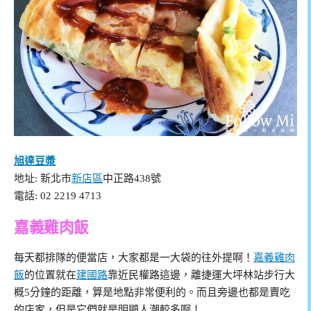
旭達豆漿
地址: 新北市
新店區
中正路438號
電話: 02 2219 4713
嘉義雞肉飯
每天都排隊的便當店，大家都是一大袋的往外提啊！
嘉義雞肉
飯
的位置就在
建國路
靠近民權路這邊，離捷運大坪林站步行大
概5分鐘的距離，算是地點非常便利的。而且旁邊也都是賣吃
的店家，但是它們就是明顯人潮較多啊！