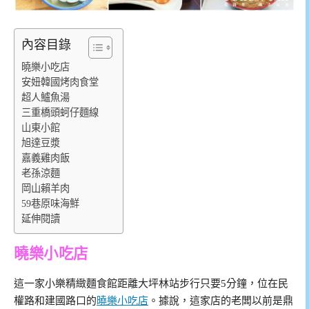
內容目錄
曉樂小吃店
安妞韓國烤肉食堂
超人鱸魚湯
三重橋頭蚵仔麵線
山東小館
旭達豆漿
嘉義雞肉飯
老孫涼麵
岡山賴羊肉
59巷原味海鮮
延伸閱讀
曉樂小吃店
這一家小樂精緻麵食館距離大坪林站步行只要5分鐘，位在民
權路和建國路口的
曉樂小吃店
。據說，這家店的老闆以前是鼎