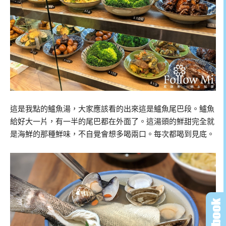
這是我點的鱸魚湯，大家應該看的出來這是鱸魚尾巴段。鱸魚
給好大一片，有一半的尾巴都在外面了。這湯頭的鮮甜完全就
是海鮮的那種鮮味，不自覺會想多喝兩口。每次都喝到見底。