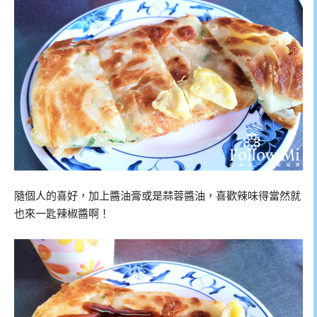
隨個人的喜好，加上醬油膏或是蒜蓉醬油，喜歡辣味得當然就
也來一匙辣椒醬啊！