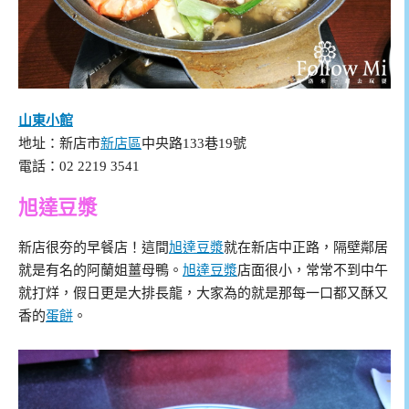
山東小館
地址：新店市
新店區
中央路133巷19號
電話：02 2219 3541
旭達豆漿
新店很夯的早餐店！這間
旭達豆漿
就在新店中正路，隔壁鄰居
就是有名的阿蘭姐薑母鴨。
旭達豆漿
店面很小，常常不到中午
就打烊，假日更是大排長龍，大家為的就是那每一口都又酥又
香的
蛋餅
。