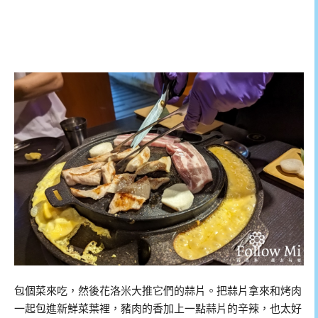
包個菜來吃，然後花洛米大推它們的蒜片。把蒜片拿來和烤肉
一起包進新鮮菜葉裡，豬肉的香加上一點蒜片的辛辣，也太好