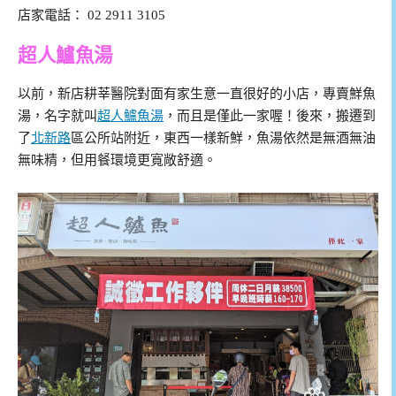
店家電話： 02 2911 3105
超人鱸魚湯
以前，新店耕莘醫院對面有家生意一直很好的小店，專賣鮮魚
湯，名字就叫
超人鱸魚湯
，而且是僅此一家喔！後來，搬遷到
了
北新路
區公所站附近，東西一樣新鮮，魚湯依然是無酒無油
無味精，但用餐環境更寬敞舒適。