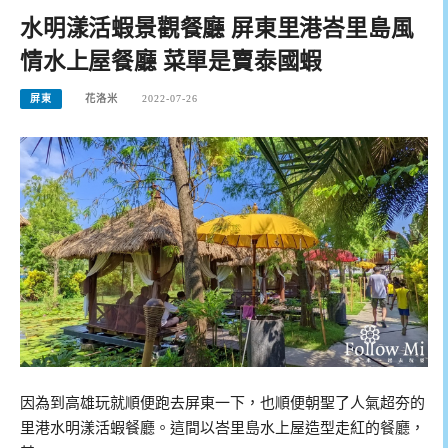
水明漾活蝦景觀餐廳 屏東里港峇里島風
情水上屋餐廳 菜單是賣泰國蝦
屏東
花洛米
2022-07-26
因為到高雄玩就順便跑去屏東一下，也順便朝聖了人氣超夯的
里港水明漾活蝦餐廳。這間以峇里島水上屋造型走紅的餐廳，