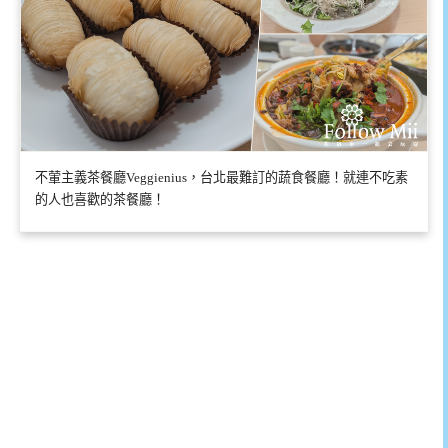
不葷主義茶餐廳Veggienius，台北最難訂的蔬食餐廳！就連不吃素
的人也喜歡的茶餐廳！