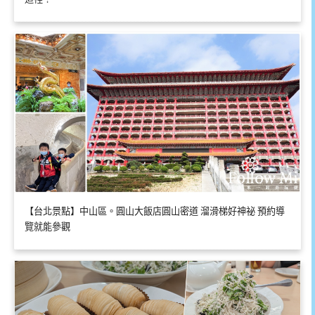
【台北景點】中山區。圓山大飯店圓山密道 溜滑梯好神祕 預約導
覽就能參觀