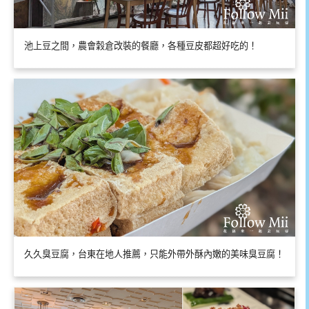
池上豆之間，農會穀倉改裝的餐廳，各種豆皮都超好吃的！
久久臭豆腐，台東在地人推薦，只能外帶外酥內嫩的美味臭豆腐！