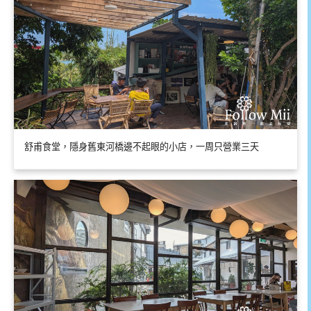
舒甫食堂，隱身舊東河橋邊不起眼的小店，一周只營業三天