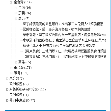
南台灣 (114)
台南 (16)
嘉義 (26)
屏東 (7)
墾丁評價最高的五星飯店，推出第三人免費入住超強優惠！
諾薩餐酒館，墾丁最夯海景餐廳，根本網美景點！
華泰瑞苑，墾丁國家公園內唯一五星飯店，海景無敵超chill！
水明漾活蝦景觀餐廳 屏東里港峇里島風情水上屋餐廳 菜單是
秋林牛乳大王 屏東超過50年推薦在地冰店 菜單超美
【屏東美食】三地門鄉。山川琉璃吊橋附近推薦美食 居高風味
【屏東景點】三地門鄉。山川琉璃吊橋 河谷中最美的微笑曲線
高雄 (65)
東台灣 (171)
離島 (189)
未分類 (2)
歐洲旅遊 (72)
粉絲折扣碼&開箱文 (115)
美洲旅遊 (11)
非洲中東旅遊 (32)