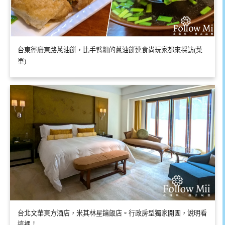
台東徑廣東路蔥油餅，比手臂粗的蔥油餅連食尚玩家都來採訪(菜
單)
台北文華東方酒店，米其林星鑰飯店。行政房型獨家開團，說明看
這裡！