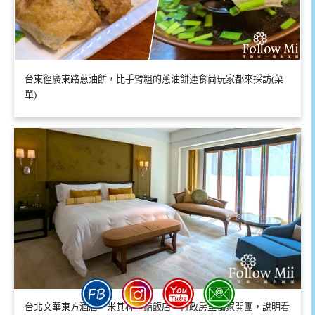
台東徑廣東路蔥油餅，比手臂粗的蔥油餅連食尚玩家都來採訪(菜
單)
台北文華東方酒店，米其林星鑰飯店。行政房型獨家開團，說明看