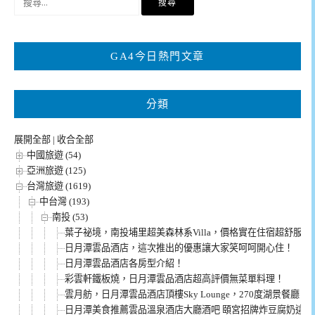
尋
關
鍵
GA4今日熱門文章
字:
分類
展開全部
|
收合全部
中國旅遊 (54)
亞洲旅遊 (125)
台灣旅遊 (1619)
中台灣 (193)
南投 (53)
葉子祕境，南投埔里超美森林系Villa，價格實在住宿超舒服
日月潭雲品酒店，這次推出的優惠讓大家笑呵呵開心住！
日月潭雲品酒店各房型介紹！
彩雲軒鐵板燒，日月潭雲品酒店超高評價無菜單料理！
雲月舫，日月潭雲品酒店頂樓Sky Lounge，270度湖景餐廳！
日月潭美食推薦雲品溫泉酒店大廳酒吧 頤宮招牌炸豆腐奶這裡也