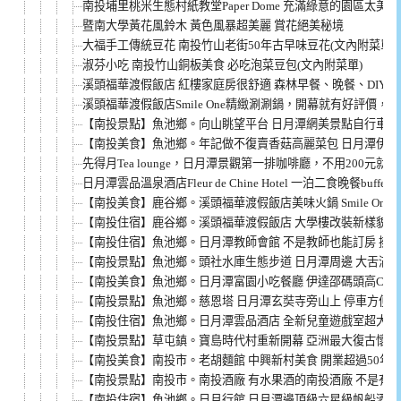
南投埔里桃米生態村紙教堂Paper Dome 充滿綠意的園區太美
暨南大學黃花風鈴木 黃色風暴超美麗 賞花絕美秘境
大福手工傳統豆花 南投竹山老街50年古早味豆花(文內附菜單)
淑芬小吃 南投竹山銅板美食 必吃泡菜豆包(文內附菜單)
溪頭福華渡假飯店 紅樓家庭房很舒適 森林早餐、晚餐、DIY
溪頭福華渡假飯店Smile One精緻涮涮鍋，開幕就有好評價，
【南投景點】魚池鄉。向山眺望平台 日月潭網美景點自行車步
【南投美食】魚池鄉。年記做不復賣香菇高麗菜包 日月潭伊達
先得月Tea lounge，日月潭景觀第一排咖啡廳，不用200元
日月潭雲品溫泉酒店Fleur de Chine Hotel 一泊二食晚餐b
【南投美食】鹿谷鄉。溪頭福華渡假飯店美味火鍋 Smile One
【南投住宿】鹿谷鄉。溪頭福華渡假飯店 大學樓改裝新樣貌 
【南投住宿】魚池鄉。日月潭教師會館 不是教師也能訂房 擁
【南投景點】魚池鄉。頭社水庫生態步道 日月潭周邊 大舌滿
【南投美食】魚池鄉。日月潭富園小吃餐廳 伊達邵碼頭高CP
【南投景點】魚池鄉。慈恩塔 日月潭玄奘寺旁山上 停車方便 
【南投住宿】魚池鄉。日月潭雲品酒店 全新兒童遊戲室超大超
【南投景點】草屯鎮。寶島時代村重新開幕 亞洲最大復古懷舊
【南投美食】南投市。老胡麵館 中興新村美食 開業超過50年老
【南投景點】南投市。南投酒廠 有水果酒的南投酒廠 不是有
【南投住宿】魚池鄉。日月行館 日月潭邊頂級六星級帆船酒店 