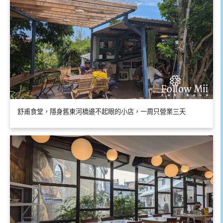
舒甫食堂，隱身舊東河橋邊不起眼的小店，一周只營業三天