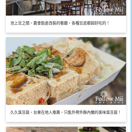
池上豆之間，農會穀倉改裝的餐廳，各種豆皮都超好吃的！
久久臭豆腐，台東在地人推薦，只能外帶外酥內嫩的美味臭豆腐！