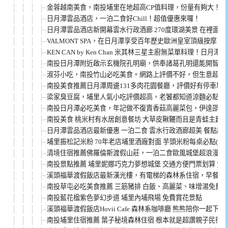
金蓉越南美食，南投埔里在地超高CP值料理，份量有夠大！
日月潭雲品酒店，一泊二食好Chill！超值優惠來囉！
日月潭雲品酒店新開幕雲水行政酒廊 270度環湖美景 在裡面
VALMONT SPA，在日月潭享受百年歷史歐洲皇室頂級按摩！
KEN CAN by Ken Chan 米其林三星主廚無菜單料理！日月
南投日月潭附近啟示玄機院孔明廟，供奉諸葛孔明還能開智慧
淑芬小吃，南投竹山必吃美食。網路上評價不好，但生意超好
南投美食推薦日月潭周邊131多肉花園餐廳，評價好有停車場(
梁家臭豆腐，埔里人氣小吃評價超高，老饕都知道涼麵必點
南投日月潭必吃美食，年記做不復賣香菇高麗菜包，伊達邵碼
南投美食 桃米村有水居創意餐坊 大草皮鞦韆而且是青蛙主題
日月潭雲品酒店最新優惠 一泊二食 雲水行政酒廊超美 餐點超
埔里振松記米粉 70年老店埔里酒廠對面 芋頭米粉每桌必點(菜單
清境住宿推薦佛羅倫斯渡假山莊，一泊二食歐風城堡超浪漫好
南投景點推薦 埔里妮娜巧克力夢想城堡 交通方便門票划算 免
溪頭福華渡假飯店最新漢光樓，有電梯的森林系住宿，早餐餐
南投草屯必吃美食推薦 三筋豬排 白飯、高麗菜、味增湯免費續(
南投藍花楹紫色夢幻步道 埔里內埔飛場 免費賞花景點
溪頭福華渡假飯店Hovii Cafe 森林系咖啡廳 熊熊陪你一起下午
南投埔里住宿推薦 葉子秘境森林住宿 根本就是超讚親子民宿 (