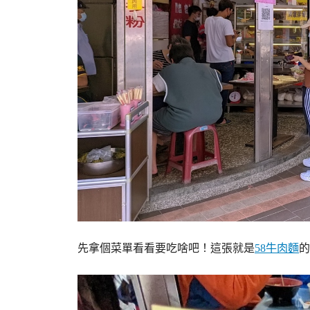
先拿個菜單看看要吃啥吧！這張就是
58牛肉麵
的