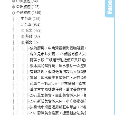
中國旅遊 (54)
亞洲旅遊 (125)
台灣旅遊 (1619)
中台灣 (193)
北台灣 (952)
台北 (479)
基隆 (38)
新北 (276)
依海廚房，中角灣最新海景咖啡廳，飲料好喝景觀超
森師兄市井火鍋，399起就有個人火鍋自助吧吃到飽
阿美水餃 三峽老街附近便宜又好吃的水餃(菜單)
淡水真的超好玩，淡水景點一次整理給你！
有雞料理，偏僻低調的超高人氣鐵皮屋土雞城，沒有
驚呆！淡水最美五星飯店，居然免費招待小孩入住，
心茶合一TeaFlow，坪林景點，森林系咖啡廳，來個
萬里古早風味甕仔雞，萬里美食推薦，桌菜菜單CP值
2025萬里美食、金山美食懶人包，推薦必吃的都在
2025新莊美食懶人包，小吃餐廳都有，看這篇讓你吃
柒息地串燒居酒屋新莊中華店，串燒19元起就有，破千則
2025碧潭美食推薦，捷運新店站美食懶人包！