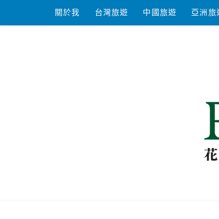
Skip
關於我
台灣旅遊
中國旅遊
亞洲旅
to
content
花洛米一起