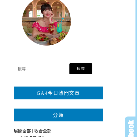
搜
尋
關
鍵
GA4今日熱門文章
字:
分類
展開全部
|
收合全部