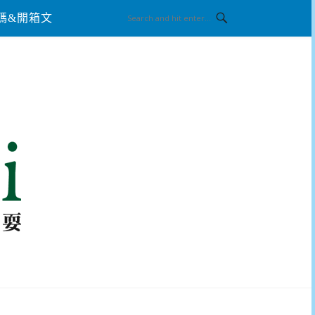
碼&開箱文