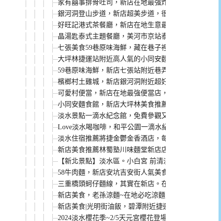
家有囍事排骨吐司，新店在地最強炸排骨，搬家到寶
銀河洞登山步道，新店超美步道，很夯的ig打卡熱點
好旺記港式茶餐廳，新店在地生意最好的茶餐廳！
晶湯匙泰式主題餐廳，美河市京站泰式料理，以前的心
七張美食59巷原味海鮮，藏在巷子裡的美味海鮮！
大坪林捷運站附近高人氣的小同安麵食館 ，推薦必吃
59巷原味海鮮，新店七張站附近巷弄美食，海鮮新鮮
檳榔村土雞城，新店銀河洞附近超好吃森林系土雞城
可愛村便當，新店在地最強便當店，用餐時間一到就
小同安麵食館，新店大坪林美食推薦，小籠湯包、牛
淡水景點一滴水紀念館，免費參觀又有教育意義
Love淡水喝咖啡，和平公園一滴水紀念館旁玻璃屋咖
淡水住宿推薦將捷金鬱金香酒店，每間房間都有陽台
新店美食推薦林蜀塾川味麵堂新店店，捷運七張站人氣高
【新北景點】淡水區。小白宮 前清淡水關稅務司官邸
58牛肉麵，新店安坑吉安街人氣美食(菜單)
三重橋頭蚵仔麵線，其實在新店。在地人每天早上都
新店美食，老孫涼麵~在地必吃涼麵之一，客人都是
新店美食|光明街油飯，碧潭附近捷運新店站的老店！
2024淡水櫻花季~2/5天元宮櫻花登場，花期、交通、