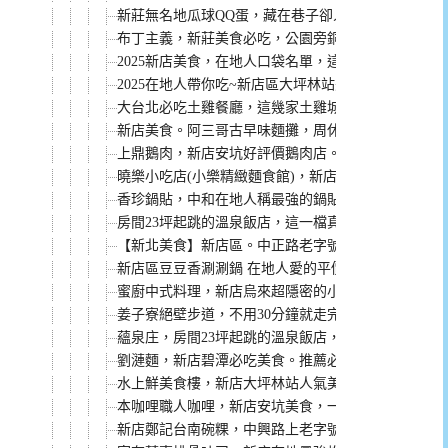
新莊無名地瓜球QQ蛋，藏在巷子卻人氣評價都高的小吃
布丁主義，新莊美食必吃，公園旁銅板價格在地人都
2025新店美食，在地人口袋名單，這10家新店必吃美
2025在地人帶你吃~新店區大坪林站美食懶人包，小
大台北必吃土雞餐廳，這幾家土雞城吃過就會愛上。
新店美食。阿三哥古早味麵攤，周休三天的在地人口袋
上鼎鵝肉，新店安坑好評價鵝肉店。鵝肉好吃，老闆
曉樂小吃店(小樂精緻麵食館)，新店在地人氣餐廳，
香珍鍋貼，中和在地人稱最強的鍋貼，一個只要8元的
房間23坪起跳的溫泉飯店，這一檔真的讓你加一個大
【新北美食】新店區。中正路老字號麵館 南川麵館 
新店區豆豆香涮涮鍋 在地人愛的平價火鍋 服務親切
蜜廚中式料理，新店烏來超隱密的小店，但料理超強
姜子寮絕壁步道，不用30分鐘就走完，親子也適合一
蘊泉庄，房間23坪起跳的溫泉飯店，早餐還是專人送
劉漣麵，新店碧潭必吃美食。推薦必點塔香辣肉醬皮
水上鮮美食樓，新店大坪林站人氣美食，百元熱炒根
本咖哩職人咖哩，新店安坑美食，一開店就客滿的人
新店鄭記台南碗粿，中興路上老字號，在地人都是好