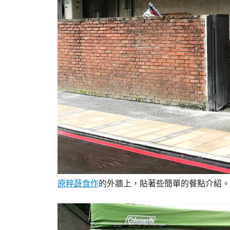
原粹蔬食作
的外牆上，貼著些簡單的餐點介紹。