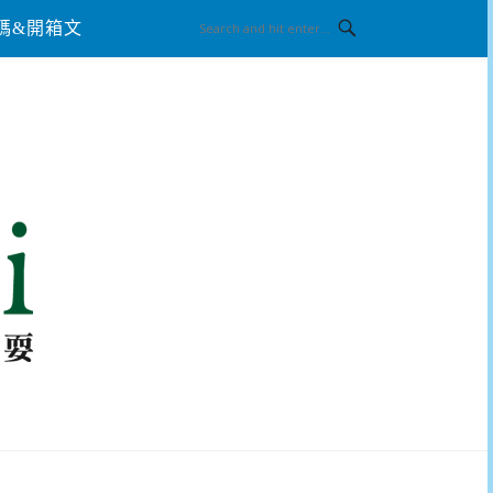
碼&開箱文