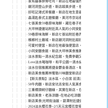
家有囍事排骨吐司，新店在地最強炸排骨，搬家到寶
銀河洞登山步道，新店超美步道，很夯的ig打卡熱點
好旺記港式茶餐廳，新店在地生意最好的茶餐廳！
晶湯匙泰式主題餐廳，美河市京站泰式料理，以前的心
七張美食59巷原味海鮮，藏在巷子裡的美味海鮮！
大坪林捷運站附近高人氣的小同安麵食館 ，推薦必吃
59巷原味海鮮，新店七張站附近巷弄美食，海鮮新鮮
檳榔村土雞城，新店銀河洞附近超好吃森林系土雞城
可愛村便當，新店在地最強便當店，用餐時間一到就
小同安麵食館，新店大坪林美食推薦，小籠湯包、牛
淡水景點一滴水紀念館，免費參觀又有教育意義
Love淡水喝咖啡，和平公園一滴水紀念館旁玻璃屋咖
淡水住宿推薦將捷金鬱金香酒店，每間房間都有陽台
新店美食推薦林蜀塾川味麵堂新店店，捷運七張站人氣高
【新北景點】淡水區。小白宮 前清淡水關稅務司官邸
58牛肉麵，新店安坑吉安街人氣美食(菜單)
三重橋頭蚵仔麵線，其實在新店。在地人每天早上都
新店美食，老孫涼麵~在地必吃涼麵之一，客人都是
新店美食|光明街油飯，碧潭附近捷運新店站的老店！
2024淡水櫻花季~2/5天元宮櫻花登場，花期、交通、