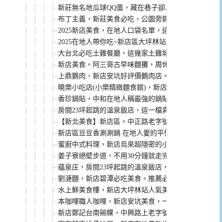
新莊無名地瓜球QQ蛋，藏在巷子卻人氣評價都高的小吃
布丁主義，新莊美食必吃，公園旁銅板價格在地人都
2025新店美食，在地人口袋名單，這10家新店必吃美
2025在地人帶你吃~新店區大坪林站美食懶人包，小
大台北必吃土雞餐廳，這幾家土雞城吃過就會愛上。
新店美食。阿三哥古早味麵攤，周休三天的在地人口袋
上鼎鵝肉，新店安坑好評價鵝肉店。鵝肉好吃，老闆
曉樂小吃店(小樂精緻麵食館)，新店在地人氣餐廳，
香珍鍋貼，中和在地人稱最強的鍋貼，一個只要8元的
房間23坪起跳的溫泉飯店，這一檔真的讓你加一個大
【新北美食】新店區。中正路老字號麵館 南川麵館 
新店區豆豆香涮涮鍋 在地人愛的平價火鍋 服務親切
蜜廚中式料理，新店烏來超隱密的小店，但料理超強
姜子寮絕壁步道，不用30分鐘就走完，親子也適合一
蘊泉庄，房間23坪起跳的溫泉飯店，早餐還是專人送
劉漣麵，新店碧潭必吃美食。推薦必點塔香辣肉醬皮
水上鮮美食樓，新店大坪林站人氣美食，百元熱炒根
本咖哩職人咖哩，新店安坑美食，一開店就客滿的人
新店鄭記台南碗粿，中興路上老字號，在地人都是好