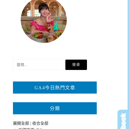
搜
尋
關
鍵
GA4今日熱門文章
字:
分類
展開全部
|
收合全部