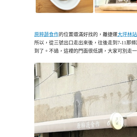
原粹蔬食作
的位置還滿好找的，離捷運
大坪林站
所以，從三號出口走出來後，往後走到7-11那
到了。不過，這裡的門面很低調，大家可別走一