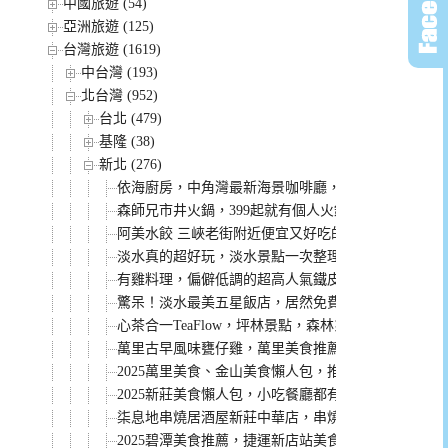
中國旅遊 (54)
亞洲旅遊 (125)
台灣旅遊 (1619)
中台灣 (193)
北台灣 (952)
台北 (479)
基隆 (38)
新北 (276)
依海廚房，中角灣最新海景咖啡廳，飲料好喝景觀超
森師兄市井火鍋，399起就有個人火鍋自助吧吃到飽
阿美水餃 三峽老街附近便宜又好吃的水餃(菜單)
淡水真的超好玩，淡水景點一次整理給你！
有雞料理，偏僻低調的超高人氣鐵皮屋土雞城，沒有
驚呆！淡水最美五星飯店，居然免費招待小孩入住，
心茶合一TeaFlow，坪林景點，森林系咖啡廳，來個
萬里古早風味甕仔雞，萬里美食推薦，桌菜菜單CP值
2025萬里美食、金山美食懶人包，推薦必吃的都在
2025新莊美食懶人包，小吃餐廳都有，看這篇讓你吃
柒息地串燒居酒屋新莊中華店，串燒19元起就有，破千則
2025碧潭美食推薦，捷運新店站美食懶人包！