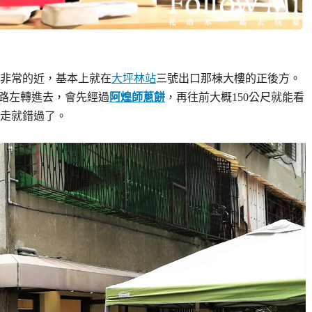
非常的近，基本上就在
大坪林站
三號出口那棟大樓的正後方。
條路左轉進去，會先經過
阿煌師蔥餅
，再往前大概150公尺就能看
走就錯過了。