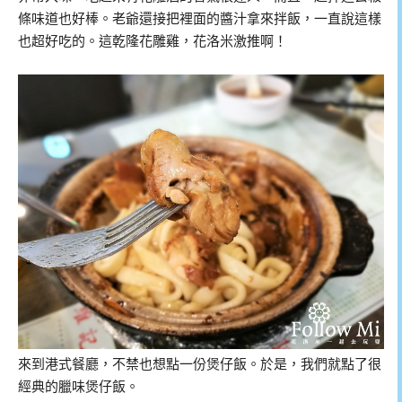
條味道也好棒。老爺還接把裡面的醬汁拿來拌飯，一直說這樣
也超好吃的。這乾隆花雕雞，花洛米激推啊！
來到港式餐廳，不禁也想點一份煲仔飯。於是，我們就點了很
經典的臘味煲仔飯。