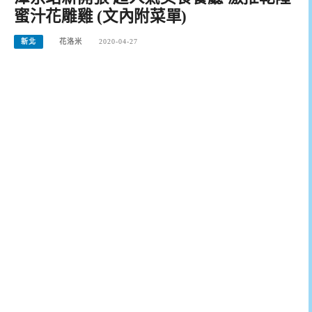
蜜汁花雕雞 (文內附菜單)
新北
花洛米
2020-04-27