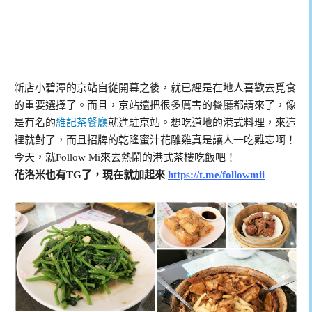
新店小碧潭的京站自從開幕之後，就已經是在地人喜歡去覓食
的重要選擇了。而且，京站還把很多厲害的餐廳都請來了，像
是有名的
維記茶餐廳
就進駐京站。想吃道地的港式料理，來這
裡就對了，而且招牌的乾隆蜜汁花雕雞真是讓人一吃難忘啊！
今天，就Follow Mi來去熱鬧的港式茶樓吃飯吧！
花洛米也有TG了，現在就加起來
https://t.me/followmii