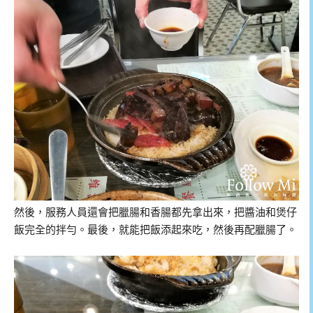
然後，服務人員還會把臘腸和香腸都先拿出來，把醬油和煲仔
飯完全的拌勻。最後，就能把飯添起來吃，然後再配臘腸了。