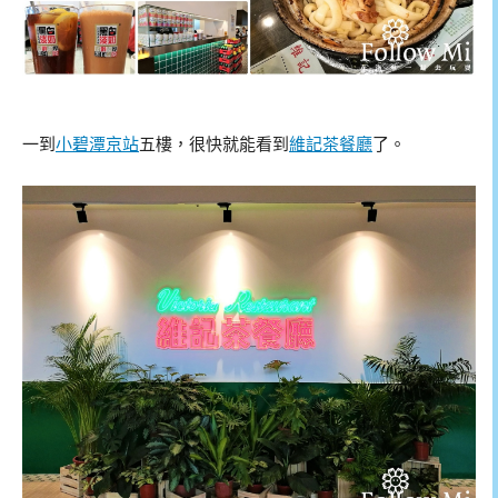
一到
小碧潭京站
五樓，很快就能看到
維記茶餐廳
了。