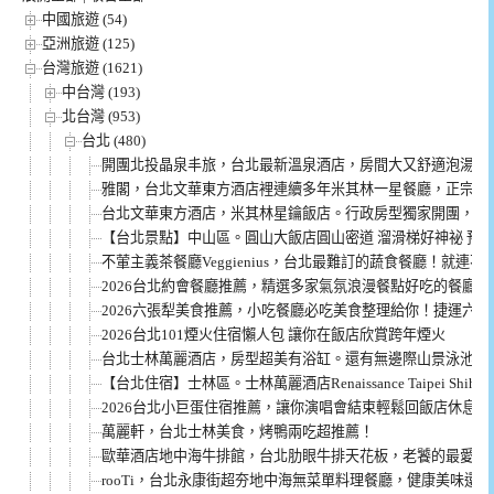
中國旅遊 (54)
亞洲旅遊 (125)
台灣旅遊 (1621)
中台灣 (193)
北台灣 (953)
台北 (480)
開團北投晶泉丰旅，台北最新溫泉酒店，房間大又舒適泡湯超
雅閣，台北文華東方酒店裡連續多年米其林一星餐廳，正宗粵
台北文華東方酒店，米其林星鑰飯店。行政房型獨家開團，說
【台北景點】中山區。圓山大飯店圓山密道 溜滑梯好神祕 預
不葷主義茶餐廳Veggienius，台北最難訂的蔬食餐廳！就連
2026台北約會餐廳推薦，精選多家氣氛浪漫餐點好吃的餐廳
2026六張犁美食推薦，小吃餐廳必吃美食整理給你！捷運六
2026台北101煙火住宿懶人包 讓你在飯店欣賞跨年煙火
台北士林萬麗酒店，房型超美有浴缸。還有無邊際山景泳池，一泊
【台北住宿】士林區。士林萬麗酒店Renaissance Taipei Shih
2026台北小巨蛋住宿推薦，讓你演唱會結束輕鬆回飯店休息！
萬麗軒，台北士林美食，烤鴨兩吃超推薦！
歐華酒店地中海牛排館，台北肋眼牛排天花板，老饕的最愛！
rooTi，台北永康街超夯地中海無菜單料理餐廳，健康美味還