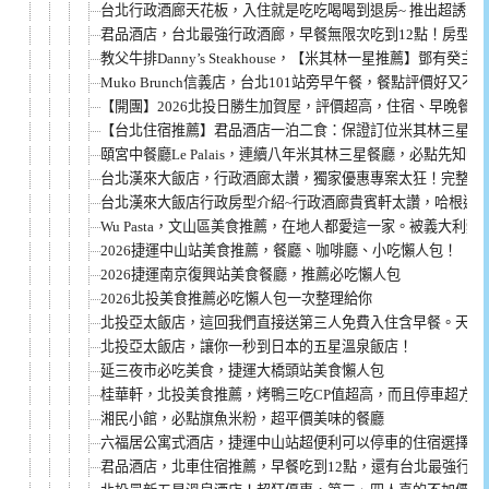
台北行政酒廊天花板，入住就是吃吃喝喝到退房~ 推出超誘人
君品酒店，台北最強行政酒廊，早餐無限次吃到12點！房型介
教父牛排Danny’s Steakhouse，【米其林一星推薦】鄧
Muko Brunch信義店，台北101站旁早午餐，餐點評價好又不
【開團】2026北投日勝生加賀屋，評價超高，住宿、早晚餐
【台北住宿推薦】君品酒店一泊二食：保證訂位米其林三星「
頤宮中餐廳Le Palais，連續八年米其林三星餐廳，必點先
台北漢來大飯店，行政酒廊太讚，獨家優惠專案太狂！完整方
台北漢來大飯店行政房型介紹~行政酒廊貴賓軒太讚，哈根達
Wu Pasta，文山區美食推薦，在地人都愛這一家。被義大利
2026捷運中山站美食推薦，餐廳、咖啡廳、小吃懶人包！
2026捷運南京復興站美食餐廳，推薦必吃懶人包
2026北投美食推薦必吃懶人包一次整理給你
北投亞太飯店，這回我們直接送第三人免費入住含早餐。天氣
北投亞太飯店，讓你一秒到日本的五星溫泉飯店！
延三夜市必吃美食，捷運大橋頭站美食懶人包
桂華軒，北投美食推薦，烤鴨三吃CP值超高，而且停車超方便
湘民小館，必點旗魚米粉，超平價美味的餐廳
六福居公寓式酒店，捷運中山站超便利可以停車的住宿選擇！
君品酒店，北車住宿推薦，早餐吃到12點，還有台北最強行政