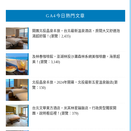
關
鍵
GA4今日熱門文章
字:
開團北投晶泉丰旅，台北最新溫泉酒店，房間大又舒適泡
湯超舒服！(瀏覽：2,435)
及林春咖啡館，澎湖林投沙灘森林系網美咖啡廳，海景超
美！(瀏覽：3,140)
北投晶泉丰旅，2024年開幕，北投最新五星溫泉飯店(瀏
覽：150)
台北文華東方酒店，米其林星鑰飯店。行政房型獨家開
團，說明看這裡！(瀏覽：379)