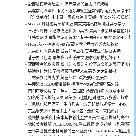
龍都酒樓烤鴨超強 40年老字號的台北必吃烤鴨
美麗信花園酒店 市民大道旁早餐豐盛評價好 還有免費停車場
【台北美食】中山區。阿娥水餃 韭黃蝦仁鮮肉水餃 捷運松江南
Ski Cofi咖啡館共享咖啡廳 南京東路高樓層咖啡共享空間
王記豆腐捲 交通方便通化夜市美食 清爽不油膩韭菜盒也好吃(菜
江蘇菜盒 忠孝復興站正義國宅巷子裡的人氣美食 乾烙不油膩
Flossy法西 捷運大直站實踐大學旁巷弄裡的義法餐廳
景美夜市人氣美食 景美好吃豆花 古早味豆花焦香美味
巷子內米粉湯 景美夜市排隊美食 搬家後環境更好了！
冠捷黃金脆皮肉圓 松山站人氣美食 咬下去會脆的饒河街美食
曉迪筒仔米糕 南機場夜市必吃人氣美食 天天都排隊
士林美食光輝肉羹 藏在華榮市場裡的人氣美食
牛棒碗安GOBO精緻鍋物 捷運士林站好評價雞湯火鍋
南門市場必買 南門魚丸手工蛋餃 現場製作每人限購兩盒
知名的師大燈籠滷味 景美夜市也能吃到 種類超多醬汁超讚
柒息地串燒居酒屋三重自強店，19元起就有超便宜，必吃三重
京品廣東粥，安居街上人氣小店，最好先打電話預訂！
義興樓 景美夜市旁米其林必比登推介美食 適合聚餐的高CP值
北投美食推薦 PURE CUISINE歐式餐廳 北投老爺一樓 用餐可
士林美食推薦士林萬麗的士林廚房 Shihlin Kitchen 單點主