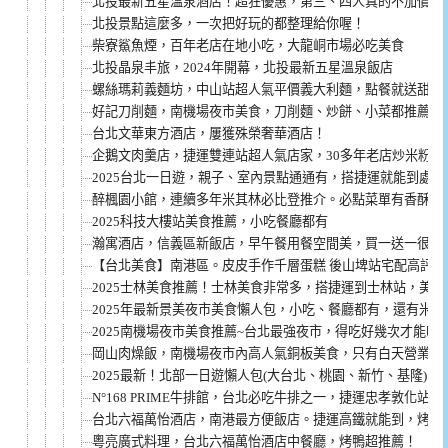
北投最新五星溫泉酒店！超狂優惠，第三、四人真的不加價！
北投景點這麼多，一次把好玩的都整理給你喔！
柴寮鯊魚煙，百年老店在地小吃，大龍峒市場必吃美食
北投晶泉丰旅，2024年開幕，北投最新五星溫泉飯店
螺絲瑪莉義麵坊，中山站超人氣平價義大利麵，點餐就送甜點
好記刀削麵，南機場夜市美食，刀削麵、炒餅、小菜都推薦 (文
台北文華東方酒店，屢獲殊榮奢華酒店！
企鵝文肉羹店，捷運雙連站超人氣店家，30多年老店炒米粉+
2025台北一日遊，親子、室內景點通通有，搭捷運就能到處玩
醉楓園小館，連續多年米其林必比登推介。必點菜單有香酥芋
2025科技大樓站美食推薦，小吃餐廳都有
瀚寓酒店，信義區新飯店，早午餐用餐空間美，買一送一很超
【台北美食】南港區。皮皮手作千層蛋糕 後山埤站宅配高評價甜點 
2025士林美食推薦！士林美食非常多，搭捷運到士林站，美
2025年最新景美夜市美食懶人包，小吃、餐廳都有，還有米
2025南機場夜市美食推薦~台北最強夜市，得吃好幾次才能吃
岡山肉燥飯，南機場夜市內高人氣銅板美食，只有白天營業(文
2025最新！北部一日遊懶人包(大台北、桃園、新竹、基隆) 
N°168 PRIME牛排館，台北必吃牛排之一，捷運忠孝敦化站
台北六福萬怡酒店，南港最方便飯店。捷運高鐵就能到，烤鴨
粵亮廣式料理，台北六福萬怡酒店中餐廳，烤鴨超推薦！