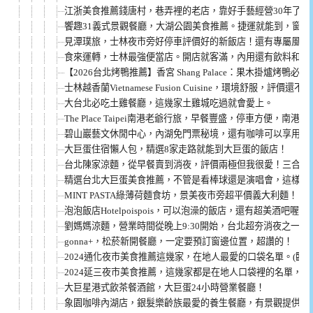
江浙美食推薦錢唐村，巷弄裡的老店，靠好手藝經營30年了！(
饗趣31義式景觀餐廳，大湖公園美食推薦。捷運就能到，窗外
見潭璞旅，士林夜市旁好停車評價好的新飯店！還有專屬風呂S
食來運轉，士林最強便當店。開店就客滿，內用還有飲料和滷
【2026台北烤鴨推薦】香宮 Shang Palace：果木掛爐
士林越香蘭Vietnamese Fusion Cuisine，環境舒服，評價
大台北必吃土雞餐廳，這幾家土雞城吃過就會愛上。
The Place Taipei南港老爺行旅，早餐豐盛，停車方便，南
碧山巖藝文休閒中心，內湖免門票秘境，還有咖啡可以享用！
大巨蛋住宿懶人包，精選8家走路就能到大巨蛋的飯店！
台北陳家涼麵，從早餐賣到消夜，評價兩極但我很愛！三合一
精選台北大巨蛋美食推薦，不管是看棒球還是演唱會，這樣吃
MINT PASTA綠薄荷麵食坊，景美夜市旁超平價義大利麵！
泡泡飯店Hotelpoispois，可以泡澡的飯店，還有超美酒吧喔！
劉媽媽涼麵，營業時間從晚上9:30開始，台北超夯消夜之一！
gonna+，松菸新開餐廳，一定要預訂窗邊位置，超讚的！
2024通化夜市美食推薦這幾家，在地人最愛的口袋名單。(臨江
2024延三夜市美食推薦，這幾家都是在地人口袋裡的名單，
大巨星港式飲茶餐酒館，大巨蛋24小時營業餐廳！
象園咖啡內湖店，銀髮樂齡族最愛的養生餐廳，有景觀提供原型