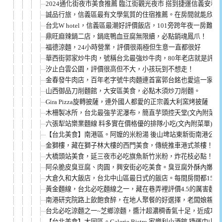
2024通化街夜市美食推薦 臨江街觀光夜市 搭到捷運信義安和
誠品行旅，信義區最有文學氣質的住宿推薦。在房間就能欣賞1
台北W hotel，信義區最潮好評價飯店，101旁跨年夜一房難求
鼎旺麻辣鍋二店，鍋底鴨血豆腐無限續，必點銷魂鳳爪！
福德涼麵，24小時營業，評價很兩極但生意一直都很好
華西街郭家炒牛肉，號稱台北最強炒牛肉，80年老店就是評價
汐止白雲公園，評價很高但不大，小孩玩到不想走！
金春發牛肉店，百年老字號牛肉麵連首富郭台銘也愛這一家！
山西御品刀削麵館，大安區美食，必點木須炒刀削麵。
Gira Pizza旋轉披薩，連外國人都愛的正宗義大利窯烤披薩
木柵製冰所，台北最強芋泥瀑布，簡直芋頭控天堂(文內附菜單
六張犁站樂業麵線 料多實在價格優的排隊小吃(文內附菜單)
【台北美食】南港區。阿嬤的米粉湯 後山埤站東新街南港公園旁
金獅樓，藏在獅子林大樓的西門美食，傳統推車港式茶樓！
大橋頭站美食，延三夜市必吃旗魚新竹米粉，炸花枝必點！
阿朵脆皮臭豆腐、肉圓，興安街必吃美食。臭豆腐外酥內嫩又
大倉久和大飯店，台北中山區最日式的飯店。每間房間都15坪，G
黃金麵線，台北必吃麵線之一，藏在巷弄裡評價4.5的厲害麵線
南港研究院路上飲飽食醉，在地人聚餐的好選擇，老闆娘親切
台北必吃涼麵之一~芝鄉涼麵，醬汁超濃稠香氣十足，近成功
【台北美食】大同區。Galerie Bistro 家樂利小酒館 捷運