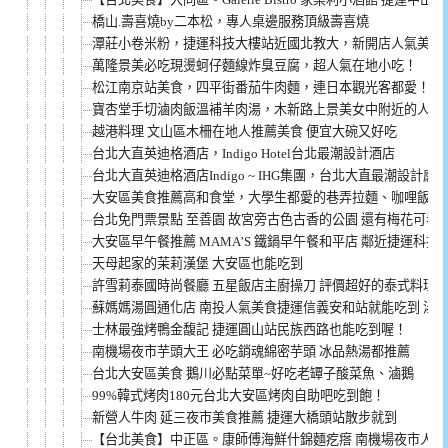
橋山.壽喜燒by二本松，專人桌邊服務頂級壽喜燒
潭莊小卷米粉，捷運科技大樓站近國北教大，新開店人氣美食
萬隆景美必吃現燙蚵仔麵線炸臭豆腐，超人氣在地小吃！
松江南京站美食，四平街番茄牛肉麵，連日本觀光客都愛！
寶杏堂手切滷肉飯溫補羊肉湯，木新路上景美女中附近的人氣
越港料理 文山區木柵在地人推薦美食 便宜大碗又好吃
台北大直英迪格酒店，Indigo Hotel台北最潮設計酒店
台北大直英迪格酒店Indigo ~ IHG集團，台北大直最潮設計感
大安區美食推薦高和食堂，大學生都愛的巷弄拉麵、咖哩飯
台北免門票景點 至善園 故宮旁古色古香的公園 還有梅花可看
大安區早午餐推薦 MAMA’S 鐵鍋早午餐和平店 鄰近捷運科技
天母起家的茉莉漢堡 大安區也能吃到
許雪莉泰國時尚餐廳 五星飯店主廚操刀 評價超好的泰式料理(菜
蘇媽媽湯圓通化店 南投人氣美食捷運信義安和站就能吃到 湯
士林最強烤鴨金馥記 捷運圓山站民族西路也能吃到喔！
南機場夜市芋頭大王 必吃銷魂綿密芋頭 冰品熱湯都推薦
台北大安區美食 鵝川必點菜單~好吃老罈子酸菜魚、滷鵝
99%韓式烤肉180元台北大安區烤肉自助吧吃到飽！
新營人牛肉 延三夜市美食推薦 捷運大橋頭站散步就到
【台北美食】中正區。康師傅海鮮什錦麵疙瘩 南機場夜市人氣美