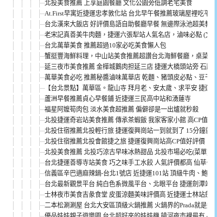
北投美食推薦 上享庭園餐廳 文化公園旁低調老宅美食
At.First早寓近捷運忠孝敦化站 台北早午餐推薦玻璃屋裡吃平
台北漢來大飯店 好評價島語自助餐廳早餐 無邊際泳池超美教堂
老宋記真善美牛肉麵，捷運六張犁站人氣名店，滷味必點 (文內
台北萬華美食 推薦超過10家必吃美食懶人包
蟹挺豐海鮮料理，中山站美食推薦超讚台北海鮮餐廳，桌菜超高
延三夜市美食推薦 金樺城鵝肉担延三店 捷運大橋頭站旁 石牌
萬華美食必吃 推薦秘醬滷味萬華店 乾麵、豬頭皮必點、豆干
【台北景點】萬華區。龍山寺 拜月老、安太歲、求平安 捷運
蘆洲早餐推薦貞心早餐鋪 近捷運三民高中站和湧蓮寺
福星阿嬤筍肉包 淡水美食超推薦 偏僻卻是一出爐就秒殺
北投捷運奇岩站美食推薦 傳承茶蝦飯 我家客家小館 高CP值聚
北投住宿推薦北投輕行旅 捷運復興崗站一到就到了 15分鐘就
北投住宿推薦北投會館捷之旅 捷運復興崗站高CP值好評價
北投美食推薦 北投巧涼古早味冰熱甜品 北投市場必吃(菜單)
台北捷運善導寺站美食 巧之味手工水餃 人氣評價都高 仙草也超
信義區辛巴適麻辣鍋-台北1號店 近捷運101站 頂級牛肉、鮑魚
台北最新觀景平台 純白色系微風平台、北眼平台 捷運劍潭站
士林夜市美食吉彖食堂 皮蛋涼麵美味評價高 近捷運士林站劍潭
二本松涮涮屋 台北大安區頂級火鍋推薦 火鍋界的Prada就是這
優品娃娃親子遊樂園 台北超好夾的娃娃機 饒河夜市裡最有人