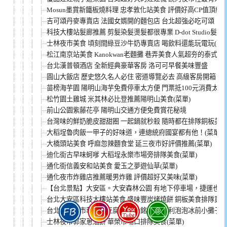
Mosun墨賞新鐵板燒料理 忠孝敦化站美食 評價好高CP值頂級餐
吉可頌丹麥專賣店 法國女婿開的麵包店 台北超強必吃可頌
科技大樓站髮廊推薦 剪髮染髮燙髮都很專業 D-dot Studio髮廊
士林夜市美食 頃刻間綠豆沙牛奶專賣店 喝飲料還能玩電玩(菜單
松江南京站美食 Kanokwan老麵攤 巷弄美食人氣超夯的泰式料理
台北漢普頓酒店 全新經典豪華客房 洛可可早餐美味豐盛
圓山大飯店 歷史悠久名人必住 密道導覽必去 高級客房開箱
苗榜海芋園 陽明山海芋免費停車太方便 門票抵100元消費太佛
松竹園土雞城 米其林必比登推薦陽明山美食(菜單)
前山公園紫藤花亭 陽明山交通方便免費賞花秘境
台灣味的鮮奶脆皮甜甜圈 一起鍋就秒殺 隨時都在排隊銅板美食(
大稻埕魯肉飯一甲子的好味道，連總統府國宴都有他！(菜單)
大橋頭站美食 呼麻忽辣麵食堂 延三夜市好評價推薦(菜單)
迪化街古早味蚵嗲 大稻埕永樂市場旁排隊美食(菜單)
通化街信義安和站美食 愛玉之夢遊仙草(菜單)
通化夜市炸雞店推薦暖男炸雞 評價超好又美味(菜單)
【台北景點】大安區。大安森林公園 有地下停車場，捷運也能
台北大安區科技大樓站美食 盛味豐炭烤燒餅 銅板美食排隊買(菜
台北士林夜市華榮臭豆腐 連郭台銘都愛 以利泡泡冰前小攤子(菜
士林夜市郭家蔥油餅 華榮市場口排隊美食(菜單)