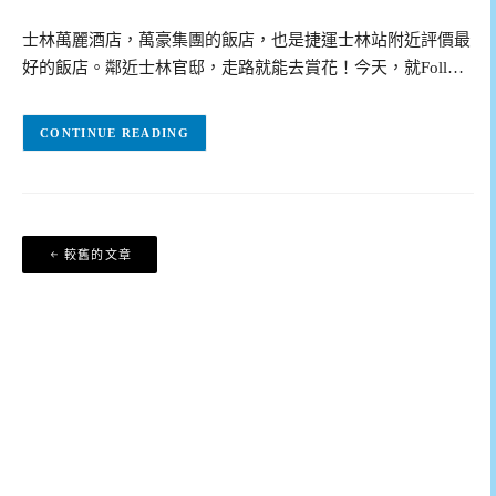
士林萬麗酒店，萬豪集團的飯店，也是捷運士林站附近評價最
好的飯店。鄰近士林官邸，走路就能去賞花！今天，就Foll…
CONTINUE READING
文
較舊的文章
章
導
覽