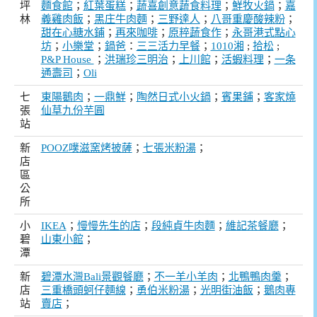
坪
麵食館
；
紅葉蛋糕
；
蔬喜創意蔬食料理
；
鮮牧火鍋
；
嘉
林
義雞肉飯
；
黑庄牛肉麵
；
三野達人
；
八哥重慶酸辣粉
；
甜在心糖水鋪
；
再來咖啡
；
原粹蔬食作
；
永哥港式點心
坊
；
小樂堂
；
鍋爸
：
三三活力早餐
；
1010湘
;
拾松
;
P&P House
；
洪瑞珍三明治
；
上川館
；
活蝦料理
；
一条
通壽司
；
Oli
七
東陽鵝肉
；
一鼎鮮
；
陶然日式小火鍋
；
賓果鋪
；
客家燒
張
仙草九份芋圓
站
新
POOZ噗滋窯烤披薩
；
七張米粉湯
；
店
區
公
所
小
IKEA
；
慢慢先生的店
；
段純貞牛肉麵
；
維記茶餐廳
；
碧
山東小館
；
潭
新
碧潭水灣Bali景觀餐廳
；
不一羊小羊肉
；
北鴨鴨肉羹
；
店
三重橋頭蚵仔麵線
；
勇伯米粉湯
；
光明街油飯
；
鵝肉專
站
賣店
；