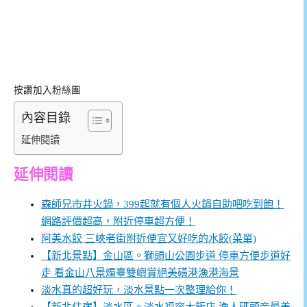
按讚加入粉絲團
內容目錄
延伸閱讀
延伸閱讀
森師兄市井火鍋，399起就有個人火鍋自助吧吃到飽！
網路評價超高，附近停車超方便！
阿美水餃 三峽老街附近便宜又好吃的水餃(菜單)
【新北景點】金山區。獅頭山公園步道 停車方便步道好
走 看金山八景燭臺雙嶼賞絕美磺港漁港海景
淡水真的超好玩，淡水景點一次整理給你！