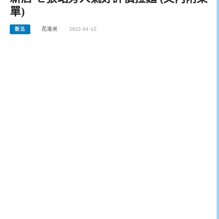
單)
新北
花洛米
2022-01-15