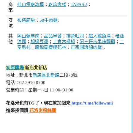
烏
桂山電廠冰棒
；
玖玖客棧
；
TAPAS J
；
來
安
布佬廚房
；
58牛肉麵
;
坑
其
岡山賴羊肉
；
品品早餐
；
排骨吐司
；
超人鱸魚湯
；
老孫
他
涼麵
；
旭達豆漿
；
上官木桶鍋
；
阿三哥古早味麵攤
；
二
空新村
；
騰龍御櫻櫻花林
；
正宗圓環滷肉飯
；
初原麵場
新店北新店
地址：新北市
新店區
北新路
二段78號
電話：02 2910 0700
營業時間：星期一~日 11:00~01:00
花洛米也有TG了，現在就加起來
https://t.me/followmii
進來按個讚
花洛米粉絲團