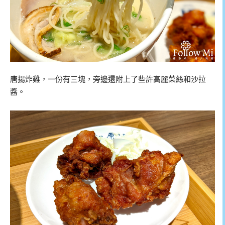
唐揚炸雞，一份有三塊，旁邊還附上了些許高麗菜絲和沙拉
醬。