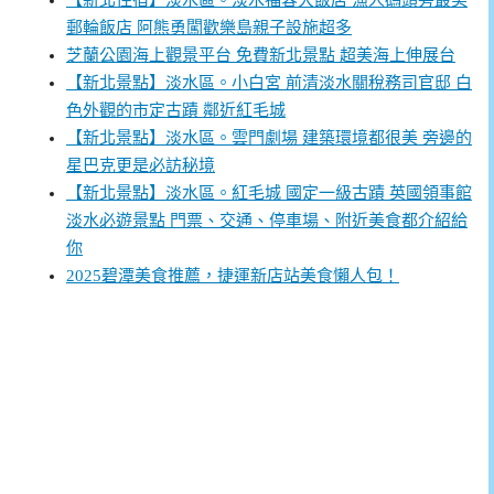
【新北住宿】淡水區。淡水福容大飯店 漁人碼頭旁最美
郵輪飯店 阿熊勇闖歡樂島親子設施超多
芝蘭公園海上觀景平台 免費新北景點 超美海上伸展台
【新北景點】淡水區。小白宮 前清淡水關稅務司官邸 白
色外觀的市定古蹟 鄰近紅毛城
【新北景點】淡水區。雲門劇場 建築環境都很美 旁邊的
星巴克更是必訪秘境
【新北景點】淡水區。紅毛城 國定一級古蹟 英國領事館
淡水必遊景點 門票、交通、停車場、附近美食都介紹給
你
2025碧潭美食推薦，捷運新店站美食懶人包！