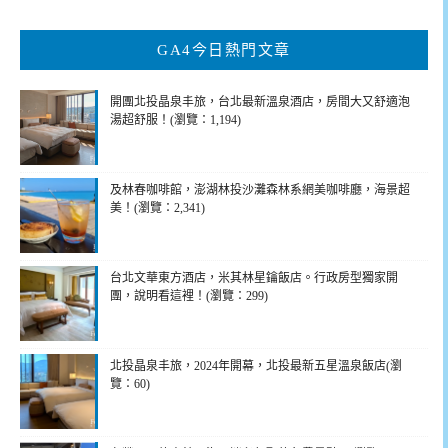
關
鍵
GA4今日熱門文章
字:
開團北投晶泉丰旅，台北最新溫泉酒店，房間大又舒適泡
湯超舒服！(瀏覽：1,194)
及林春咖啡館，澎湖林投沙灘森林系網美咖啡廳，海景超
美！(瀏覽：2,341)
台北文華東方酒店，米其林星鑰飯店。行政房型獨家開
團，說明看這裡！(瀏覽：299)
北投晶泉丰旅，2024年開幕，北投最新五星溫泉飯店(瀏
覽：60)