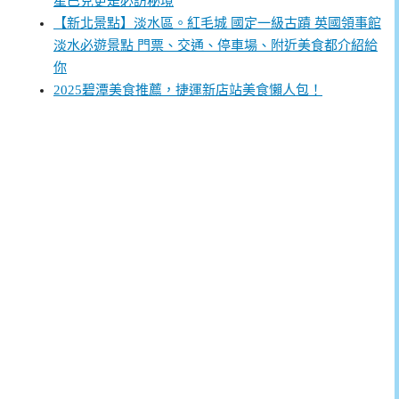
星巴克更是必訪秘境
【新北景點】淡水區。紅毛城 國定一級古蹟 英國領事館
淡水必遊景點 門票、交通、停車場、附近美食都介紹給
你
2025碧潭美食推薦，捷運新店站美食懶人包！