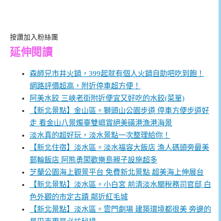
按讚加入粉絲團
延伸閱讀
森師兄市井火鍋，399起就有個人火鍋自助吧吃到飽！
網路評價超高，附近停車超方便！
阿美水餃 三峽老街附近便宜又好吃的水餃(菜單)
【新北景點】金山區。獅頭山公園步道 停車方便步道好
走 看金山八景燭臺雙嶼賞絕美磺港漁港海景
淡水真的超好玩，淡水景點一次整理給你！
【新北住宿】淡水區。淡水福容大飯店 漁人碼頭旁最美
郵輪飯店 阿熊勇闖歡樂島親子設施超多
芝蘭公園海上觀景平台 免費新北景點 超美海上伸展台
【新北景點】淡水區。小白宮 前清淡水關稅務司官邸 白
色外觀的市定古蹟 鄰近紅毛城
【新北景點】淡水區。雲門劇場 建築環境都很美 旁邊的