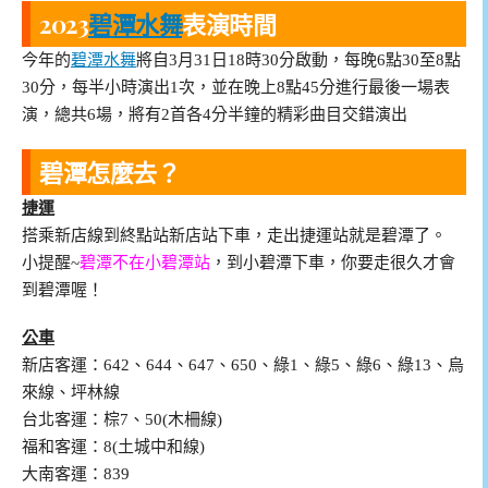
2023
碧潭水舞
表演時間
今年的
碧潭水舞
將自3月31日18時30分啟動，每晚6點30至8點
30分，每半小時演出1次，並在晚上8點45分進行最後一場表
演，總共6場，將有2首各4分半鐘的精彩曲目交錯演出
碧潭怎麼去？
捷運
搭乘新店線到終點站新店站下車，走出捷運站就是碧潭了。
小提醒~
碧潭不在小碧潭站
，到小碧潭下車，你要走很久才會
到碧潭喔！
公車
新店客運：642、644、647、650、綠1、綠5、綠6、綠13、烏
來線、坪林線
台北客運：棕7、50(木柵線)
福和客運：8(土城中和線)
大南客運：839