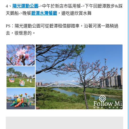
4、
陽光運動公園
->中午於新店市區用餐->下午回碧潭散步&踩
天鵝船->晚餐
碧潭水灣餐廳
，邊吃邊欣賞水舞
PS：陽光運動公園可從碧潭租借腳踏車，沿著河濱一路騎過
去，很愜意的。