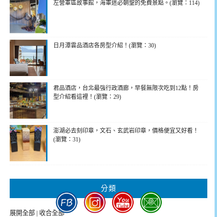
左營軍區故事館，海軍迷必朝聖的免費景點。(瀏覽：114)
日月潭雲品酒店各房型介紹！(瀏覽：30)
君品酒店，台北最強行政酒廊，早餐無限次吃到12點！房
型介紹看這裡！(瀏覽：29)
澎湖必去刻印章，文石、玄武岩印章，價格便宜又好看！
(瀏覽：31)
分類
展開全部
|
收合全部