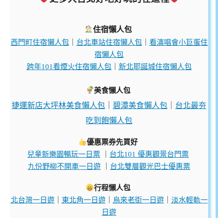
住宿懶人包
西門町住宿懶人包
｜
台北車站住宿懶人包
｜
看演唱會小巨蛋住
宿懶人包
跨年101看煙火住宿懶人包
｜
新北耶誕城住宿懶人包
美食懶人包
捷運新店大坪林美食懶人包
｜
碧潭美食懶人包
｜
台北最夯
吃到飽懶人包
優惠票券先買好
兒童新樂園暢玩一日票
｜
台北101 優惠觀景台門票
九份野柳不開車一日遊
｜
台北雙層觀光巴士優惠票
行程懶人包
北台灣一日遊
｜
東北角一日遊
｜
烏來老街一日遊
｜
淡水輕軌一
日遊