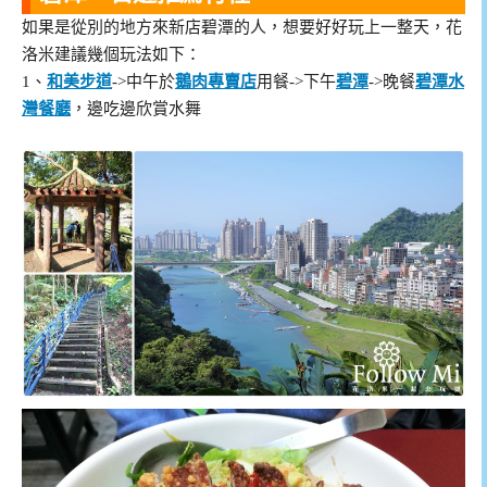
如果是從別的地方來新店碧潭的人，想要好好玩上一整天，花
洛米建議幾個玩法如下：
1、
和美步道
->中午於
鵝肉專賣店
用餐->下午
碧潭
->晚餐
碧潭水
灣餐廳
，邊吃邊欣賞水舞