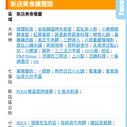
新店美食總整理
區
新店美食餐廳
域
大
燦爛和食
；
安妞韓國烤肉食堂
；
宣私房小廚
；
小樂精緻
坪
麵食館
；
紅葉蛋糕
；
蔬喜創意蔬食料理
；
鮮牧火鍋
；
嘉
林
義雞肉飯
；
黑庄牛肉麵
；
三野達人
；
八哥重慶酸辣粉
；
甜在心糖水鋪
；
再來咖啡
；
原粹蔬食作
；
永哥港式點心
坊
；
小樂堂
；
鍋爸
：
三三活力早餐
；
1010湘
;
拾松
;
P&P House
；
洪瑞珍三明治
；
上川館
；
活蝦料理
；
一条
通壽司
；
Oli
七
東陽鵝肉
；
一鼎鮮
；
陶然日式小火鍋
；
賓果鋪
；
客家燒
張
仙草九份芋圓
站
新
POOZ噗滋窯烤披薩
；
七張米粉湯
；
店
區
公
所
小
IKEA
；
慢慢先生的店
；
段純貞牛肉麵
；
維記茶餐廳
；