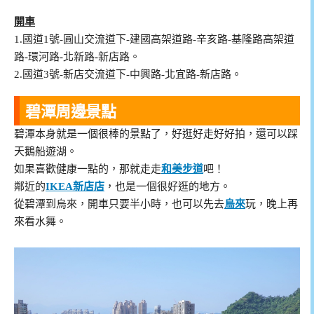
開車
1.國道1號-圓山交流道下-建國高架道路-辛亥路-基隆路高架道
路-環河路-北新路-新店路。
2.國道3號-新店交流道下-中興路-北宜路-新店路。
碧潭周邊景點
碧潭本身就是一個很棒的景點了，好逛好走好好拍，還可以踩
天鵝船遊湖。
如果喜歡健康一點的，那就走走
和美步道
吧！
鄰近的
IKEA新店店
，也是一個很好逛的地方。
從碧潭到烏來，開車只要半小時，也可以先去
烏來
玩，晚上再
來看水舞。