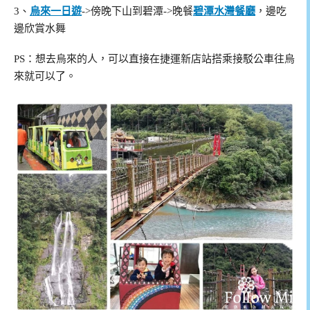
3、
烏來一日遊
->傍晚下山到碧潭->晚餐
碧潭水灣餐廳
，邊吃
邊欣賞水舞
PS：想去烏來的人，可以直接在捷運新店站搭乘接駁公車往烏
來就可以了。