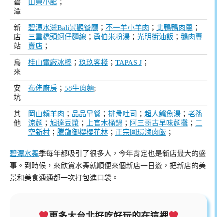
碧
山東小館
；
潭
新
碧潭水灣Bali景觀餐廳
；
不一羊小羊肉
；
北鴨鴨肉羹
；
店
三重橋頭蚵仔麵線
；
勇伯米粉湯
；
光明街油飯
；
鵝肉專
站
賣店
；
烏
桂山電廠冰棒
；
玖玖客棧
；
TAPAS J
；
來
安
布佬廚房
；
58牛肉麵
;
坑
其
岡山賴羊肉
；
品品早餐
；
排骨吐司
；
超人鱸魚湯
；
老孫
他
涼麵
；
旭達豆漿
；
上官木桶鍋
；
阿三哥古早味麵攤
；
二
空新村
；
騰龍御櫻櫻花林
；
正宗圓環滷肉飯
；
碧潭水舞
季每年都吸引了很多人，今年肯定也是新店最大的盛
事。到時候，來欣賞水舞就順便來個新店一日遊，把新店的美
景和美食通通都一次打包進口袋。
更多大台北好吃好玩的在這裡