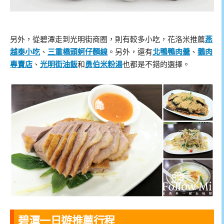
另外，從碧潭走到光明街商圈，則有較多小吃，花洛米推薦
燕
越泰小吃
、
三重橋頭蚵仔麵線
。另外，還有
北鴨鴨肉羹
、
鵝肉
專賣店
、
光明街油飯
和
勇伯米粉湯
也都是不錯的選擇。
碧潭一日遊推薦行程