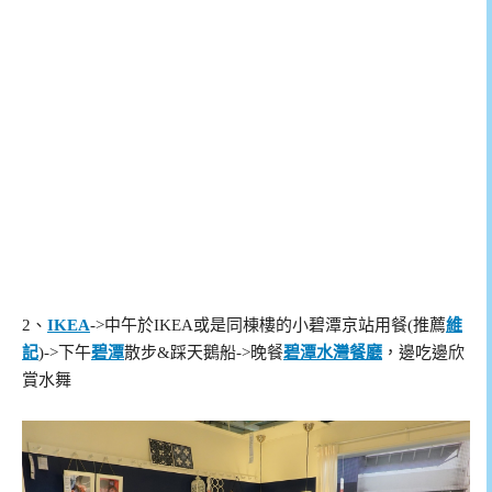
2、
IKEA
->中午於IKEA或是同棟樓的小碧潭京站用餐(推薦
維
記
)->下午
碧潭
散步&踩天鵝船->晚餐
碧潭水灣餐廳
，邊吃邊欣
賞水舞