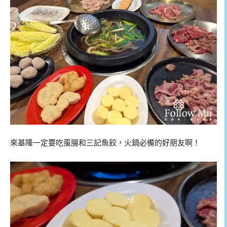
來基隆一定要吃蛋腸和三記魚餃，火鍋必備的好朋友啊！