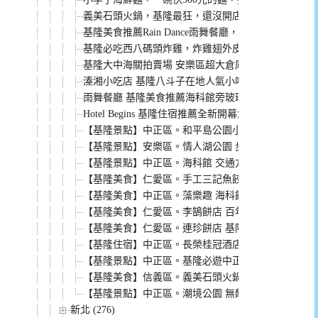
義美石頭火鍋，基隆最狂，還沒開店就客滿的火鍋店
基隆美食推薦Rain Dance雨舞餐廳，玻璃屋森林系
基隆必吃西八碼頭炸雞，炸雞翅外皮酥脆又美味，排
基隆大中海關拍賣場 安樂區超大倉庫 什麼都賣的海
溱湘小吃店 基隆八斗子在地人氣小吃 藏在巷弄裡的
雨舞餐廳 基隆美食推薦海科館旁玻璃屋 網美森林系餐
Hotel Begins 基隆住宿推薦全新開幕倉箱蜜境文旅
【基隆景點】中正區。和平島公園小島製皂DIY 美麗
【基隆景點】安樂區。情人湖公園 步道輕鬆走 走過
【基隆景點】中正區。海科館 交通方便 設施豐富好
【基隆美食】仁愛區。手工三記魚餃 火鍋最佳配料 
【基隆美食】中正區。藻樂趣 海科館裡美味餐廳 漁夫
【基隆美食】仁愛區。李鵠餅店 百年鳳梨酥老店 基
【基隆美食】仁愛區。連珍餅店 基隆廟口百年老店 便
【基隆住宿】中正區。長榮桂冠酒店 基隆港海景風光
【基隆景點】中正區。基隆必遊中正公園 停車方便 
【基隆美食】信義區。義美石頭火鍋 廟口附近中正公
【基隆景點】中正區。潮境公園 無敵海景旁看哈利波
新北 (276)