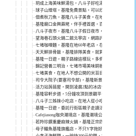
玥成上海美味鮮湯包，八斗子好吃湯包，在地人都愛
球子山燈塔，基隆免費景點，可以欣賞基隆港美景。1
佃煮秋刀魚，基隆八斗子美食。在地人大推隱藏版小
基隆廟口金興蔴粩，伴手禮首選，百年老店必買花生
八斗子夜市，基隆八斗子假日夜市，在地人愛逛的周
望海巷石頭火鍋二館北寧店，網路評價很高，但我覺
七堵咖哩麵，基隆在地60年老店，在地人推薦銅板美
天天鮮排骨飯，基隆排隊美食，就算老闆說東西很油
基隆一日遊，親子路線這樣玩。多條路線，就算不開
錦記營養三明治，七堵市場美味銅板美食，三個只要1
七堵美食，在地人不想公開的米苔目冰就是這一家，連G
司令大院子(要塞司令部)，基隆新景點，百年軍武重
活力站蒟蒻屋，開到凌晨2點的冰店千萬不要一人點一
基隆容軒步道，5分鐘攻頂到景觀平台，飽覽無敵海景
八斗子三姊妹小吃店，在地人從小吃到大熱炒，平價
基隆一日遊，委託行街區親子走讀活動，小孩玩得超
Cafejiasong咖央潮境店，基隆潮境公園裡超美海景咖
若羚珍饌重慶麻辣火鍋，基隆正宗四川味火鍋，必點
母子鱷魚基隆旗艦店，不只Y字拖好穿，運動鞋也很
小李子海鮮麵，一碗快300元的麵，據說是基隆八斗