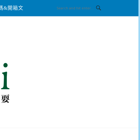
碼&開箱文