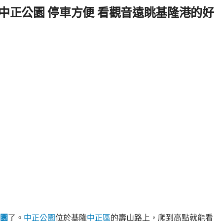
中正公園 停車方便 看觀音遠眺基隆港的好
園
了。
中正公園
位於基隆
中正區
的壽山路上，爬到高點就能看