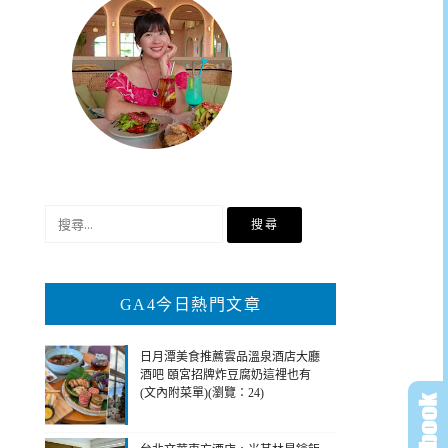
搜
尋
關
鍵
GA4今日熱門文章
字:
日月潭美食推薦雲品溫泉酒店大廳
酒吧 頤宮招牌炸豆腐奶這裡也有
(文內附菜單)(瀏覽：24)