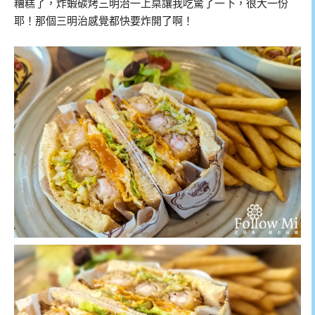
糟糕了，炸蝦碳烤三明治一上桌讓我吃驚了一下，很大一份
耶！那個三明治感覺都快要炸開了啊！