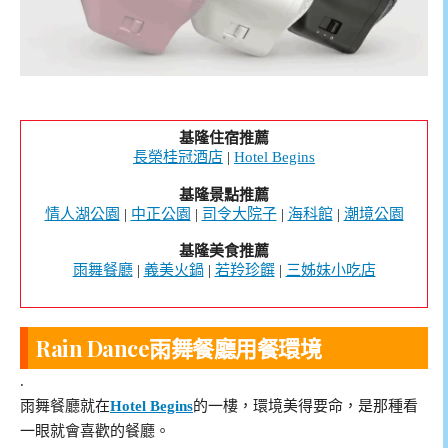
基隆住宿推薦
長榮桂冠酒店
|
Hotel Begins
基隆景點推薦
情人湖公園
|
中正公園
|
司令大院子
|
海科館
|
潮境公園
基隆美食推薦
雨舞餐廳
|
義美火鍋
|
若羚珍饌
|
三姊妹小吃店
Rain Dance雨舞餐廳用餐環境
.
雨舞餐廳就在
Hotel Begins
的一樓，環境美得要命，是那種看
一眼就會喜歡的餐廳。