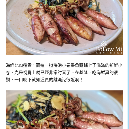
海鮮比肉還貴，而這一道海港小卷墨魚麵鋪上了滿滿的新鮮小
卷，光是視覺上就已經非常討喜了。在基隆，吃海鮮真的很
讚，一口咬下就知道真的離漁港很近啊！