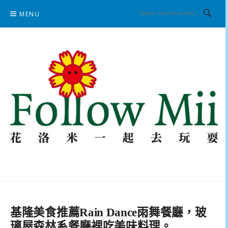
Skip
MENU
to
content
花洛米一起去玩耍
基隆美食推薦Rain Dance雨舞餐廳，玻
璃屋森林系餐廳裡吃美味料理。