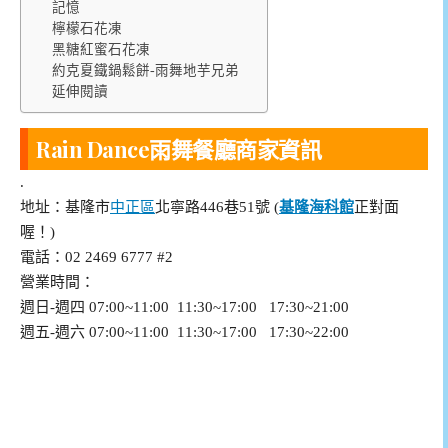
記憶
檸檬石花凍
黑糖紅蜜石花凍
約克夏鐵鍋鬆餅-雨舞地芋兄弟
延伸閱讀
Rain Dance雨舞餐廳商家資訊
.
地址：基隆市
中正區
北寧路446巷51號 (
基隆海科館
正對面
喔！)
電話：02 2469 6777 #2
營業時間：
週日-週四 07:00~11:00 11:30~17:00 17:30~21:00
週五-週六 07:00~11:00 11:30~17:00 17:30~22:00