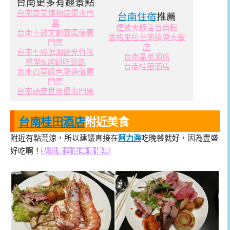
台南更多有趣景點
台南奇美博物館優惠門
台南住宿
推薦
票
煙波大飯店台南館
台南十鼓文創園區優惠
香格里拉台南遠東大飯
門票
店
台南七股潟湖觀光竹筏
台南晶英酒店
導覽&烤蚵吃到飽
台南桂田酒店
台南四草綠色隧道優惠
門票
台南頑皮世界優惠門票
台南桂田酒店
附近美食
附近有點荒涼，所以建議直接在
阿力海
吃晚餐就好，因為豐盛
好吃啊！
點我看台南美食優惠