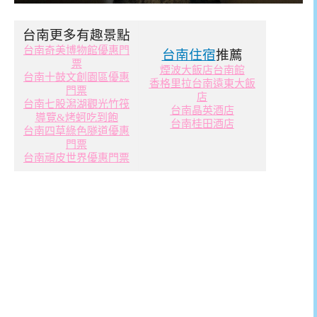
台南更多有趣景點
台南奇美博物館優惠門
台南住宿
推薦
票
煙波大飯店台南館
台南十鼓文創園區優惠
香格里拉台南遠東大飯
門票
店
台南七股潟湖觀光竹筏
台南晶英酒店
導覽&烤蚵吃到飽
台南桂田酒店
台南四草綠色隧道優惠
門票
台南頑皮世界優惠門票