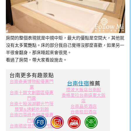
房間的整個表現就是中規中矩，最大的優點是空間大，其他就
沒有太多驚艷點。床的部分我自己覺得沒那麼喜歡，如果另一
半很會翻身，那床睡起來會很晃。
看過了房間，帶大家看設施去。
台南更多有趣景點
台南奇美博物館優惠門
台南住宿
推薦
票
煙波大飯店台南館
台南十鼓文創園區優惠
香格里拉台南遠東大飯
門票
店
台南七股潟湖觀光竹筏
台南晶英酒店
導覽&烤蚵吃到飽
台南桂田酒店
台南四草綠色隧道優惠
門票
台南頑皮世界優惠門票