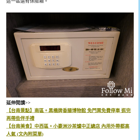
這一區還有保險箱。
延伸閱讀>>
【台南景點】南區。黑橋牌香腸博物館 免門票免費停車 逛完
再帶些伴手禮
【台南美食】中西區。小豪洲沙茶爐中正總店 內用外帶都高
人氣 (文內附菜單)