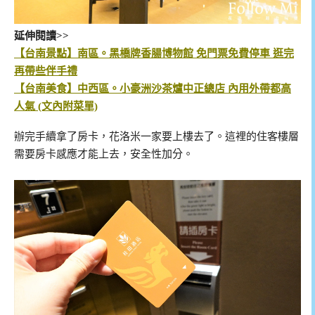
延伸閱讀>>
【台南景點】南區。黑橋牌香腸博物館 免門票免費停車 逛完
再帶些伴手禮
【台南美食】中西區。小豪洲沙茶爐中正總店 內用外帶都高
人氣 (文內附菜單)
辦完手續拿了房卡，花洛米一家要上樓去了。這裡的住客樓層
需要房卡感應才能上去，安全性加分。