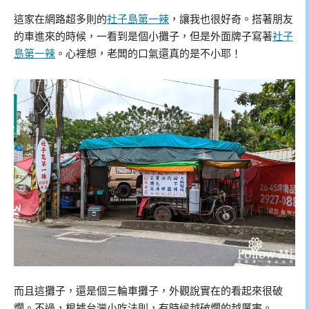
這家在網路超多則的
社子島第一辣
，讓我也很好奇。搭著朋友
的車進來的時候，一看到是個小攤子，但是外面牌子寫著
社子
島第一辣
。心裡想，老闆的口氣還真的是不小耶！
而且這攤子，還是個三輪車攤子，外觀說實在的看起來很破
爛。不過，根據台灣小吃法則，有時候越破爛的越厲害。