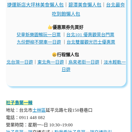
捷運新店大坪林美食懶人包
｜
碧潭美食懶人包
｜
台北最夯
吃到飽懶人包
優惠票券先買好
兒童新樂園暢玩一日票
｜
台北101 優惠觀景台門票
九份野柳不開車一日遊
｜
台北雙層觀光巴士優惠票
行程懶人包
北台灣一日遊
｜
東北角一日遊
｜
烏來老街一日遊
｜
淡水輕軌一
日遊
社子島第一辣
地址：台北市
士林區
延平北路七段150巷巷口
電話：0911 448 082
營業時間：星期一~日 10:30~19:00