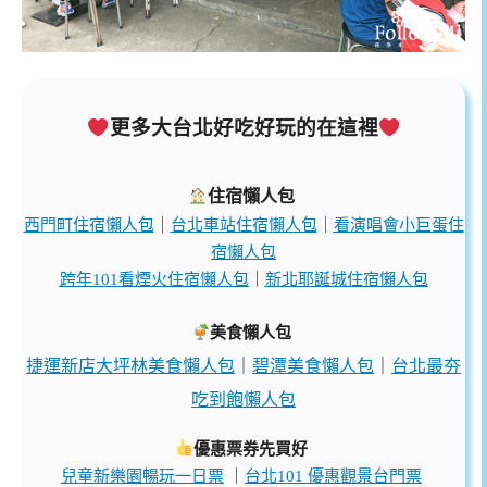
更多大台北好吃好玩的在這裡
住宿懶人包
西門町住宿懶人包
｜
台北車站住宿懶人包
｜
看演唱會小巨蛋住
宿懶人包
跨年101看煙火住宿懶人包
｜
新北耶誕城住宿懶人包
美食懶人包
捷運新店大坪林美食懶人包
｜
碧潭美食懶人包
｜
台北最夯
吃到飽懶人包
優惠票券先買好
兒童新樂園暢玩一日票
｜
台北101 優惠觀景台門票