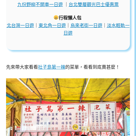
九份野柳不開車一日遊
｜
台北雙層觀光巴士優惠票
行程懶人包
北台灣一日遊
｜
東北角一日遊
｜
烏來老街一日遊
｜
淡水輕軌一
日遊
先來帶大家看看
社子島第一辣
的菜單，看看到底賣甚麼！