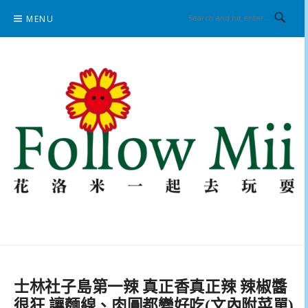
Skip
MENU
to
content
花洛米一起去玩耍
士林社子島第一辣 真正香真正辣 辣椒醬
很狂 讓麵線、肉圓都變好吃(文內附菜單)