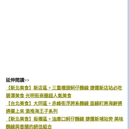
延伸閱讀>>
【新北美食】新店區。三重橋頭蚵仔麵線 捷運新店站必吃
碧潭美食 光明街商圈超人氣美食
【台北美食】大同區。赤峰街浮誇系麵線 面線町將海鮮通
通擺上來 激推海王子系列
【新北美食】板橋區。油庫口蚵仔麵線 捷運新埔站旁 美味
麵線與香腸的絕佳組合