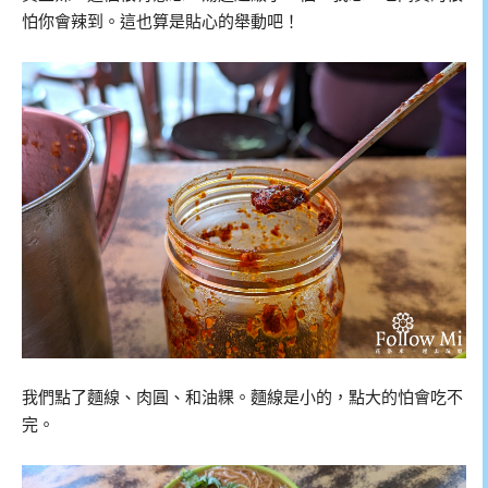
怕你會辣到。這也算是貼心的舉動吧！
我們點了麵線、肉圓、和油粿。麵線是小的，點大的怕會吃不
完。