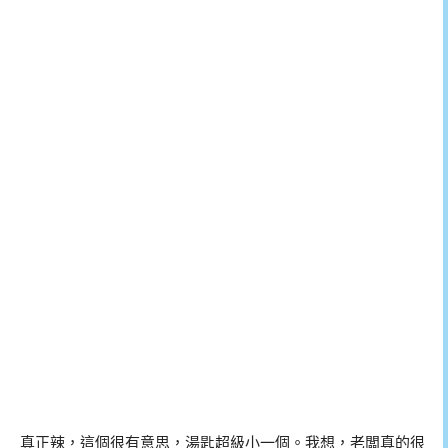
真正辣，這個很有意思，湯匙超級小一個。我想，老闆真的很