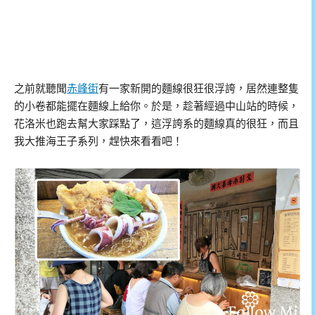
之前就聽聞
赤峰街
有一家新開的麵線很狂很浮誇，居然連整隻
的小卷都能擺在麵線上給你。於是，趁著經過中山站的時候，
花洛米也跑去幫大家踩點了，這浮誇系的麵線真的很狂，而且
我大推海王子系列，趕快來看看吧！