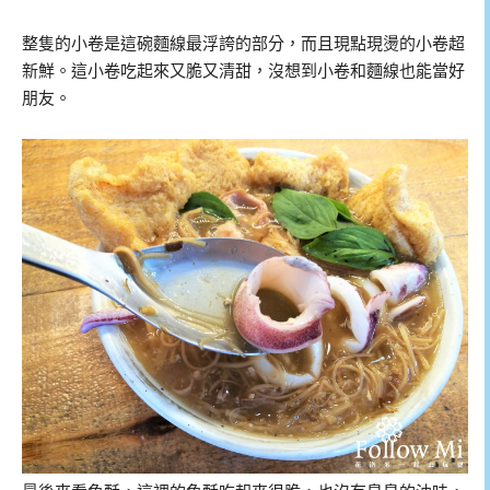
整隻的小卷是這碗麵線最浮誇的部分，而且現點現燙的小卷超
新鮮。這小卷吃起來又脆又清甜，沒想到小卷和麵線也能當好
朋友。