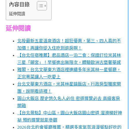
內容目錄
延伸閱讀
延伸閱讀
北投最新五星溫泉酒店！超狂優惠，第三、四人真的不
加價！再讓你從入住吃到退房啊！
【台北住宿推薦】君品酒店一泊二食：保證訂位米其林
三星「頤宮」！早餐進出無限次，體驗歐洲古堡奢華感
雅閣，台北文華東方酒店裡連續多年米其林一星餐廳，
正宗粵菜讓人一吃愛上
台北文華東方酒店，米其林星鑰飯店。行政房型獨家開
團，說明看這裡！
圓山大飯店 歷史悠久名人必住 密道導覽必去 高級客房
開箱
【台北景點】中山區。圓山大飯店圓山密道 溜滑梯好神
祕 預約導覽就能參觀
2026台北約會餐廳推薦，精選多家氣氛浪漫餐點好吃的