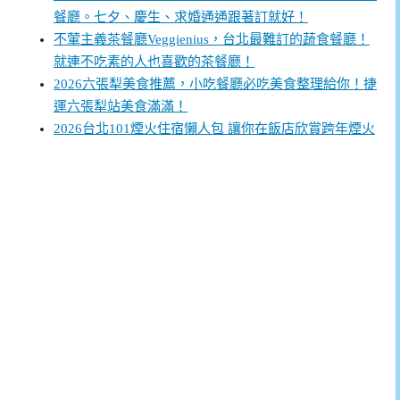
餐廳。七夕、慶生、求婚通通跟著訂就好！
不葷主義茶餐廳Veggienius，台北最難訂的蔬食餐廳！
就連不吃素的人也喜歡的茶餐廳！
2026六張犁美食推薦，小吃餐廳必吃美食整理給你！捷
運六張犁站美食滿滿！
2026台北101煙火住宿懶人包 讓你在飯店欣賞跨年煙火