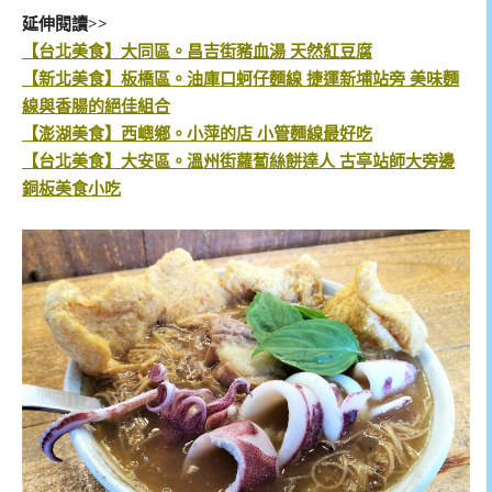
延伸閱讀>>
【台北美食】大同區。昌吉街豬血湯 天然紅豆腐
【新北美食】板橋區。油庫口蚵仔麵線 捷運新埔站旁 美味麵
線與香腸的絕佳組合
【澎湖美食】西嶼鄉。小萍的店 小管麵線最好吃
【台北美食】大安區。溫州街蘿蔔絲餅達人 古亭站師大旁邊
銅板美食小吃