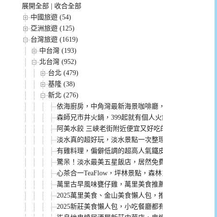
展開全部
|
收合全部
中國旅遊 (54)
亞洲旅遊 (125)
台灣旅遊 (1619)
中台灣 (193)
北台灣 (952)
台北 (479)
基隆 (38)
新北 (276)
依海廚房，中角灣最新海景咖啡廳，飲料好喝景觀超
森師兄市井火鍋，399起就有個人火鍋自助吧吃到飽
阿美水餃 三峽老街附近便宜又好吃的水餃(菜單)
淡水真的超好玩，淡水景點一次整理給你！
有雞料理，偏僻低調的超高人氣鐵皮屋土雞城，沒有
驚呆！淡水最美五星飯店，居然免費招待小孩入住，
心茶合一TeaFlow，坪林景點，森林系咖啡廳，來個
萬里古早風味甕仔雞，萬里美食推薦，桌菜菜單CP值
2025萬里美食、金山美食懶人包，推薦必吃的都在
2025新莊美食懶人包，小吃餐廳都有，看這篇讓你吃