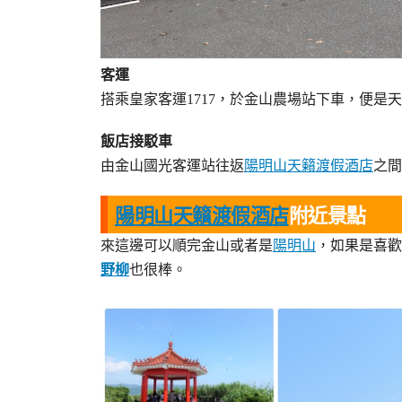
客運
搭乘皇家客運1717，於金山農場站下車，便是
飯店接駁車
由金山國光客運站往返
陽明山天籟渡假酒店
之間
陽明山天籟渡假酒店
附近景點
來這邊可以順完金山或者是
陽明山
，如果是喜歡
野柳
也很棒。