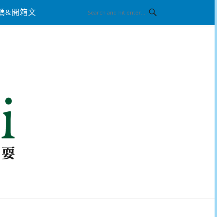
碼&開箱文