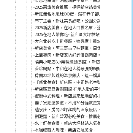
柒息地串燒居酒屋新莊中華店，串燒19元起就有，破千則
2025碧潭美食推薦，捷運新店站美食懶人包！
新莊無名地瓜球QQ蛋，藏在巷子卻人氣評價都高的小吃
布丁主義，新莊美食必吃，公園旁銅板價格在地人都
2025新店美食，在地人口袋名單，這10家新店必吃美
2025在地人帶你吃~新店區大坪林站美食懶人包，小
大台北必吃土雞餐廳，這幾家土雞城吃過就會愛上。
新店美食。阿三哥古早味麵攤，周休三天的在地人口袋
上鼎鵝肉，新店安坑好評價鵝肉店。鵝肉好吃，老闆
曉樂小吃店(小樂精緻麵食館)，新店在地人氣餐廳，
香珍鍋貼，中和在地人稱最強的鍋貼，一個只要8元的
房間23坪起跳的溫泉飯店，這一檔真的讓你加一個大
【新北美食】新店區。中正路老字號麵館 南川麵館 
新店區豆豆香涮涮鍋 在地人愛的平價火鍋 服務親切
蜜廚中式料理，新店烏來超隱密的小店，但料理超強
姜子寮絕壁步道，不用30分鐘就走完，親子也適合一
蘊泉庄，房間23坪起跳的溫泉飯店，早餐還是專人送
劉漣麵，新店碧潭必吃美食。推薦必點塔香辣肉醬皮
水上鮮美食樓，新店大坪林站人氣美食，百元熱炒根
本咖哩職人咖哩，新店安坑美食，一開店就客滿的人