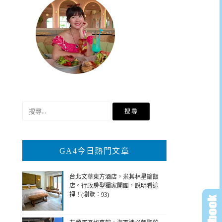
搜
尋
關
鍵
GA4今日熱門文章
字:
台北文華東方酒店，米其林星鑰飯
店。行政房型獨家開團，說明看這
裡！(瀏覽：93)