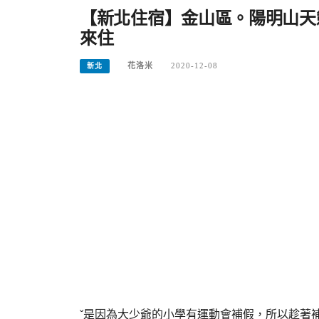
【新北住宿】金山區。陽明山天
來住
花洛米
2020-12-08
新北
ˇ是因為大少爺的小學有運動會補假，所以趁著