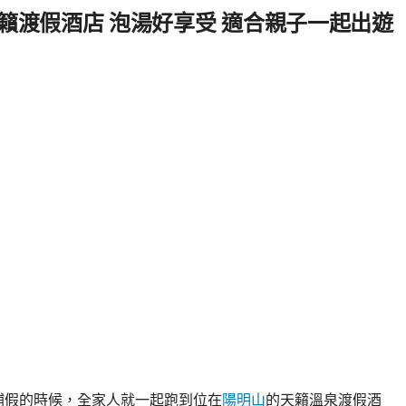
籟渡假酒店 泡湯好享受 適合親子一起出遊
補假的時候，全家人就一起跑到位在
陽明山
的天籟溫泉渡假酒