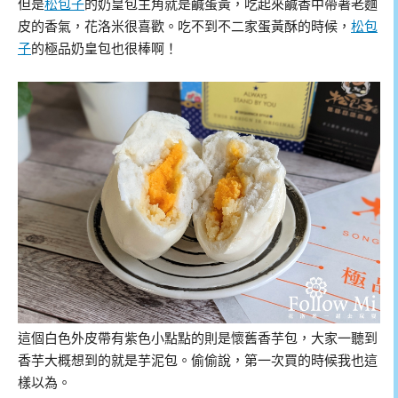
但是
松包子
的奶皇包主角就是鹹蛋黃，吃起來鹹香中帶著老麵
皮的香氣，花洛米很喜歡。吃不到不二家蛋黃酥的時候，
松包
子
的極品奶皇包也很棒啊！
這個白色外皮帶有紫色小點點的則是懷舊香芋包，大家一聽到
香芋大概想到的就是芋泥包。偷偷說，第一次買的時候我也這
樣以為。