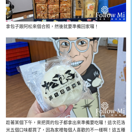
拿包子跟阿松來個合照，然後就要準備回家囉！
趁著某個下午，來把買的包子都拿出來準備要吃囉！這次花洛
米五個口味都買了，因為家裡每個人喜歡的不一樣啊！這五種