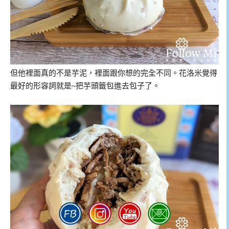
但他裡面真的不是芋泥，裡面跟你想的完全不同。花洛米覺得
最好的形容詞就是~把芋頭籤包進去包子了。