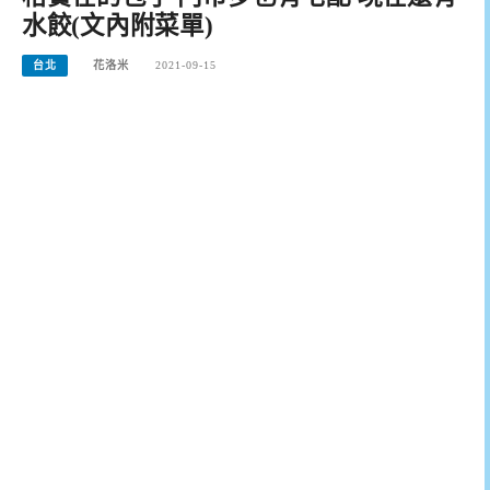
水餃(文內附菜單)
台北
花洛米
2021-09-15