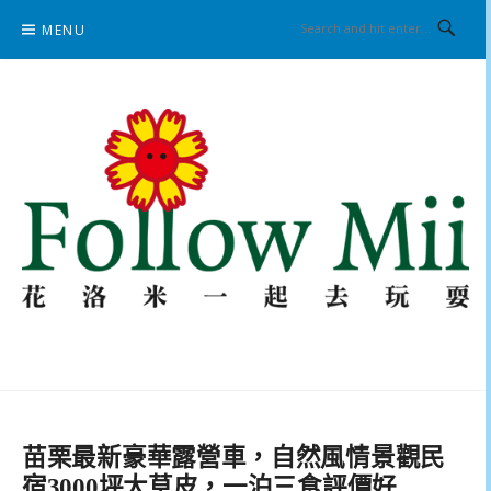
Skip
MENU
to
content
花洛米一起去玩耍
苗栗最新豪華露營車，自然風情景觀民
宿3000坪大草皮，一泊三食評價好