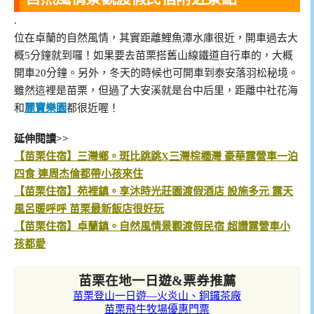
.
位在卓蘭的自然風情，其實距離鯉魚潭水庫很近，開車過去大
概5分鐘就到囉！如果要去苗栗搭舊山線鐵道自行車的，大概
開車20分鐘。另外，冬天的時候也可開車到泰安落羽松秘境。
雖然這裡是苗栗，但過了大安溪就是台中后里，距離中社花海
和
麗寶樂園
都很近喔！
延伸閱讀>>
【苗栗住宿】三灣鄉。斑比跳跳X三灣棕櫚灣 豪華露營車一泊
四食 連周杰倫都帶小孩來住
【苗栗住宿】苑裡鎮。享沐時光莊園渡假酒店 設施多元 露天
風呂暖呼呼 苗栗最新飯店很好玩
【苗栗住宿】卓蘭鎮。自然風情景觀渡假民宿 超讚露營車小
孩都愛
苗栗在地一日遊&票券推薦
苗栗登山一日遊—火炎山、銅鑼茶廠
苗栗飛牛牧場優惠門票