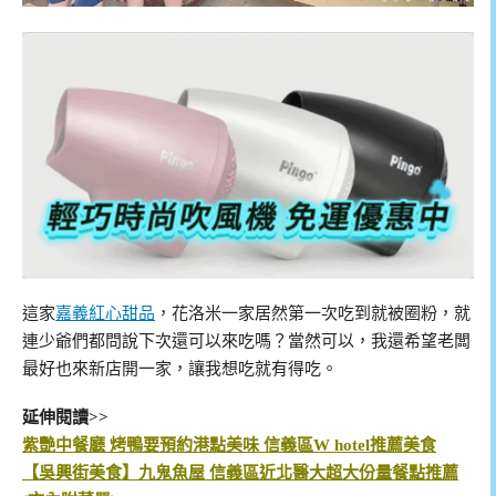
這家
嘉義紅心甜品
，花洛米一家居然第一次吃到就被圈粉，就
連少爺們都問說下次還可以來吃嗎？當然可以，我還希望老闆
最好也來新店開一家，讓我想吃就有得吃。
延伸閱讀>>
紫艷中餐廳 烤鴨要預約港點美味 信義區W hotel推薦美食
【吳興街美食】九鬼魚屋 信義區近北醫大超大份量餐點推薦