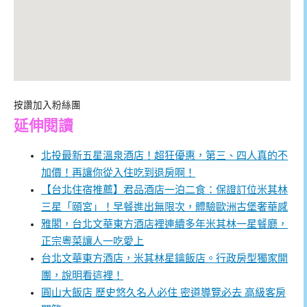
按讚加入粉絲團
延伸閱讀
北投最新五星溫泉酒店！超狂優惠，第三、四人真的不
加價！再讓你從入住吃到退房啊！
【台北住宿推薦】君品酒店一泊二食：保證訂位米其林
三星「頤宮」！早餐進出無限次，體驗歐洲古堡奢華感
雅閣，台北文華東方酒店裡連續多年米其林一星餐廳，
正宗粵菜讓人一吃愛上
台北文華東方酒店，米其林星鑰飯店。行政房型獨家開
團，說明看這裡！
圓山大飯店 歷史悠久名人必住 密道導覽必去 高級客房