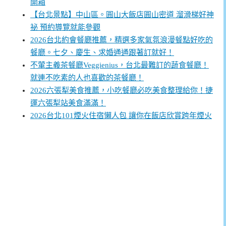
開箱
【台北景點】中山區。圓山大飯店圓山密道 溜滑梯好神
祕 預約導覽就能參觀
2026台北約會餐廳推薦，精選多家氣氛浪漫餐點好吃的
餐廳。七夕、慶生、求婚通通跟著訂就好！
不葷主義茶餐廳Veggienius，台北最難訂的蔬食餐廳！
就連不吃素的人也喜歡的茶餐廳！
2026六張犁美食推薦，小吃餐廳必吃美食整理給你！捷
運六張犁站美食滿滿！
2026台北101煙火住宿懶人包 讓你在飯店欣賞跨年煙火