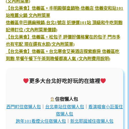
(文內附菜單)
【台北美食】信義區。丰明殿御皇鍋物-信義店 信義安和站101
站推薦火鍋 文內附菜單
信義區辛巴適麻辣鍋-台北1號店 近捷運101站 頂級和牛吃到飽
記得訂位 (文內附菜單價錢)
【台北美食】信義區。松包子 評價好價格實在的包子 門市多
也有宅配 現在還有水餃(文內附菜單)
【台北美食】信義區。台北寒舍艾美酒店探索廚房 信義區吃
到飽 早餐午餐下午茶到晚餐都高人氣 (文內附費用說明)
更多大台北好吃好玩的在這裡
住宿懶人包
西門町住宿懶人包
｜
台北車站住宿懶人包
｜
看演唱會小巨蛋住
宿懶人包
跨年101看煙火住宿懶人包
｜
新北耶誕城住宿懶人包