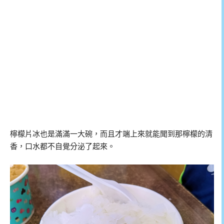
檸檬片冰也是滿滿一大碗，而且才端上來就能聞到那檸檬的清
香，口水都不自覺分泌了起來。