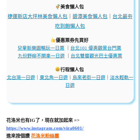
美食懶人包
捷運新店大坪林美食懶人包
｜
碧潭美食懶人包
｜
台北最夯
吃到飽懶人包
優惠票券先買好
兒童新樂園暢玩一日票
｜
台北101 優惠觀景台門票
九份野柳不開車一日遊
｜
台北雙層觀光巴士優惠票
行程懶人包
北台灣一日遊
｜
東北角一日遊
｜
烏來老街一日遊
｜
淡水輕軌一
日遊
花洛米也有IG了，現在就加起來 =>
https://www.instagram.com/vira0601/
進來按個讚
花洛米粉絲團