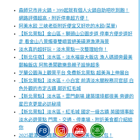
森師兄市井火鍋，399起就有個人火鍋自助吧吃到飽！
網路評價超高，附近停車超方便！
阿美水餃 三峽老街附近便宜又好吃的水餃(菜單)
【新北景點】金山區。獅頭山公園步道 停車方便步道好
走 看金山八景燭臺雙嶼賞絕美磺港漁港海景
淡水真的超好玩，淡水景點一次整理給你！
【新北住宿】淡水區。淡水福容大飯店 漁人碼頭旁最美
郵輪飯店 阿熊勇闖歡樂島親子設施超多
芝蘭公園海上觀景平台 免費新北景點 超美海上伸展台
【新北景點】淡水區。小白宮 前清淡水關稅務司官邸 白
色外觀的市定古蹟 鄰近紅毛城
【新北景點】淡水區。雲門劇場 建築環境都很美 旁邊的
星巴克更是必訪秘境
【新北景點】淡水區。紅毛城 國定一級古蹟 英國領事館
淡水必遊景點 門票、交通、停車場、附近美食都介紹給
你
2025碧潭美食推薦，捷運新店站美食懶人包！