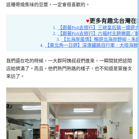
這種帶燒焦味的豆漿，一定會很喜歡的。
♥
更多有趣北台灣在
1.
【跟著Poli去旅行】三峽皇后鎮－嬉
2.
【跟著Poli去旅行】六福村主題樂園
3.
【北海岸風情】暢遊北海岸野柳、朱
4.
【東北角一日遊】深澳鐵路自行車．大啖海鮮
我們還在吃的時候，一大群阿姨叔叔們進來，一瞬間就把這間
店給擠滿了。而且，他們熟門熟路的樣子，也不知道是第幾次
來訪了。