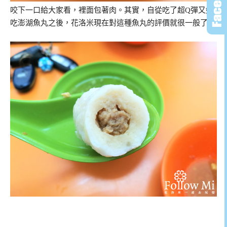
咬下一口給大家看，裡面包著肉。其實，自從吃了超Q彈又好
吃澎湖魚丸之後，花洛米現在對這種魚丸的評價就很一般了。