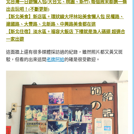
北台灣一日遊懶人包(大台北、桃園、新竹) 每個周末都選一條
出去玩吧！(不斷更新)
【新北美食】新店區。環狀線大坪林站美食懶人包 民權路、
建國路、大豐路、北新路、中興路美食都在這
【新北住宿】淡水區。福容大飯店 下樓就是漁人碼頭 超適合
一家出遊
這面牆上還有很多媒體採訪過的紀錄，雖然照片都又黃又斑
駁，但看的出來這間
老牌阿給
的確是很受歡迎。