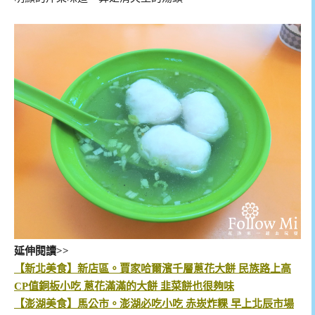
延伸閱讀>>
【新北美食】新店區。賈家哈爾濱千層蔥花大餅 民族路上高
CP值銅板小吃 蔥花滿滿的大餅 韭菜餅也很夠味
【澎湖美食】馬公市。澎湖必吃小吃 赤崁炸粿 早上北辰市場