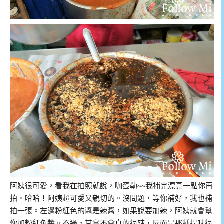
阿姨很可愛，看我在拍照就說，咖蛋勒~~我補完漂亮一點你再
拍。哈哈！阿姨超可愛又親切的。沒問題，等你補好，我也補
拍一張。左邊粉紅色的醬是辣醬，如果說要加辣，阿姨就會幫
你加粉紅色醬。不過，其實不會真的很辣，反而是那種提味很