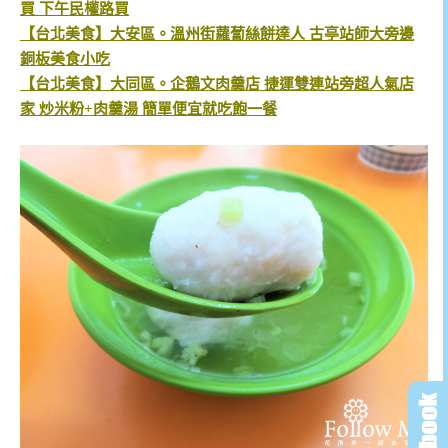
買 下午民權路買
【台北美食】大安區。溫州街蘿蔔絲餅達人 古亭站師大旁邊
銅板美食小吃
【台北美食】大同區。企鵝文肉羹店 捷運雙連站旁超人氣店
家 炒米粉+肉羹湯 簡單便宜就吃飽一餐