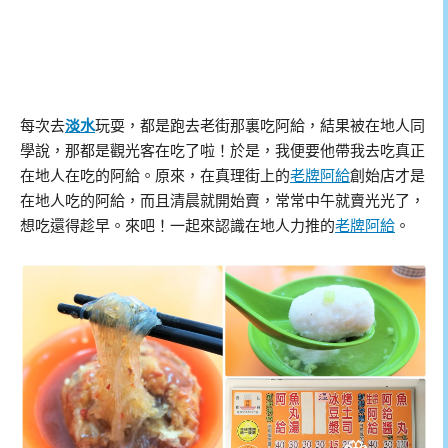
每次去
淡水
玩耍，都是跑去老街那裏吃阿給，結果被在地人同
學說，那都是觀光客在吃了啦！於是，我便要他帶我去吃真正
在地人在吃的阿給。原來，在真理街上的
老牌阿給
創始店才是
在地人吃的阿給，而且清晨就開始賣，常常中午就賣光光了，
想吃還得趁早。來吧！一起來認識在地人力推的
老牌阿給
。