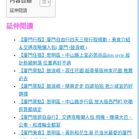
內容目錄
延伸閱讀
延伸閱讀
【廈門行程】廈門自由行四天三夜行程規劃、美食介紹
＆交通攻略懶人包( 廈門+鼓浪嶼 )
【廈門住宿】思明區。中山路上宜必思尚品ibis style 設
計新穎俐落 位置再好不過
【廈門景點】鼓浪嶼。菽庄花園 超豪華版林家花園 推薦
必去
【廈門景點】鼓浪嶼。隨興走走 四處拍拍 老少咸宜的好
選擇
【廈門景點】思明區。中山路步行區 放大版西門町 吃喝
逛買都搞定
【廈門旅遊自由行】 交通攻略懶人包 飛機、機場大巴、
公車、和渡輪全都寫
【廈門美食】思明區。黃則和花生湯 花洛米最愛的廈門