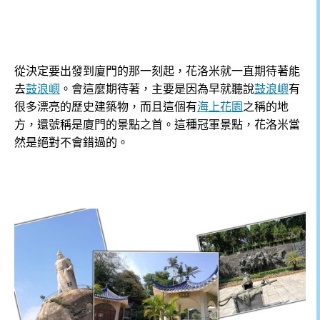
從決定要出發到廈門的那一刻起，花洛米就一直期待著能
去
鼓浪嶼
。會這麼期待著，主要是因為早就聽說
鼓浪嶼
有
很多漂亮的歷史建築物，而且這個有
海上花園
之稱的地
方，還號稱是廈門的景點之首。這種冠軍景點，花洛米當
然是絕對不會錯過的。