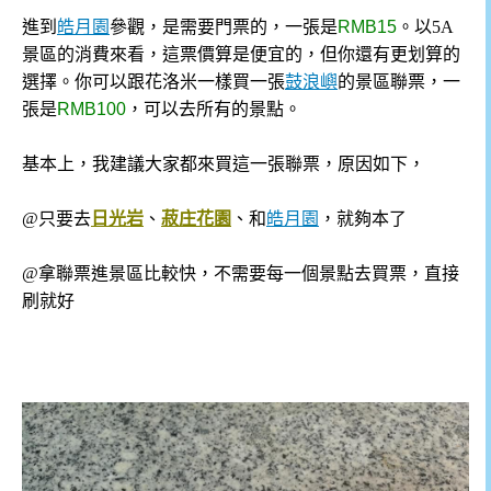
進到
皓月園
參觀，是需要門票的，一張是
RMB15
。以5A
景區的消費來看，這票價算是便宜的，但你還有更划算的
選擇。你可以跟花洛米一樣買一張
鼓浪嶼
的景區聯票，一
張是
RMB100
，可以去所有的景點。
基本上，我建議大家都來買這一張聯票，原因如下，
@只要去
日光岩
、
菽庄花園
、和
皓月園
，就夠本了
@拿聯票進景區比較快，不需要每一個景點去買票，直接
刷就好