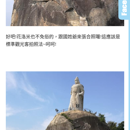
好吧!花洛米也不免俗的，跟國姓爺來張合照囉!這應該是
標準觀光客拍照法~呵呵!