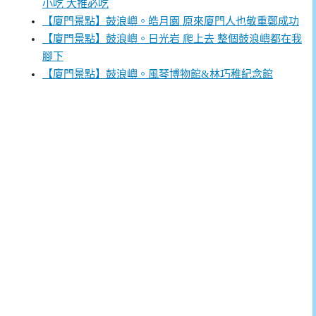
小吃 大推必吃
【廈門景點】鼓浪嶼。皓月園 原來廈門人也敬重鄭成功
【廈門景點】鼓浪嶼。日光岩 爬上去 整個鼓浪嶼都在我
腳下
【廈門景點】鼓浪嶼。風琴博物館&林巧稚紀念館