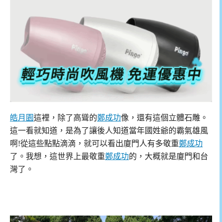
皓月園
這裡，除了高聳的
鄭成功
像，還有這個立體石雕。
這一看就知道，是為了讓後人知道當年國姓爺的霸氣雄風
啊!從這些點點滴滴，就可以看出廈門人有多敬重
鄭成功
了。我想，這世界上最敬重
鄭成功
的，大概就是廈門和台
灣了。