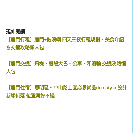
延伸閱讀
【廈門行程】廈門+鼓浪嶼 四天三夜行程規劃、美食介紹
＆交通攻略懶人包
【廈門交通】飛機、機場大巴、公車、和渡輪 交通攻略懶
人包
【廈門住宿】思明區。中山路上宜必思尚品ibis style 設計
新穎俐落 位置再好不過