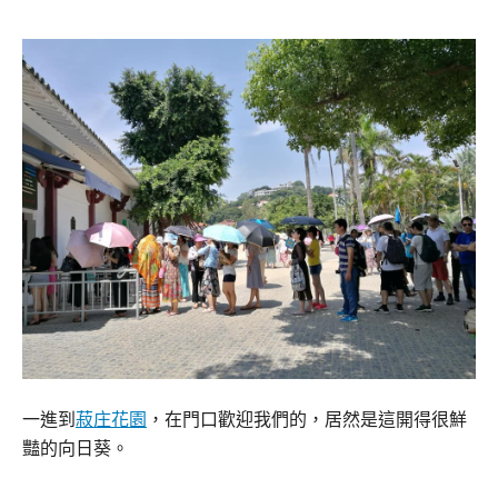
一進到
菽庄花園
，在門口歡迎我們的，居然是這開得很鮮
豔的向日葵。