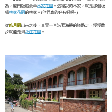
為，廈門版超豪華
林家花園
。這裡說的林家，就是那個板
橋
林家花園
的林家。(他們真的好有錢啊~)
從
皓月園
出來之後，其實一直沿著海邊的道路走，慢慢散
步就能走到
菽庄花園
。