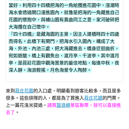
當好，利用四十四橋把海的一角給攬進花園中，漲潮時
海水會透過閘口漫進園內，就像是把海的一角藏進自己
花園的懷抱中，與補山園有異曲同工之意，家河破碎把
大海攬在自己懷中。
『四十四橋』是藏海園的主景，因主人建橋時四十四歲
而得名。此橋下有閘門，把海水引入園內，構成了大
海、外池、內池三處，把大海藏進去。橋身迂迴曲折，
宛如遊龍。橋上有觀魚台、渡月亭、千波亭。其中渡月
亭，是菽莊花園中觀海賞景的最佳地點，每逢中秋，夜
深人靜，海浪輕搖，月色海景令人陶醉。
來到
菽庄花園
的入口處，明顯看到遊客比較多，而且是多
很多。這些排隊的人，都是為了買進入
菽庄花園
的門票。
上一篇花洛米提過，
請買
鼓浪嶼
景區聯票，就可以直接進
去了
。