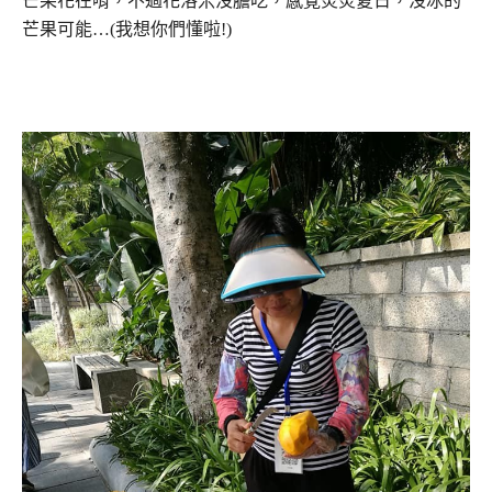
芒果花在啃，不過花洛米沒膽吃，感覺炎炎夏日，沒冰的
芒果可能…(我想你們懂啦!)