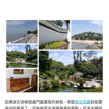
如果說古浪嶼是廈門最厲害的景點，那麼
菽庄花園
就是厲
害中的厲害了，因為他是古浪嶼最美的景點。花洛米稱他