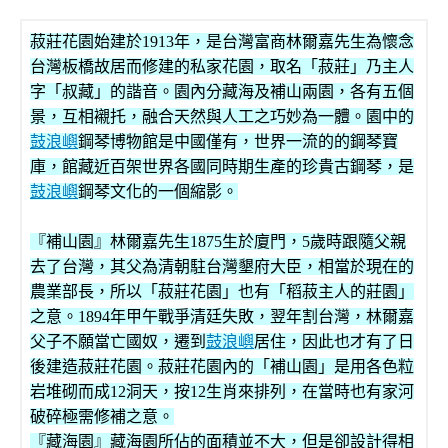
菽莊花園始建於1913年，是台灣富商林爾嘉先生為懷念
台灣板橋故居而修建的私家花園，取名「菽莊」乃主人
字「叔藏」的諧音。園內分藏海及補山兩園，各有五個
景，互相襯托，融合天然與人工之巧妙為一體。園中的
鼓浪嶼
鋼琴博物館是中國僅有，世界一流的的鋼琴寶
庫，館藏近百架世界各國同時期生產的珍貴古鋼琴，是
鼓浪嶼
鋼琴文化的一個縮影。
『補山園』林爾嘉先生1875生於廈門，5歲時跟隨父親
去了台灣，其父為清朝駐台灣墾府大臣，相當於現在的
農業部長，所以「菽莊花園」也有「稻菽主人的莊園」
之意。1894年甲午戰爭清廷失敗，翌年割台灣，林爾嘉
父子不願當亡國奴，遷到
鼓浪嶼
居住，因此也才有了日
後建造菽莊花園。菽莊花園內的「補山園」是用各色粒
岩堆砌而成12洞天，按12生肖來排列，在當時也有家河
破碎極需修補之意。
『藏海園』藏海園所佔的面積並不大，但是卻設計得相