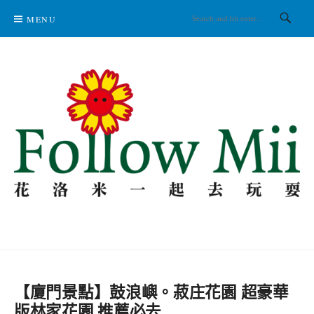
Skip
MENU
to
content
花洛米一起去玩耍
【廈門景點】鼓浪嶼。菽庄花園 超豪華
版林家花園 推薦必去