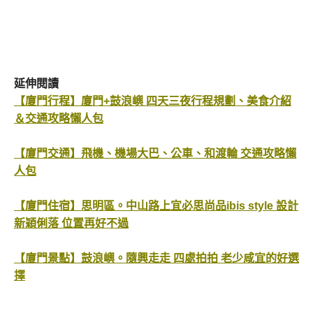
延伸閱讀
【廈門行程】廈門+鼓浪嶼 四天三夜行程規劃、美食介紹
＆交通攻略懶人包
【廈門交通】飛機、機場大巴、公車、和渡輪 交通攻略懶
人包
【廈門住宿】思明區。中山路上宜必思尚品ibis style 設計
新穎俐落 位置再好不過
【廈門景點】鼓浪嶼。隨興走走 四處拍拍 老少咸宜的好選
擇