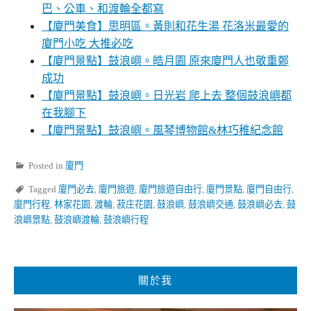
巴、公車、和渡輪全都寫
【廈門美食】思明區。黃則和花生湯 花洛米最愛的
廈門小吃 大推必吃
【廈門景點】鼓浪嶼。皓月園 原來廈門人也敬重鄭
成功
【廈門景點】鼓浪嶼。日光岩 爬上去 整個鼓浪嶼都
在我腳下
【廈門景點】鼓浪嶼。風琴博物館&林巧稚紀念館
Posted in
廈門
Tagged
廈門必去
,
廈門旅遊
,
廈門旅遊自由行
,
廈門景點
,
廈門自由行
,
廈門行程
,
林家花園
,
渡輪
,
菽庄花園
,
鼓浪嶼
,
鼓浪嶼交通
,
鼓浪嶼必去
,
鼓
浪嶼景點
,
鼓浪嶼渡輪
,
鼓浪嶼行程
關於我