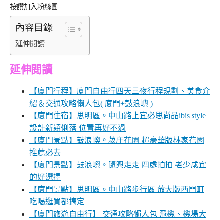
按讚加入粉絲團
內容目錄
延伸閱讀
延伸閱讀
【廈門行程】廈門自由行四天三夜行程規劃、美食介
紹＆交通攻略懶人包( 廈門+鼓浪嶼 )
【廈門住宿】思明區。中山路上宜必思尚品ibis style
設計新穎俐落 位置再好不過
【廈門景點】鼓浪嶼。菽庄花園 超豪華版林家花園
推薦必去
【廈門景點】鼓浪嶼。隨興走走 四處拍拍 老少咸宜
的好選擇
【廈門景點】思明區。中山路步行區 放大版西門町
吃喝逛買都搞定
【廈門旅遊自由行】 交通攻略懶人包 飛機、機場大