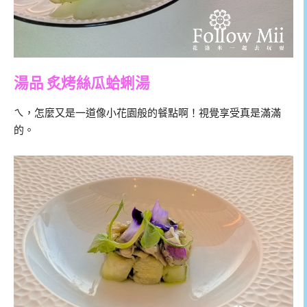
湯品 炙烤絲瓜蛤蜊湯
ㄟ，怎麼又是一道像小花園般的餐點啊！視覺享受真是滿滿
的。