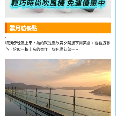
雲月舫餐點
.
特別傍晚就上來，為的就是邊欣賞夕陽邊享用美食。看看這暮
色，恰似一幅上帝的畫作，顏色變幻萬千。