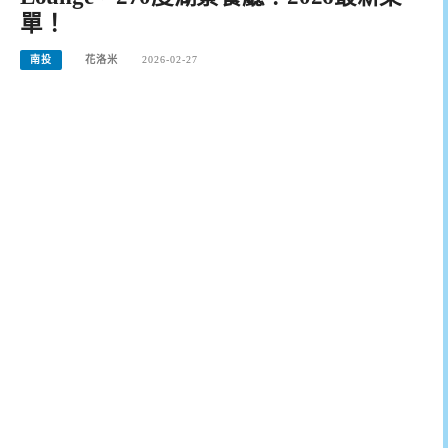
單！
南投
花洛米
2026-02-27