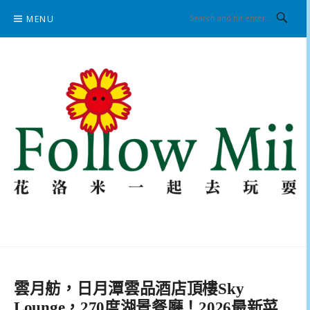
Skip
MENU
to
content
花洛米一起去玩耍
雲月舫，日月潭雲品酒店頂樓Sky
Lounge，270度湖景餐廳！2026最新菜