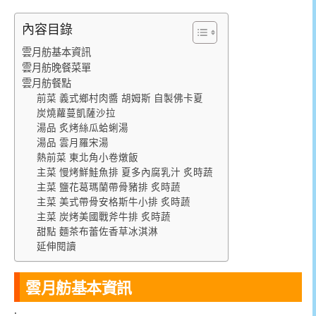
內容目錄
雲月舫基本資訊
雲月舫晚餐菜單
雲月舫餐點
前菜 義式鄉村肉醬 胡姆斯 自製佛卡夏
炭燒蘿蔓凱薩沙拉
湯品 炙烤絲瓜蛤蜊湯
湯品 雲月羅宋湯
熱前菜 東北角小卷燉飯
主菜 慢烤鮮鮭魚排 夏多內腐乳汁 炙時蔬
主菜 鹽花葛瑪蘭帶骨豬排 炙時蔬
主菜 美式帶骨安格斯牛小排 炙時蔬
主菜 炭烤美國戰斧牛排 炙時蔬
甜點 麵茶布蕾佐香草冰淇淋
延伸閱讀
雲月舫基本資訊
.