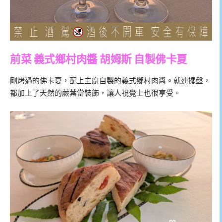
前菜 義式鄉村肉醬 胡姆斯 自製佛卡夏
剛烤過的佛卡夏，配上主廚自製的義式鄉村肉醬。就連擺盤，
都加上了天然的蕨葉當裝飾，讓人視覺上也很享受。