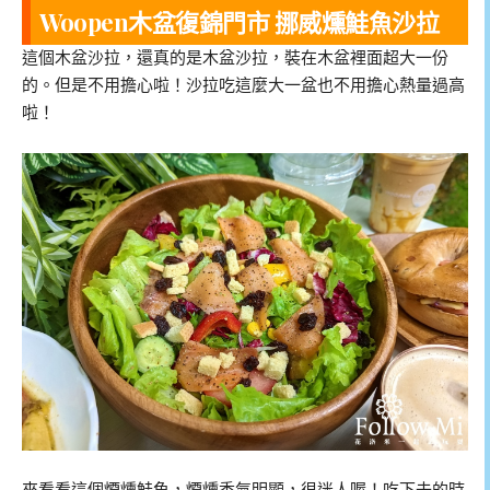
Woopen木盆復錦門市 挪威燻鮭魚沙拉
這個木盆沙拉，還真的是木盆沙拉，裝在木盆裡面超大一份
的。但是不用擔心啦！沙拉吃這麼大一盆也不用擔心熱量過高
啦！
來看看這個煙燻鮭魚，煙燻香氣明顯，很迷人喔！吃下去的時