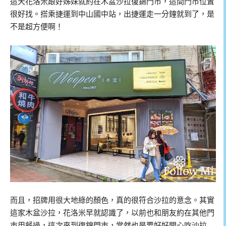
這天花洛米跟好姊妹就約在木盆沙拉復錦門市，這間門市位置
很好找。搭乘捷運到中山國中站，出捷運走一分鐘就到了，是
不是超方便啊！
而且，招牌用很大地綠的顏色，真的很符合沙拉的意念。其實
這家木盆沙拉，花洛米早就認識了，以前也和朋友約在其他門
市用餐過，這次來到復錦門市，當然也是要好好開心吃沙拉