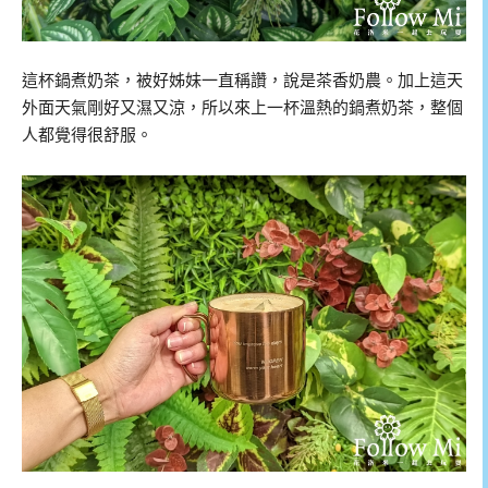
這杯鍋煮奶茶，被好姊妹一直稱讚，說是茶香奶農。加上這天
外面天氣剛好又濕又涼，所以來上一杯溫熱的鍋煮奶茶，整個
人都覺得很舒服。