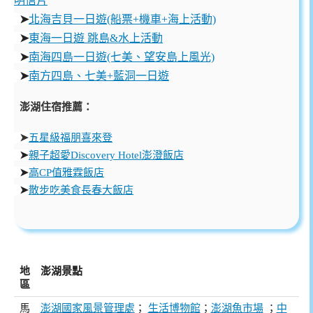
明信片
➤
北海吉貝一日遊(船票+機車+海上活動)
➤
東海一日遊
跳島&水上活動
➤
南海四島一日遊(七美、望安島上風光)
➤
南方四島、七美+藍洞一日遊
澎湖住宿推薦：
➤
五星級福朋喜來登
➤
親子超愛Discovery Hotel澎澄飯店
➤
高CP值雅霖飯店
➤
散步吃美食長春大飯店
地
澎湖景點
區
馬
澎湖國家風景管理處
；
生活博物館
；
澎湖魚市場
；
中