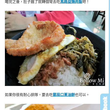
喝完之後，肚子餓了就轉個彎去吃
馬路益燒肉飯
吧！
如果你很有耐心排隊，要去吃
郵局口蔥油餅
也可以。