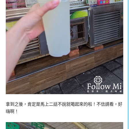
拿到之後，肯定是馬上二話不說就喝起來的啦！不信請看，好
嗨啊！