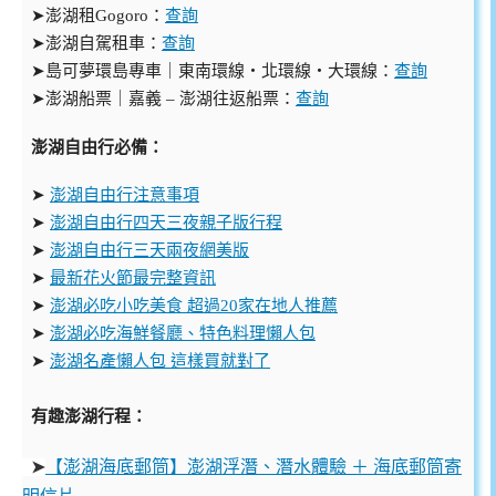
➤澎湖租Gogoro：
查詢
➤澎湖自駕租車：
查詢
➤島可夢環島專車｜東南環線・北環線・大環線：
查詢
➤澎湖船票｜嘉義 – 澎湖往返船票：
查詢
澎湖自由行必備：
➤
澎湖自由行注意事項
➤
澎湖自由行四天三夜親子版行程
➤
澎湖自由行三天兩夜網美版
➤
最新花火節最完整資訊
➤
澎湖必吃小吃美食 超過20家在地人推薦
➤
澎湖必吃海鮮餐廳、特色料理懶人包
➤
澎湖名產懶人包 這樣買就對了
有趣澎湖行程：
【澎湖海底郵筒】澎湖浮潛、潛水體驗 ＋ 海底郵筒寄
➤