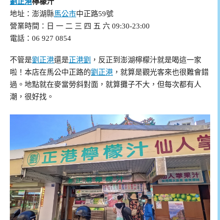
劉正港
檸檬汁
地址：澎湖縣
馬公市
中正路59號
營業時間：日 一 二 三 四 五 六 09:30-23:00
電話：06 927 0854
不管是
劉正港
還是
正港劉
，反正到澎湖檸檬汁就是喝這一家
啦！本店在馬公中正路的
劉正港
，就算是觀光客來也很難會錯
過。地點就在麥當勞斜對面，就算攤子不大，但每次都有人
潮，很好找。