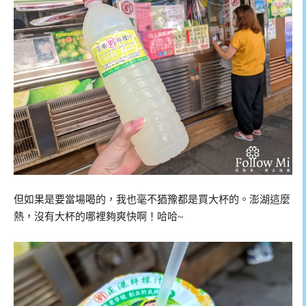
但如果是要當場喝的，我也毫不猶豫都是買大杯的。澎湖這麼
熱，沒有大杯的哪裡夠爽快啊！哈哈~