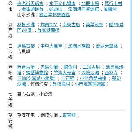
公
央老街天后宮
；
水下文化資產
；
北辰市場
；
篤行十村
市
；
金龜頭砲台
；
蛇頭山
；
澎湖海洋資源館
；
風櫃洞
；
山水沙灘；
觀音亭休憩園區
湖
林投沙灘
；
炸棗DIY
；
南寮古厝
；
菓葉灰窯
；
隘門(愛
西
門)沙灘
；
許家潮間帶
鄉
白
通樑古榕
；
中屯大風車
；
澎湖水族館
；
澎湖天堂路
；
沙
吉貝嶼
鄉
西
西台古堡
；
赤馬沙灘
；
鯨魚洞
；
二崁古厝
；
漁翁島燈
嶼
塔
；
螃蟹博物館
；
竹灣大義宮
；
內垵沙灘
；
西林寺
；
鄉
三仙塔(澎湖小希臘)
；
三石壁
；
小池角雙曲橋
；
夢幻
沙灘
；竹灣海堤；
外垵漁村
；
小門地質探索館
；
七
雙心石滬；小台灣
美
鄉
望
望安花宅 ；網垵沙灘；
東吉嶼
；
安
鄉