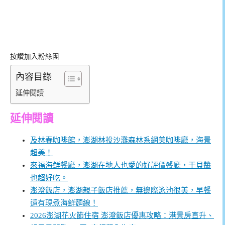
按讚加入粉絲團
內容目錄
延伸閱讀
延伸閱讀
及林春咖啡館，澎湖林投沙灘森林系網美咖啡廳，海景
超美！
來福海鮮餐廳，澎湖在地人也愛的好評價餐廳，干貝醬
也超好吃。
澎澄飯店，澎湖親子飯店推薦，無邊際泳池很美，早餐
還有現煮海鮮麵線！
2026澎湖花火節住宿 澎澄飯店優惠攻略：港景房直升、