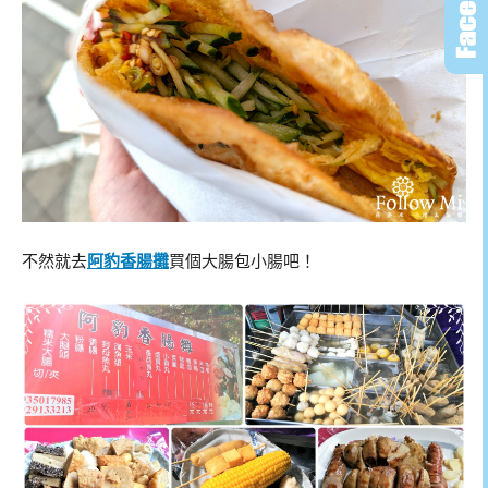
不然就去
阿豹香腸攤
買個大腸包小腸吧！