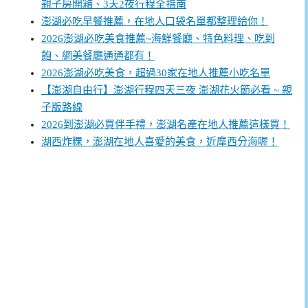
親子房開箱、3天2夜行程全指南
澎湖必吃早餐推薦，在地人口袋名單都整理給你！
2026澎湖必吃美食推薦~海鮮餐廳、特色料理、吃到
飽、網美餐廳通通都有！
2026澎湖必吃美食，超過30家在地人推薦小吃名單
【澎湖自由行】澎湖行程四天三夜 澎湖花火節必看 ~ 親
子版路線
2026到澎湖必買伴手禮，澎湖名產在地人推薦這樣買！
湖西炸粿，澎湖在地人喜愛的美食，近摩西分海喔！