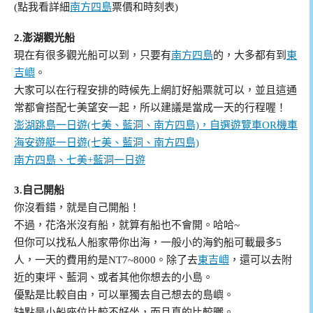
(點我看詳細
南方四島
票價和時刻表)
2.澎湖觀光船
現在有很多觀光船可以到，只要有
南方四島
的，大多都有到
東
吉嶼
。
大家可以在行程安排的時候先上網訂好船票就可以，並且這通
常都會搭配七美望安一起，所以建議是當成一天的行程喔！
澎湖跳島一日遊(七美、藍洞、南方四島)，自選遊覽車OR機車
海安遊艇一日遊(七美、藍洞、南方四島)
南方四島、七美+藍洞一日遊
3.自己開船
你沒看錯，就是自己開船！
不過，花洛米沒有船，就算有船也不會開。哈哈~
但你可以找私人船家帶你出海，一般小的海釣船可載最多5
人，一天的費用約是NT7~8000。除了去
東吉嶼
，還可以去附
近的東坪、藍洞、或者其他你想去的小島。
優點是比較自由，可以單獨去自己想去的島嶼。
缺點是小船座位比較不好坐，而且真的比較曬。