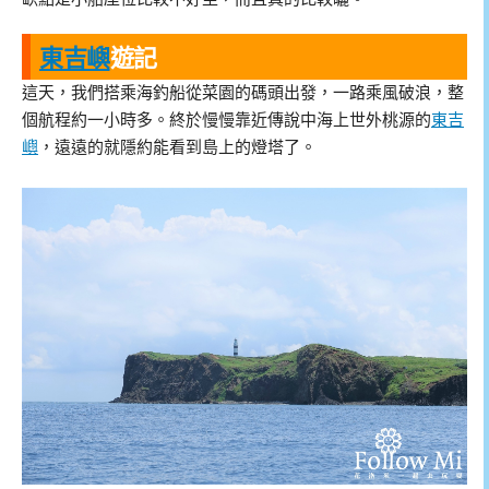
東吉嶼
遊記
這天，我們搭乘海釣船從菜園的碼頭出發，一路乘風破浪，整
個航程約一小時多。終於慢慢靠近傳說中海上世外桃源的
東吉
嶼
，遠遠的就隱約能看到島上的燈塔了。