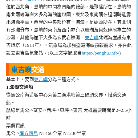
位於西北角。島嶼的中間為凹陷的鞍部，是聚落所在。島嶼的
南北兩端海岸大多為海蝕崖包圍，東北及東南隅在退潮時能露
出海蝕平臺，西岸的中央部位有一海灣，是碼頭所在，其北側
有沙灘分布，島嶼的東南及西南亦有以珊瑚及貝殼碎屑為主的
沙灘，其他海崖下大多為玄武岩礫灘。
東吉嶼
北端海崖設有東
吉燈塔（1911年），氣象局為加強臺灣海峽預報需求，亦在此
設立東吉島氣象站。(以上文字擷取自
https://penghu.info/
)
東吉嶼
交通
基本上，要到
東吉嶼
分為三種方式。
1.澎湖交通船
從馬公南海遊客中心旁第二漁港嶼第三碼頭交界，搭乘交通
船。
航線是馬公->望安->西坪->東坪->東吉 大概需要時間是2~2.5小
時
票價資訊
馬公->
南方四島
NT460全票 NT230半票