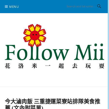
Skip
MENU
to
content
花洛米一起去玩耍
今大滷肉飯 三重捷運菜寮站排隊美食推
薦 (文內附菜單)