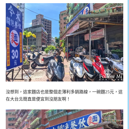
沒想到，這家麵店也是整個走薄利多銷路線，一碗麵25元，這
在大台北簡直是便宜到沒朋友啊！