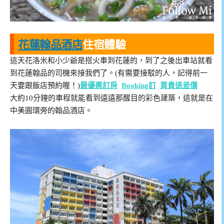
花蓮翰品酒店
住宿體驗
這天花洛米和小少爺是搭火車到花蓮的，到了之後出車站就看
到花蓮翰品的司機來接我們了。(有需要接駁的人，記得前一
天要跟飯店預約喔！)
最優惠訂房
Booking訂
買貴退差價
大約10分鐘的車程就能看到遠遠那醒目的彩色建築，這就是在
中美圓環旁的翰品酒店。