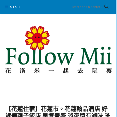
Skip
MENU
to
content
花洛米一起去玩耍
【花蓮住宿】花蓮市。花蓮翰品酒店 好
評價親子飯店 早餐豐盛 消夜還有滷味 泳