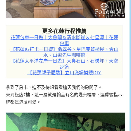
更多花蓮行程推薦
花蓮包車一日遊｜太魯閣＆清水斷崖＆七星潭｜花蓮
包車
【花蓮IG打卡一日遊】翡翠谷、星巴克貨櫃屋、雲山
水、山姆先生咖啡館
【花蓮太平洋左岸一日遊】大鼻石山、石梯坪、天空
步道
【花蓮親子體驗】立川漁場摸蜆DIY
拿到了房卡，迫不及待想看看這天我們的房間了。
來到飯店7樓，這一層就是翰品有名的幾米樓層，連房號指示
牌都是這麼可愛。