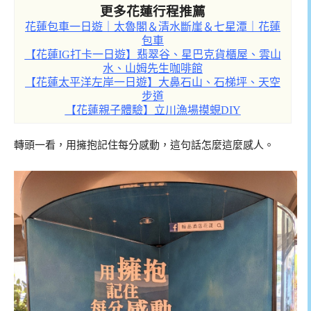
更多花蓮行程推薦
花蓮包車一日遊｜太魯閣＆清水斷崖＆七星潭｜花蓮
包車
【花蓮IG打卡一日遊】翡翠谷、星巴克貨櫃屋、雲山
水、山姆先生咖啡館
【花蓮太平洋左岸一日遊】大鼻石山、石梯坪、天空
步道
【花蓮親子體驗】立川漁場摸蜆DIY
轉頭一看，用擁抱記住每分感動，這句話怎麼這麼感人。