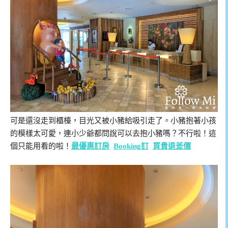
可是還沒走到櫃檯，目光又被小豬給吸引走了。小豬抱著小孩
的模樣太可愛，連小少爺都問說可以去抱小豬嗎？不行啦！這
個只能用看的啦！
最優惠訂房
Booking訂
買貴退差價