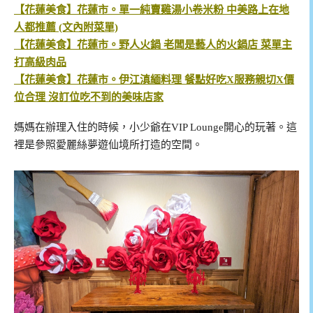
【花蓮美食】花蓮市。單一純賣雞湯小卷米粉 中美路上在地
人都推薦 (文內附菜單)
【花蓮美食】花蓮市。野人火鍋 老闆是藝人的火鍋店 菜單主
打高級肉品
【花蓮美食】花蓮市。伊江滇緬料理 餐點好吃X服務親切X價
位合理 沒訂位吃不到的美味店家
媽媽在辦理入住的時候，小少爺在VIP Lounge開心的玩著。這
裡是參照愛麗絲夢遊仙境所打造的空間。