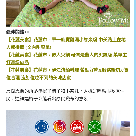
延伸閱讀>>
【花蓮美食】花蓮市。單一純賣雞湯小卷米粉 中美路上在地
人都推薦 (文內附菜單)
【花蓮美食】花蓮市。野人火鍋 老闆是藝人的火鍋店 菜單主
打高級肉品
【花蓮美食】花蓮市。伊江滇緬料理 餐點好吃X服務親切X價
位合理 沒訂位吃不到的美味店家
房間靠窗的角落還擺了椅子和小茶几，大概是呼應很多原住
民，這裡連椅子都能看出原民織布的意象。