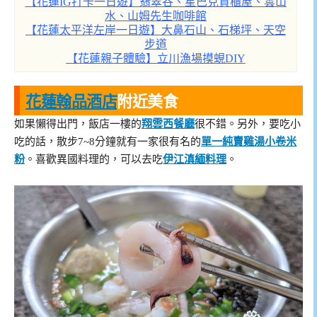
【花蓮IG打卡一日遊】翡翠谷、星巴克貨櫃屋、雲山
水、山姆先生咖啡館
【花蓮太平洋左岸一日遊】大鼻石山、石梯坪、天空
步道
【花蓮親子體驗】立川漁場摸蜆DIY
花蓮翰品酒店
附近美食
如果懶得出門，飯店一樓的
翔雲西餐廳
很不錯。另外，要吃小
吃的話，散步7~8分鐘就有一家很有名的
單一純賣雞湯小卷米
粉
。喜歡異國料理的，可以去吃
伊江滇緬料理
。