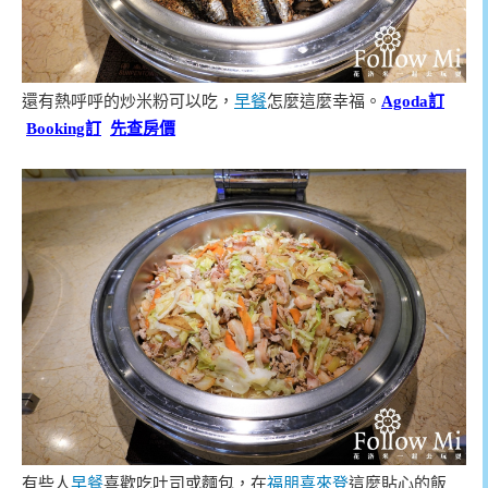
還有熱呼呼的炒米粉可以吃，
早餐
怎麼這麼幸福。
Agoda訂
Booking訂
先查房價
有些人
早餐
喜歡吃吐司或麵包，在
福朋喜來登
這麼貼心的飯