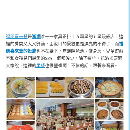
福朋喜來登
是
澎湖
唯一一家真正掛上五顆星的五星級飯店，這
裡的房間又大又舒適，面港口的景觀更是漂亮的不得了。而
福
朋喜來登的設施
也不在話下，無邊際泳池、健身房、兒童遊戲
室和女孩兒們最愛的SPA一個都沒少。除了這些，花洛米要跟
大家說，這裡的
早餐
也很豐盛啊！不信的話，跟著來看看~