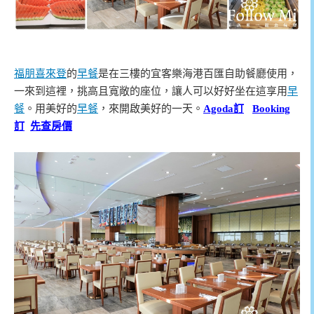
福朋喜來登
的
早餐
是在三樓的宜客樂海港百匯自助餐廳使用，
一來到這裡，挑高且寬敞的座位，讓人可以好好坐在這享用
早
餐
。用美好的
早餐
，來開啟美好的一天。
Agoda訂
Booking
訂
先查房價