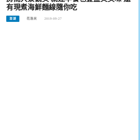
有現煮海鮮麵線隨你吃
澎湖
花洛米
2019-09-27