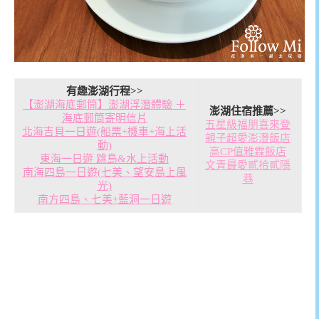
有趣澎湖行程>>
【澎湖海底郵筒】澎湖浮潛體驗 ＋
澎湖住宿推薦>>
海底郵筒寄明信片
五星級福朋喜來登
北海吉貝一日遊(船票+機車+海上活
親子超愛澎澄飯店
動)
高CP值雅霖飯店
東海一日遊 跳島&水上活動
文青最愛貳拾貳隱
南海四島一日遊(七美、望安島上風
巷
光)
南方四島、七美+藍洞一日遊