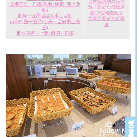
五星級福朋喜來登
北海吉貝一日遊(船票+機車+海上活
親子超愛澎澄飯店
動)
高CP值雅霖飯店
東海一日遊 跳島&水上活動
文青最愛貳拾貳隱
南海四島一日遊(七美、望安島上風
巷
光)
南方四島、七美+藍洞一日遊