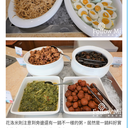
花洛米則注意到旁邊還有一鍋不一樣的粥，居然是一鍋料好實