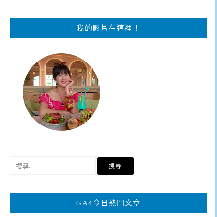
我的影片在這裡！
搜
尋
關
鍵
GA4今日熱門文章
字: