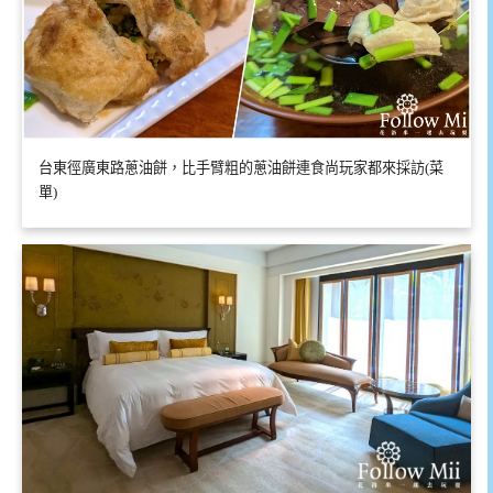
台東徑廣東路蔥油餅，比手臂粗的蔥油餅連食尚玩家都來採訪(菜
單)