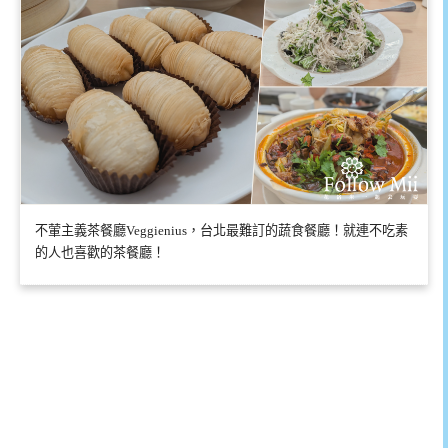
不葷主義茶餐廳Veggienius，台北最難訂的蔬食餐廳！就連不吃素
的人也喜歡的茶餐廳！