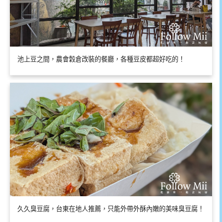
池上豆之間，農會穀倉改裝的餐廳，各種豆皮都超好吃的！
久久臭豆腐，台東在地人推薦，只能外帶外酥內嫩的美味臭豆腐！