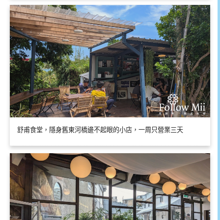
舒甫食堂，隱身舊東河橋邊不起眼的小店，一周只營業三天