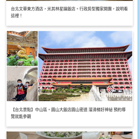
台北文華東方酒店，米其林星鑰飯店。行政房型獨家開團，說明看
這裡！
【台北景點】中山區。圓山大飯店圓山密道 溜滑梯好神祕 預約導
覽就能參觀