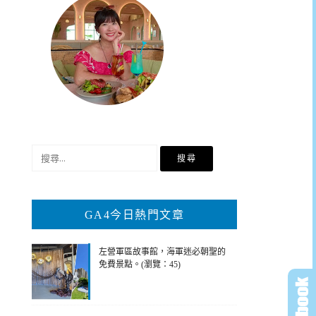
搜
尋
關
鍵
GA4今日熱門文章
字:
左營軍區故事館，海軍迷必朝聖的
免費景點。(瀏覽：45)