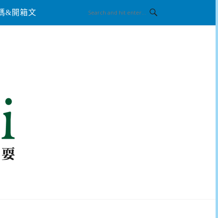
碼&開箱文