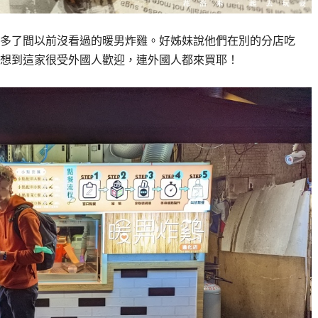
多了間以前沒看過的暖男炸雞。好姊妹說他們在別的分店吃
想到這家很受外國人歡迎，連外國人都來買耶！