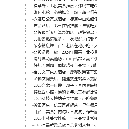
桂華軒，北投美食推薦，烤鴨三吃CP值超高，而且停
湘民小館，必點旗魚米粉，超平價美味的餐廳
六福居公寓式酒店，捷運中山站超便利可以停車的住
君品酒店，北車住宿推薦，早餐吃到12點，還有台北
北投最新五星溫泉酒店！超狂優惠，第三、四人真的
北投景點這麼多，一次把好玩的都整理給你喔！
柴寮鯊魚煙，百年老店在地小吃，大龍峒市場必吃美
北投晶泉丰旅，2024年開幕，北投最新五星溫泉飯店
螺絲瑪莉義麵坊，中山站超人氣平價義大利麵，點餐
好記刀削麵，南機場夜市美食，刀削麵、炒餅、小菜都推
台北文華東方酒店，屢獲殊榮奢華酒店！
企鵝文肉羹店，捷運雙連站超人氣店家，30多年老店
2025台北一日遊，親子、室內景點通通有，搭捷運就
醉楓園小館，連續多年米其林必比登推介。必點菜單
2025科技大樓站美食推薦，小吃餐廳都有
瀚寓酒店，信義區新飯店，早午餐用餐空間美，買一
【台北美食】南港區。皮皮手作千層蛋糕 後山埤站宅配高
2025士林美食推薦！士林美食非常多，搭捷運到士
2025年最新景美夜市美食懶人包，小吃、餐廳都有