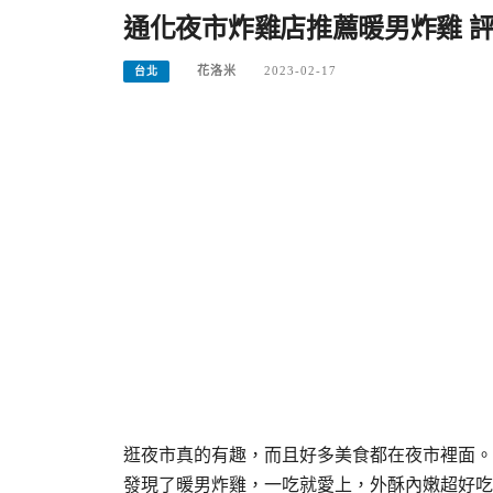
通化夜市炸雞店推薦暖男炸雞 評
花洛米
2023-02-17
台北
逛夜市真的有趣，而且好多美食都在夜市裡面。
發現了暖男炸雞，一吃就愛上，外酥內嫩超好吃。今