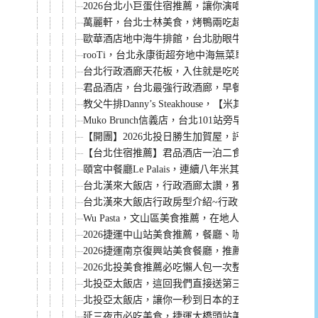
2026台北小巨蛋住宿推薦，讓你演唱會結束輕鬆回飯
萬麗軒，台北士林美食，烤鴨兩吃超推薦！
歐華酒店地中海牛排館，台北肋眼牛排天花板，老饕
rooTi，台北永康街超夯地中海無菜單料理餐廳，健
台北行政酒廊天花板，入住就是吃吃喝喝到退房~ 推
君品酒店，台北最強行政酒廊，早餐無限次吃到12點
教父牛排Danny’s Steakhouse，【米其林一
Muko Brunch信義店，台北101站旁早午餐，餐點評
【開團】2026北投日勝生加賀屋，評價超高，住宿、
【台北住宿推薦】君品酒店一泊二食：保證訂位米其
頤宮中餐廳Le Palais，連續八年米其林三星餐廳
台北漢來大飯店，行政酒廊太讚，獨家優惠專案太狂！
台北漢來大飯店行政房型介紹~行政酒廊貴賓軒太讚
Wu Pasta，文山區美食推薦，在地人都愛這一家。
2026捷運中山站美食推薦，餐廳、咖啡廳、小吃懶人
2026捷運南京復興站美食餐廳，推薦必吃懶人包
2026北投美食推薦必吃懶人包一次整理給你
北投亞太飯店，這回我們直接送第三人免費入住含早
北投亞太飯店，讓你一秒到日本的五星溫泉飯店！
延三夜市必吃美食，捷運大橋頭站美食懶人包