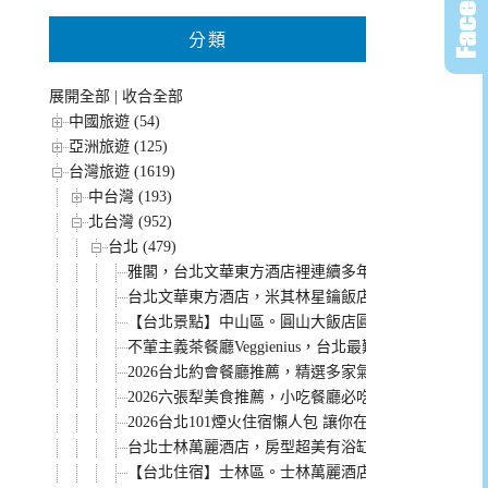
分類
展開全部
|
收合全部
中國旅遊 (54)
亞洲旅遊 (125)
台灣旅遊 (1619)
中台灣 (193)
北台灣 (952)
台北 (479)
雅閣，台北文華東方酒店裡連續多年米其林一星餐廳
台北文華東方酒店，米其林星鑰飯店。行政房型獨家
【台北景點】中山區。圓山大飯店圓山密道 溜滑梯好
不葷主義茶餐廳Veggienius，台北最難訂的蔬食餐
2026台北約會餐廳推薦，精選多家氣氛浪漫餐點好
2026六張犁美食推薦，小吃餐廳必吃美食整理給你！
2026台北101煙火住宿懶人包 讓你在飯店欣賞跨年煙
台北士林萬麗酒店，房型超美有浴缸。還有無邊際山景泳
【台北住宿】士林區。士林萬麗酒店Renaissance Taipei