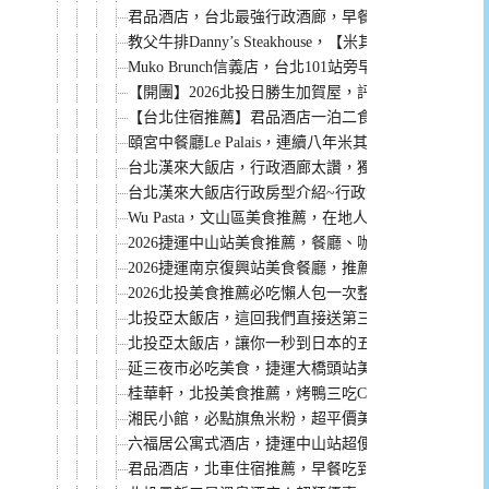
君品酒店，台北最強行政酒廊，早餐無限次吃到12點
教父牛排Danny’s Steakhouse，【米其林一
Muko Brunch信義店，台北101站旁早午餐，餐點評
【開團】2026北投日勝生加賀屋，評價超高，住宿、
【台北住宿推薦】君品酒店一泊二食：保證訂位米其
頤宮中餐廳Le Palais，連續八年米其林三星餐廳
台北漢來大飯店，行政酒廊太讚，獨家優惠專案太狂！
台北漢來大飯店行政房型介紹~行政酒廊貴賓軒太讚
Wu Pasta，文山區美食推薦，在地人都愛這一家。
2026捷運中山站美食推薦，餐廳、咖啡廳、小吃懶人
2026捷運南京復興站美食餐廳，推薦必吃懶人包
2026北投美食推薦必吃懶人包一次整理給你
北投亞太飯店，這回我們直接送第三人免費入住含早
北投亞太飯店，讓你一秒到日本的五星溫泉飯店！
延三夜市必吃美食，捷運大橋頭站美食懶人包
桂華軒，北投美食推薦，烤鴨三吃CP值超高，而且停
湘民小館，必點旗魚米粉，超平價美味的餐廳
六福居公寓式酒店，捷運中山站超便利可以停車的住
君品酒店，北車住宿推薦，早餐吃到12點，還有台北