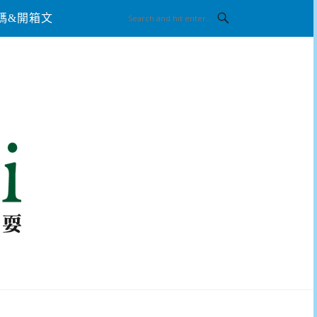
碼&開箱文