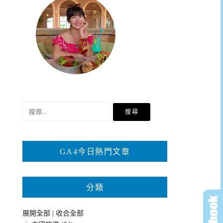
搜
尋
關
鍵
GA4今日熱門文章
字:
分類
展開全部
|
收合全部