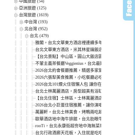
中國旅遊 (54)
亞洲旅遊 (125)
台灣旅遊 (1619)
中台灣 (193)
北台灣 (952)
台北 (479)
雅閣，台北文華東方酒店裡連續多年米其林一星餐廳
台北文華東方酒店，米其林星鑰飯店。行政房型獨家
【台北景點】中山區。圓山大飯店圓山密道 溜滑梯好
不葷主義茶餐廳Veggienius，台北最難訂的蔬食餐
2026台北約會餐廳推薦，精選多家氣氛浪漫餐點好
2026六張犁美食推薦，小吃餐廳必吃美食整理給你！
2026台北101煙火住宿懶人包 讓你在飯店欣賞跨年煙
台北士林萬麗酒店，房型超美有浴缸。還有無邊際山景泳
【台北住宿】士林區。士林萬麗酒店Renaissance Taipei
2026台北小巨蛋住宿推薦，讓你演唱會結束輕鬆回飯
萬麗軒，台北士林美食，烤鴨兩吃超推薦！
歐華酒店地中海牛排館，台北肋眼牛排天花板，老饕
rooTi，台北永康街超夯地中海無菜單料理餐廳，健
台北行政酒廊天花板，入住就是吃吃喝喝到退房~ 推