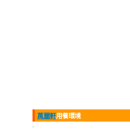
萬麗軒
用餐環境
.