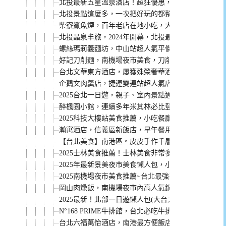
北投最新五星溫泉酒店！超狂優惠，第三、四人真的
北投景點這麼多，一次把好玩的都整理給你喔！
柴寮鯊魚煙，百年老店在地小吃，大龍峒市場必吃美
北投晶泉丰旅，2024年開幕，北投最新五星溫泉飯店
螺絲瑪莉義麵坊，中山站超人氣平價義大利麵，點餐
好記刀削麵，南機場夜市美食，刀削麵、炒餅、小菜都推
台北文華東方酒店，屢獲殊榮奢華酒店！
企鵝文肉羹店，捷運雙連站超人氣店家，30多年老店
2025台北一日遊，親子、室內景點通通有，搭捷運就
醉楓園小館，連續多年米其林必比登推介。必點菜單
2025科技大樓站美食推薦，小吃餐廳都有
瀚寓酒店，信義區新飯店，早午餐用餐空間美，買一
【台北美食】南港區。皮皮手作千層蛋糕 後山埤站宅配高
2025士林美食推薦！士林美食非常多，搭捷運到士
2025年最新景美夜市美食懶人包，小吃、餐廳都有
2025南機場夜市美食推薦~台北最強夜市，得吃好幾
岡山肉燥飯，南機場夜市內高人氣銅板美食，只有白天
2025最新！北部一日遊懶人包(大台北、桃園、新竹、
N°168 PRIME牛排館，台北必吃牛排之一，捷運忠
台北六福萬怡酒店，南港最方便飯店。捷運高鐵就能