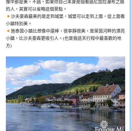
像中那麼美。不過，如果你自己本身是個看過尼加拉瀑布之類
的人，其實可以省略這個景點。
沙夫豪森最美的是走到城堡，城堡可以走到上面，從上面看
小鎮特別美。
施泰茵小鎮比想像中還棒，很寧靜很美，是萊茵河畔的漂亮
小鎮，比沙夫豪森更吸引人。(也是我這天行程中最喜歡的地
方)