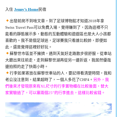
入住
Jenny’s Home
民宿
出發前爬不到啥文章，到了足球博物館才知道2018年拿
Swiss Travel Pass可以免費入場，覺得賺到了，因為這裡不只
能看的靜態展示多，動態的互動體驗和遊戲區也是大人小孩都
喜歡的。我不是個足球迷，足球賽我只看誰比較帥，即便如
此，還是覺得這裡好好玩。
蘇黎世市區並不擁擠，遇到天氣好走路散步很舒服，從車站
大廳出來往前走，走到蘇黎世湖再從另一邊折返，我居然優哉
邊拍照的走了快兩小時。
行李如果寄放在蘇黎世車站的人，要記得看清楚時間，我和
老公沒注意到，結果超時了，ㄧ個人多花了CHF4。
另外，我
們後來才發現原來有XL尺寸的行李置物櫃在比較後面，替大
家實驗過了，可以塞兩個25”的行李進去，這樣比較省錢。