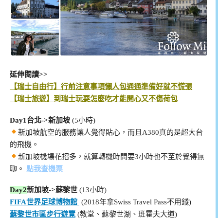
延伸閱讀>>
【瑞士自由行】行前注意事項懶人
包
通通準備好就不慌張
【瑞士旅遊】到瑞士玩耍怎麼吃才能開心又不傷荷包
Day1
台北->新加坡
(5小時)
新加坡航空的服務讓人覺得貼心，而且A380真的是超大台
的飛機。
新加坡機場花招多，就算轉機時間要3小時也不至於覺得無
聊。
點我查機票
Day2
新加坡->蘇黎世
(13小時)
FIFA世界足球博物館
(2018年拿Swiss Travel Pass不用錢)
蘇黎世市區步行遊覽
(教堂、蘇黎世湖、班霍夫大道)