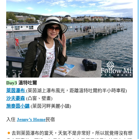
Day3
溫特吐爾
萊茵瀑布
(萊茵湖上瀑布風光，距離溫特吐爾約半小時車程)
沙夫豪森
(凸窗、壁畫)
施泰茵小鎮
(萊茵河畔美麗小鎮)
入住
Jenny’s Home
民宿
去到萊茵瀑布的當天，天氣不是非常好，所以就覺得沒有想