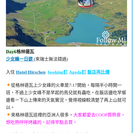
Day6
格林德瓦
少女峰一日遊
(來瑞士無法錯過)
入住
Hotel Hirschen
booking訂
Agoda訂
飯店再比價
從格林德瓦上少女峰的火車是7:17開始，每隔半小時開一
班，不過上少女峰不是早起的鳥兒就有蟲吃。在飯店邊吃早餐
邊看ㄧ下山上傳來的天氣實況，覺得視線較清楚了再上山就可
以。
來格林德瓦這裡的亞洲人很多，
大家都愛去COOP買熱食，
想吃熱呼呼烤雞的，記得早點去買。