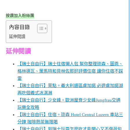
按讚加入粉絲團
內容目錄
延伸閱讀
延伸閱讀
【瑞士自由行】瑞士住宿懶人包 幫你整理琉森、圖恩、
格林德瓦、策馬特和貝林佐那好評價住宿 讓你住宿不踩
雷
【瑞士自由行】景點。義大利語區盧加諾 必遊盧加諾湖
再吃個義式冰淇淋
【瑞士自由行】少女峰。歐洲屋脊少女峰Jungfrau交通
玩樂全攻略
【瑞士自由行】住宿。琉森 Hotel Central Luzern 車站三
分鐘 咖啡熱茶無限喝
【瑞士自由行】到瑞士玩耍怎麼吃才能開心又不傷荷包