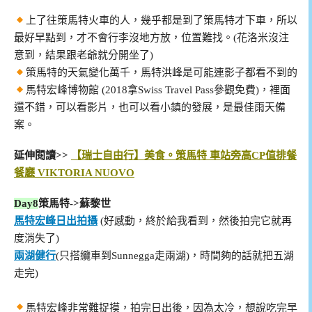
上了往策馬特火車的人，幾乎都是到了策馬特才下車，所以
最好早點到，才不會行李沒地方放，位置難找。(花洛米沒注
意到，結果跟老爺就分開坐了)
策馬特的天氣變化萬千，馬特洪峰是可能連影子都看不到的
馬特宏峰博物館 (2018拿Swiss Travel Pass參觀免費)，裡面
還不錯，可以看影片，也可以看小鎮的發展，是最佳雨天備
案。
延伸閱讀>>
【瑞士自由行】美食。策馬特 車站旁高CP值排餐
餐廳 VIKTORIA NUOVO
Day8
策馬特->蘇黎世
馬特宏峰日出拍攝
(好感動，終於給我看到，然後拍完它就再
度消失了)
兩湖健行
(只搭纜車到Sunnegga走兩湖)，時間夠的話就把五湖
走完)
馬特宏峰非常難捉摸，拍完日出後，因為太冷，想說吃完早