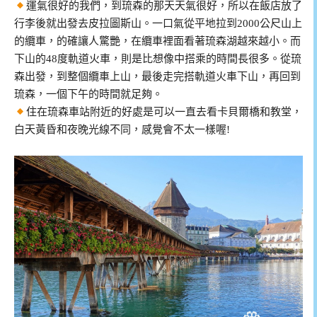
運氣很好的我們，到琉森的那天天氣很好，所以在飯店放了
行李後就出發去皮拉圖斯山。一口氣從平地拉到2000公尺山上
的纜車，的確讓人驚艷，在纜車裡面看著琉森湖越來越小。而
下山的48度軌道火車，則是比想像中搭乘的時間長很多。從琉
森出發，到整個纜車上山，最後走完搭軌道火車下山，再回到
琉森，一個下午的時間就足夠。
住在琉森車站附近的好處是可以一直去看卡貝爾橋和教堂，
白天黃昏和夜晚光線不同，感覺會不太一樣喔!