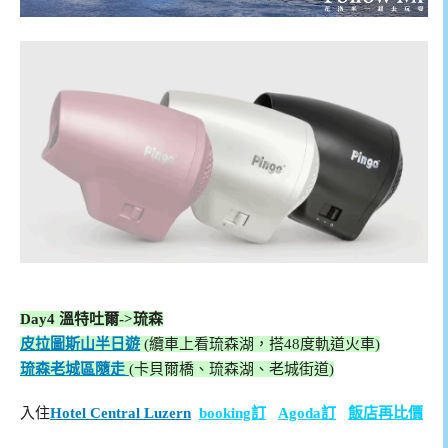
Day4
溫特吐爾->琉森
皮拉圖斯山半日遊
(纜車上看琉森湖，搭48度軌道火車)
琉森老城區隨走
(卡貝爾橋、琉森湖、老城街道)
入住
Hotel Central Luzern
booking訂
Agoda訂
飯店再比價