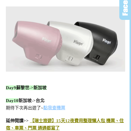
Day9
蘇黎世->新加坡
Day10
新加坡->台北
期待下次再出遊了~
點我查機票
延伸閱讀>>
【瑞士旅遊】15天12夜費用整理懶人包 機票、住
宿、車票、門票 通通都寫了