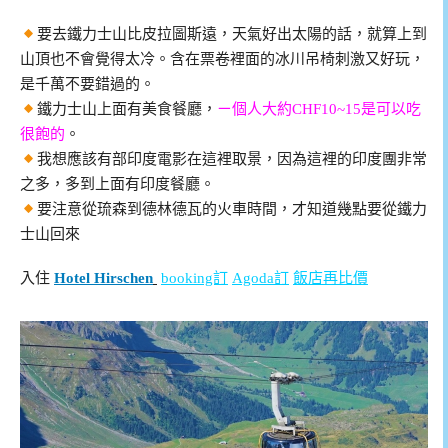
要去鐵力士山比皮拉圖斯遠，天氣好出太陽的話，就算上到
山頂也不會覺得太冷。含在票卷裡面的冰川吊椅刺激又好玩，
是千萬不要錯過的。
鐵力士山上面有美食餐廳，
ㄧ個人大約CHF10~15是可以吃
很飽的
。
我想應該有部印度電影在這裡取景，因為這裡的印度團非常
之多，多到上面有印度餐廳。
要注意從琉森到德林德瓦的火車時間，才知道幾點要從鐵力
士山回來
入住
Hotel Hirschen
booking訂
Agoda訂
飯店再比價