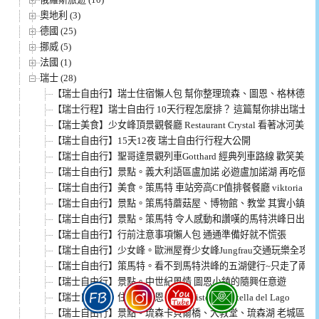
奧地利 (3)
德國 (25)
挪威 (5)
法國 (1)
瑞士 (28)
【瑞士自由行】瑞士住宿懶人包 幫你整理琉森、圖恩、格林德瓦
【瑞士行程】瑞士自由行 10天行程怎麼排？ 這篇幫你排出瑞士必
【瑞士美食】少女峰頂景觀餐廳 Restaurant Crystal 看著冰河美
【瑞士自由行】15天12夜 瑞士自由行行程大公開
【瑞士自由行】聖哥達景觀列車Gotthard 經典列車路線 歡笑美景
【瑞士自由行】景點。義大利語區盧加諾 必遊盧加諾湖 再吃個義
【瑞士自由行】美食。策馬特 車站旁高CP值排餐餐廳 viktoria nuo
【瑞士自由行】景點。策馬特蘑菇屋、博物館、教堂 其實小鎮滿
【瑞士自由行】景點。策馬特 令人感動和讚嘆的馬特洪峰日出
【瑞士自由行】行前注意事項懶人包 通通準備好就不慌張
【瑞士自由行】少女峰。歐洲屋脊少女峰Jungfrau交通玩樂全攻略
【瑞士自由行】策馬特。看不到馬特洪峰的五湖健行~只走了兩湖
【瑞士自由行】景點。中世紀風情 圖恩小鎮的隨興任意遊
【瑞士自由行】住宿。圖恩 Hotel Ristorante Stella del Lago
【瑞士自由行】景點。琉森卡貝爾橋、大教堂、琉森湖 老城區很