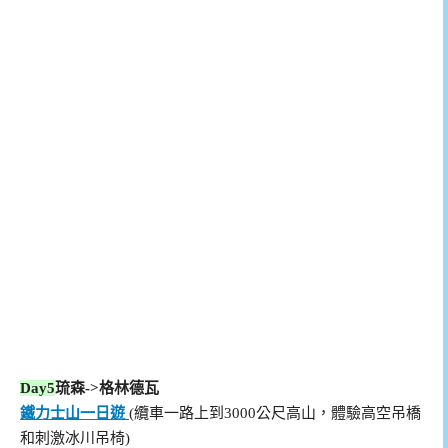
Day5
琉森->格林德瓦
鐵力士山一日遊
(纜車一路上到3000公尺高山，體驗高空吊橋
和刺激冰川吊椅)