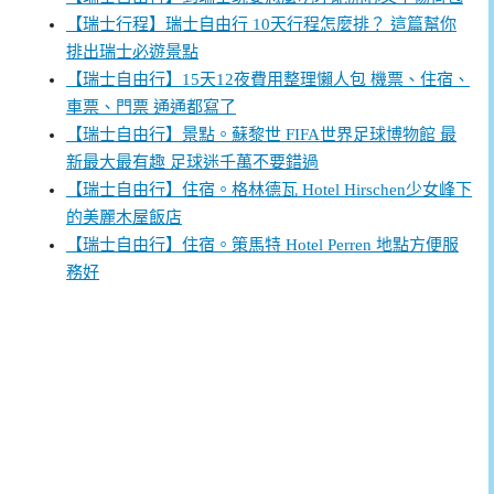
【瑞士行程】瑞士自由行 10天行程怎麼排？ 這篇幫你
排出瑞士必遊景點
【瑞士自由行】15天12夜費用整理懶人包 機票、住宿、
車票、門票 通通都寫了
【瑞士自由行】景點。蘇黎世 FIFA世界足球博物館 最
新最大最有趣 足球迷千萬不要錯過
【瑞士自由行】住宿。格林德瓦 Hotel Hirschen少女峰下
的美麗木屋飯店
【瑞士自由行】住宿。策馬特 Hotel Perren 地點方便服
務好