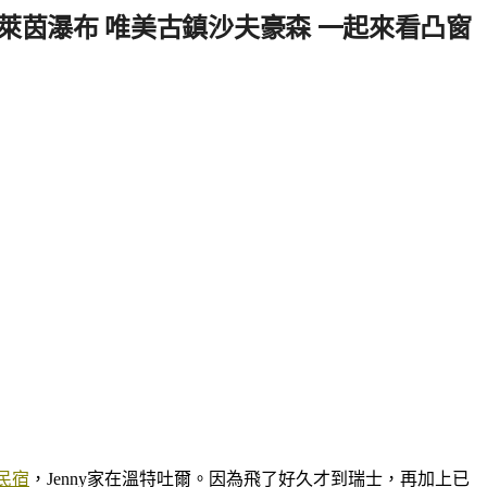
萊茵瀑布 唯美古鎮沙夫豪森 一起來看凸窗
的民宿
，Jenny家在溫特吐爾。因為飛了好久才到瑞士，再加上已