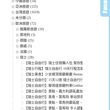
中國旅遊 (54)
亞洲旅遊 (125)
台灣旅遊 (1619)
未分類 (2)
歐洲旅遊 (72)
俄羅斯旅遊 (10)
奧地利 (3)
德國 (25)
挪威 (5)
法國 (1)
瑞士 (28)
【瑞士自由行】瑞士住宿懶人包 幫你整理琉森、圖恩、
【瑞士行程】瑞士自由行 10天行程怎麼排？ 這篇幫你
【瑞士美食】少女峰頂景觀餐廳 Restaurant Crystal 
【瑞士自由行】15天12夜 瑞士自由行行程大公開
【瑞士自由行】聖哥達景觀列車Gotthard 經典列車路線
【瑞士自由行】景點。義大利語區盧加諾 必遊盧加諾湖 
【瑞士自由行】美食。策馬特 車站旁高CP值排餐餐廳 viktori
【瑞士自由行】景點。策馬特蘑菇屋、博物館、教堂 其
【瑞士自由行】景點。策馬特 令人感動和讚嘆的馬特洪