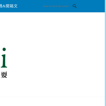
碼&開箱文