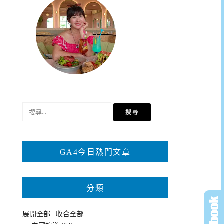
搜
尋
關
鍵
GA4今日熱門文章
字:
分類
展開全部
|
收合全部