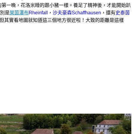
後的第一晚，花洛米睡的跟小豬一樣。養足了精神後，才能開始趴
別是
萊茵瀑布
Rheinfall
，
沙
夫豪森Schaffhausen
，還有
史泰茵
但其實看地圖就知道這三個地方很近啦！大致的距離是這樣