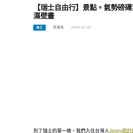
【瑞士自由行】景點。氣勢磅礡
濕壁畫
花洛米
2018-10-26
瑞士
到了瑞士的第一晚，我們入住台灣人
Jenny開