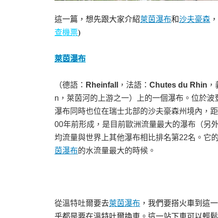
這一篇，想先跟大家介紹
萊茵瀑布
和
沙夫豪森
，
查機票
)
萊茵瀑布
（
德語
：
Rheinfall
，
法語
：
Chutes du Rhin
，
n，
萊茵河
的上游之一）上的一個
瀑布
。位於
波
瀑布同時也位在
瑞士
北部的
沙夫豪森州
境內，距
00年前形成，是目前
歐洲
流量最大的瀑布（另
均流量與世界上其他瀑布相比排名第22名。它的
茵瀑布
的水流量最大的時候。
從溫特吐爾
要去
萊茵瀑布
，我們要搭火車到這一
乎都是要在溫特吐爾換車。這一站下車可以輕鬆