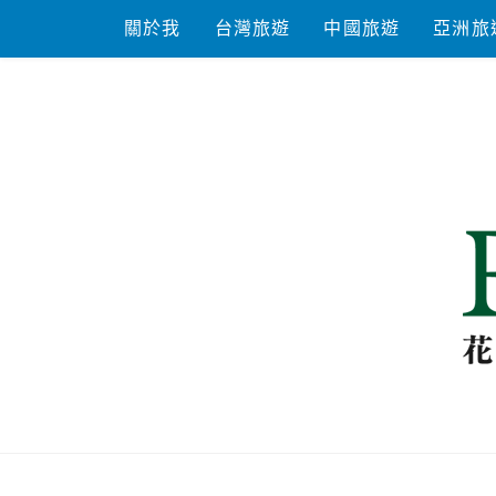
Skip
關於我
台灣旅遊
中國旅遊
亞洲旅
to
content
花洛米一起