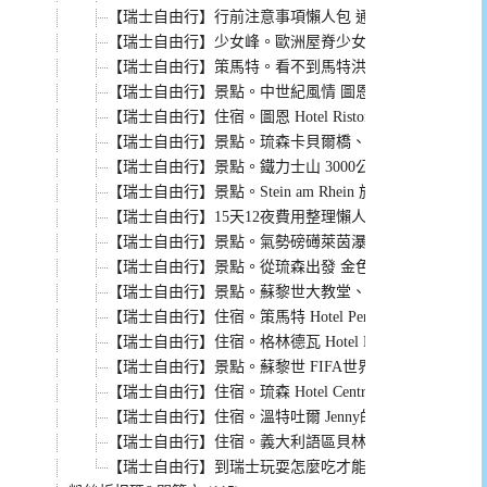
【瑞士自由行】行前注意事項懶人包 通通準備好就不慌
【瑞士自由行】少女峰。歐洲屋脊少女峰Jungfrau交通
【瑞士自由行】策馬特。看不到馬特洪峰的五湖健行~只
【瑞士自由行】景點。中世紀風情 圖恩小鎮的隨興任意
【瑞士自由行】住宿。圖恩 Hotel Ristorante Stella del Lag
【瑞士自由行】景點。琉森卡貝爾橋、大教堂、琉森湖 
【瑞士自由行】景點。鐵力士山 3000公尺高空體驗飆速
【瑞士自由行】景點。Stein am Rhein 施泰因 萊茵
【瑞士自由行】15天12夜費用整理懶人包 機票、住宿、
【瑞士自由行】景點。氣勢磅礡萊茵瀑布 唯美古鎮沙夫
【瑞士自由行】景點。從琉森出發 金色環遊 探訪龍的巢
【瑞士自由行】景點。蘇黎世大教堂、林登霍夫山丘、蘇
【瑞士自由行】住宿。策馬特 Hotel Perren 地點方便服
【瑞士自由行】住宿。格林德瓦 Hotel Hirschen少女
【瑞士自由行】景點。蘇黎世 FIFA世界足球博物館 最
【瑞士自由行】住宿。琉森 Hotel Central Luzern 車
【瑞士自由行】住宿。溫特吐爾 Jenny的家溫馨混血家庭
【瑞士自由行】住宿。義大利語區貝林佐那 Ricky的家
【瑞士自由行】到瑞士玩耍怎麼吃才能開心又不傷荷包