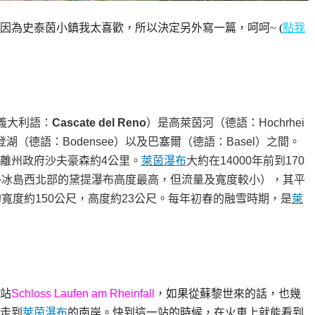
因為史泰茵小鎮我太喜歡，所以決定另外寫一篇，呵呵~
(
點我
義大利語
：
Cascate del Reno
）是
高萊茵河
（德語：Hochrhei
登湖
（德語：Bodensee）以及
巴塞爾
（德語：Basel）之間。
離州政府
沙夫豪森
約4公里。
萊茵瀑布
大約在14000年前到170
外
冰島
西北部的
黛提瀑布
高度最高，但流量及寬度較小），其平
寬度約150公尺，高度約23公尺。每年初春的融雪時期，是
萊
站
Schloss Laufen am Rheinfall
，如果從蘇黎世來的話，也幾
走到
萊茵瀑布
的南岸。快到這一站的時候，在火車上就能看到