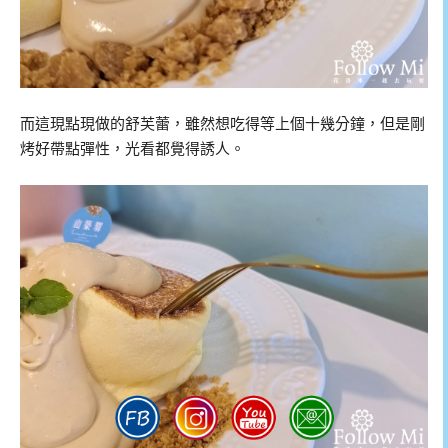
而這現點現做的舒芙蕾，雖然想吃得等上個十幾分鐘，但是剛
烤好帶點彈性，光看都覺得誘人。