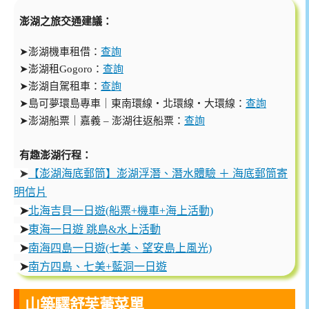
澎湖之旅交通建議：
➤澎湖機車租借：
查詢
➤澎湖租Gogoro：
查詢
➤澎湖自駕租車：
查詢
➤島可夢環島專車｜東南環線・北環線・大環線：
查詢
➤澎湖船票｜嘉義 – 澎湖往返船票：
查詢
有趣澎湖行程：
【澎湖海底郵筒】澎湖浮潛、潛水體驗 ＋ 海底郵筒寄
➤
明信片
➤
北海吉貝一日遊(船票+機車+海上活動)
➤
東海一日遊
跳島&水上活動
➤
南海四島一日遊(七美、望安島上風光)
➤
南方四島、七美+藍洞一日遊
山築驛舒芙蕾菜單