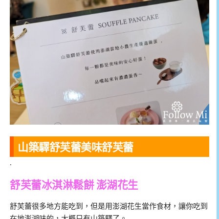
山築驛舒芙蕾美味舒芙蕾
.
舒芙蕾冰淇淋鬆餅 澎湖花生
舒芙蕾很多地方能吃到，但是用澎湖花生當作食材，讓你吃到
在地澎湖味的，大概只有山築驛了。