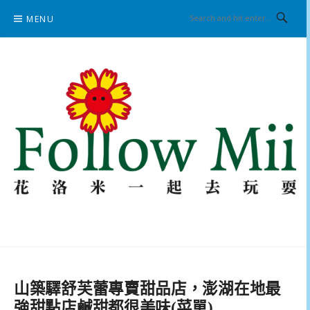
Skip
MENU
to
content
花洛米一起去玩耍
山築驛舒芙蕾專賣甜品店，澎湖在地最
強甜點店鹹甜都很美味(菜單)