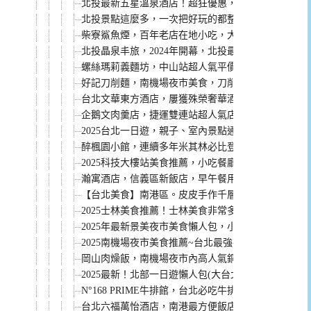
北投最新五星溫泉酒店！超狂優惠，第三、四人真的
北投景點這麼多，一次把好玩的都整理給你喔！
柴寮鯊魚煙，百年老店在地小吃，大龍峒市場必吃美
北投晶泉丰旅，2024年開幕，北投最新五星溫泉飯店
螺絲瑪莉義麵坊，中山站超人氣平價義大利麵，點餐
好記刀削麵，南機場夜市美食，刀削麵、炒餅、小菜都推
台北文華東方酒店，屢獲殊榮奢華酒店！
企鵝文肉羹店，捷運雙連站超人氣店家，30多年老店
2025台北一日遊，親子、室內景點通通有，搭捷運就
醉楓園小館，連續多年米其林必比登推介。必點菜單
2025科技大樓站美食推薦，小吃餐廳都有
瀚寓酒店，信義區新飯店，早午餐用餐空間美，買一
【台北美食】南港區。皮皮手作千層蛋糕 後山埤站宅配高
2025士林美食推薦！士林美食非常多，搭捷運到士
2025年最新景美夜市美食懶人包，小吃、餐廳都有
2025南機場夜市美食推薦~台北最強夜市，得吃好幾
岡山肉燥飯，南機場夜市內高人氣銅板美食，只有白天
2025最新！北部一日遊懶人包(大台北、桃園、新竹、
N°168 PRIME牛排館，台北必吃牛排之一，捷運忠
台北六福萬怡酒店，南港最方便飯店。捷運高鐵就能