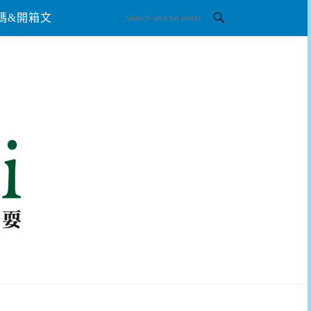
碼&開箱文