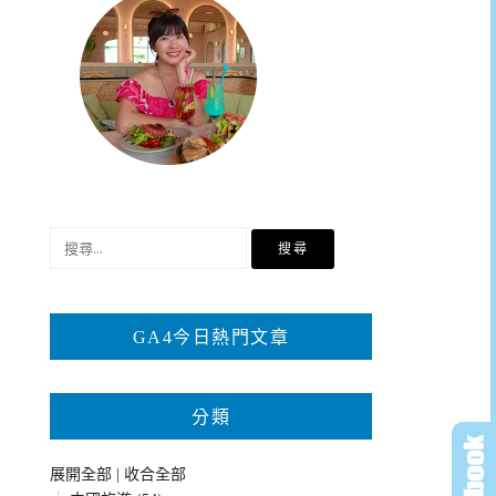
搜
尋
關
鍵
GA4今日熱門文章
字:
分類
展開全部
|
收合全部