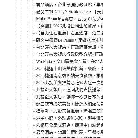
君品酒店，台北最強行政酒廊，早餐無限次吃到12點
教父牛排Danny’s Steakhouse，【米其林一
Muko Brunch信義店，台北101站旁早午餐，餐點評
【開團】2026北投日勝生加賀屋，評價超高，住宿、
【台北住宿推薦】君品酒店一泊二食：保證訂位米其
頤宮中餐廳Le Palais，連續八年米其林三星餐廳
台北漢來大飯店，行政酒廊太讚，獨家優惠專案太狂！
台北漢來大飯店行政房型介紹~行政酒廊貴賓軒太讚
Wu Pasta，文山區美食推薦，在地人都愛這一家。
2026捷運中山站美食推薦，餐廳、咖啡廳、小吃懶人
2026捷運南京復興站美食餐廳，推薦必吃懶人包
2026北投美食推薦必吃懶人包一次整理給你
北投亞太飯店，這回我們直接送第三人免費入住含早
北投亞太飯店，讓你一秒到日本的五星溫泉飯店！
延三夜市必吃美食，捷運大橋頭站美食懶人包
桂華軒，北投美食推薦，烤鴨三吃CP值超高，而且停
湘民小館，必點旗魚米粉，超平價美味的餐廳
六福居公寓式酒店，捷運中山站超便利可以停車的住
君品酒店，北車住宿推薦，早餐吃到12點，還有台北