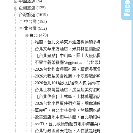
中國旅遊 (54)
亞洲旅遊 (125)
台灣旅遊 (1619)
中台灣 (193)
北台灣 (952)
台北 (479)
雅閣，台北文華東方酒店裡連續多年米其林一星餐廳
台北文華東方酒店，米其林星鑰飯店。行政房型獨家
【台北景點】中山區。圓山大飯店圓山密道 溜滑梯好
不葷主義茶餐廳Veggienius，台北最難訂的蔬食餐
2026台北約會餐廳推薦，精選多家氣氛浪漫餐點好
2026六張犁美食推薦，小吃餐廳必吃美食整理給你！
2026台北101煙火住宿懶人包 讓你在飯店欣賞跨年煙
台北士林萬麗酒店，房型超美有浴缸。還有無邊際山景泳
【台北住宿】士林區。士林萬麗酒店Renaissance Taipei
2026台北小巨蛋住宿推薦，讓你演唱會結束輕鬆回飯
萬麗軒，台北士林美食，烤鴨兩吃超推薦！
歐華酒店地中海牛排館，台北肋眼牛排天花板，老饕
rooTi，台北永康街超夯地中海無菜單料理餐廳，健
台北行政酒廊天花板，入住就是吃吃喝喝到退房~ 推