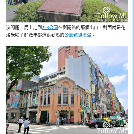
沒問題，馬上走到
228公園
在衡陽路的那個出口，對面就是花
洛米喝了好幾年都還很愛喝的
公園號酸梅湯
。