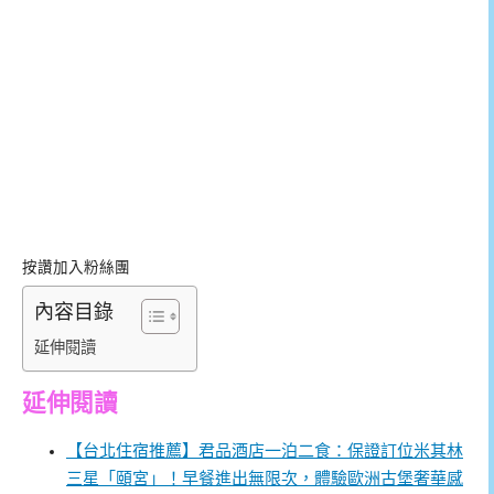
按讚加入粉絲團
內容目錄
延伸閱讀
延伸閱讀
【台北住宿推薦】君品酒店一泊二食：保證訂位米其林
三星「頤宮」！早餐進出無限次，體驗歐洲古堡奢華感