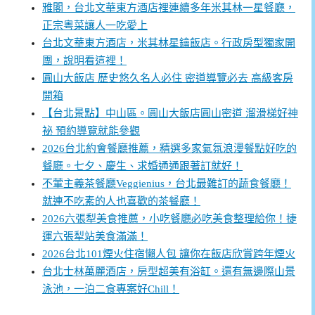
雅閣，台北文華東方酒店裡連續多年米其林一星餐廳，
正宗粵菜讓人一吃愛上
台北文華東方酒店，米其林星鑰飯店。行政房型獨家開
團，說明看這裡！
圓山大飯店 歷史悠久名人必住 密道導覽必去 高級客房
開箱
【台北景點】中山區。圓山大飯店圓山密道 溜滑梯好神
祕 預約導覽就能參觀
2026台北約會餐廳推薦，精選多家氣氛浪漫餐點好吃的
餐廳。七夕、慶生、求婚通通跟著訂就好！
不葷主義茶餐廳Veggienius，台北最難訂的蔬食餐廳！
就連不吃素的人也喜歡的茶餐廳！
2026六張犁美食推薦，小吃餐廳必吃美食整理給你！捷
運六張犁站美食滿滿！
2026台北101煙火住宿懶人包 讓你在飯店欣賞跨年煙火
台北士林萬麗酒店，房型超美有浴缸。還有無邊際山景
泳池，一泊二食專案好Chill！