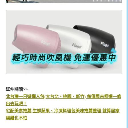
延伸閱讀>>
北台灣一日遊懶人包(大台北、桃園、新竹) 每個周末都選一條
出去玩吧！
宅配美食推薦 生鮮蔬果、冷凍料理包美味推薦整理 就算居家
隔離也不怕