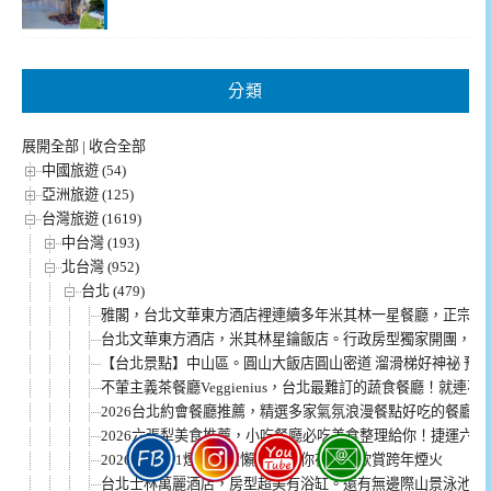
分類
展開全部
|
收合全部
中國旅遊 (54)
亞洲旅遊 (125)
台灣旅遊 (1619)
中台灣 (193)
北台灣 (952)
台北 (479)
雅閣，台北文華東方酒店裡連續多年米其林一星餐廳，正宗粵
台北文華東方酒店，米其林星鑰飯店。行政房型獨家開團，說
【台北景點】中山區。圓山大飯店圓山密道 溜滑梯好神祕 預
不葷主義茶餐廳Veggienius，台北最難訂的蔬食餐廳！就連
2026台北約會餐廳推薦，精選多家氣氛浪漫餐點好吃的餐廳
2026六張犁美食推薦，小吃餐廳必吃美食整理給你！捷運六
2026台北101煙火住宿懶人包 讓你在飯店欣賞跨年煙火
台北士林萬麗酒店，房型超美有浴缸。還有無邊際山景泳池，一泊