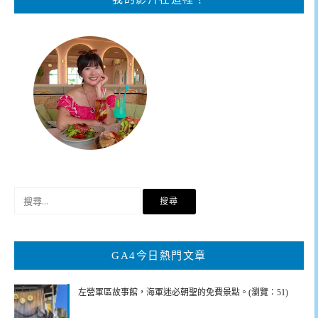
搜
尋
關
鍵
GA4今日熱門文章
字:
左營軍區故事館，海軍迷必朝聖的免費景點。(瀏覽：51)