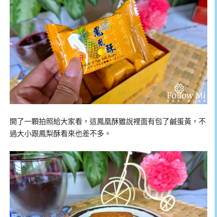
開了一顆拍照給大家看，這鳳凰酥雖說裡面有包了鹹蛋黃，不
過大小跟鳳梨酥看來也差不多。