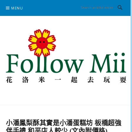
Skip
MENU
to
content
花洛米一起去玩耍
小潘鳳梨酥其實是小潘蛋糕坊 板橋超強
伴手禮 和平店人較少 (文內附價格)