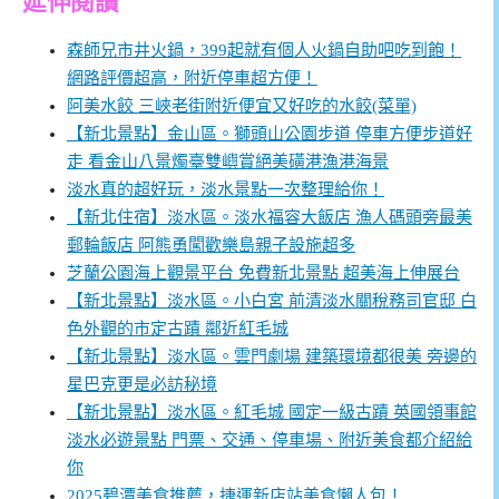
延伸閱讀
森師兄市井火鍋，399起就有個人火鍋自助吧吃到飽！
網路評價超高，附近停車超方便！
阿美水餃 三峽老街附近便宜又好吃的水餃(菜單)
【新北景點】金山區。獅頭山公園步道 停車方便步道好
走 看金山八景燭臺雙嶼賞絕美磺港漁港海景
淡水真的超好玩，淡水景點一次整理給你！
【新北住宿】淡水區。淡水福容大飯店 漁人碼頭旁最美
郵輪飯店 阿熊勇闖歡樂島親子設施超多
芝蘭公園海上觀景平台 免費新北景點 超美海上伸展台
【新北景點】淡水區。小白宮 前清淡水關稅務司官邸 白
色外觀的市定古蹟 鄰近紅毛城
【新北景點】淡水區。雲門劇場 建築環境都很美 旁邊的
星巴克更是必訪秘境
【新北景點】淡水區。紅毛城 國定一級古蹟 英國領事館
淡水必遊景點 門票、交通、停車場、附近美食都介紹給
你
2025碧潭美食推薦，捷運新店站美食懶人包！