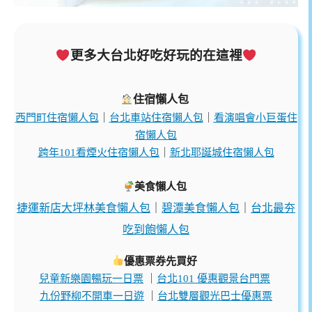
更多大台北好吃好玩的在這裡
住宿懶人包
西門町住宿懶人包
｜
台北車站住宿懶人包
｜
看演唱會小巨蛋住
宿懶人包
跨年101看煙火住宿懶人包
｜
新北耶誕城住宿懶人包
美食懶人包
捷運新店大坪林美食懶人包
｜
碧潭美食懶人包
｜
台北最夯
吃到飽懶人包
優惠票券先買好
兒童新樂園暢玩一日票
｜
台北101 優惠觀景台門票
九份野柳不開車一日遊
｜
台北雙層觀光巴士優惠票