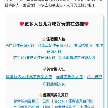
排隊的人，建議你們可以去和平店買，人真的比較少啦！
更多大台北好吃好玩的在這裡
住宿懶人包
西門町住宿懶人包
｜
台北車站住宿懶人包
｜
看演唱會小巨蛋住
宿懶人包
跨年101看煙火住宿懶人包
｜
新北耶誕城住宿懶人包
美食懶人包
捷運新店大坪林美食懶人包
｜
碧潭美食懶人包
｜
台北最夯
吃到飽懶人包
優惠票券先買好
兒童新樂園暢玩一日票
｜
台北101 優惠觀景台門票
九份野柳不開車一日遊
｜
台北雙層觀光巴士優惠票