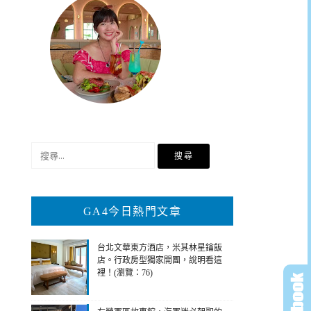
搜
尋
關
鍵
GA4今日熱門文章
字:
台北文華東方酒店，米其林星鑰飯
店。行政房型獨家開團，說明看這
裡！(瀏覽：76)