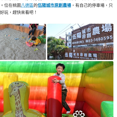
。位在桃園
八德區
的
伍陽城市原創農場
，有自己的停車場，只
好玩，趕快來看吧！