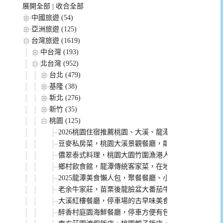
展開全部
|
收合全部
中國旅遊 (54)
亞洲旅遊 (125)
台灣旅遊 (1619)
中台灣 (193)
北台灣 (952)
台北 (479)
基隆 (38)
新北 (276)
新竹 (35)
桃園 (125)
2026桃園住宿推薦桃園、大溪、龍潭，連復興鄉看櫻
豆麥私房菜，桃園大溪景觀餐廳，鄰近大溪老茶廠，
儂翠泰式料理，桃園大園竹圍漁港人氣餐廳，餐點份
鄉村飲食館，龍潭傳統客家菜，在地人才知道的美味
2025龍潭美食懶人包，聚餐餐廳、小吃、咖啡廳都有
老余牛家莊，苗栗後龍臉盆大番茄牛肉鍋在桃園也能
大溪紅樓餐廳，停車場的古早味美食，懷舊裝潢像走
醉香村庭園海鮮餐廳，停車方便有包廂的聚餐餐廳！