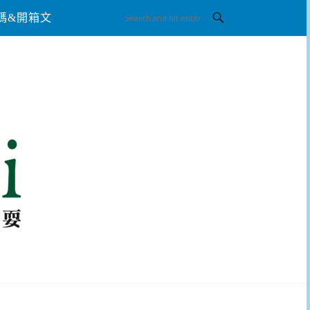
碼&開箱文