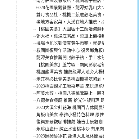
南方莊園渡假飯店，桃園親子飯店，1500坪室內水療
6028花園景觀餐廳，龍潭姑乳山大北坑的好評價咖啡
雙月食品社，桃機二航廈必吃美食，出國前來吃愛恨
老地方客家菜，大溪在地人推薦，必點白斬雞 (文內附
【桃園美食】大園區十三姨活海鮮料理，竹圍漁港海鮮
粥大福，雞湯底粥品。菜單上價格親民又美味，難怪
機場也能吃到清真黃牛肉麵，就是烙張清真牛肉麵館
救國團復興年活動中心 復興鄉角板山高CP值住宿 窗
龍潭美食推薦開封餃子館，手工水餃皮彈牙餡飽滿。
【桃園美食】蘆竹區。胡同彭家老舖 新疆拉麵 南崁
桃園龍潭美食 推薦龍潭大池旁大楊梅鵝莊 還有專屬
米其林必比登美食桃園機場吃的到 小王煮瓜、林聰明
2023桃園觀光工廠嘉年華 來玩還能參加抽獎 完整資
阿美水餃，桃園八德桃鶯路上一顆不到3元的人氣手工
八德美食餐廳 推薦 拾光油飯料理 環境美評價好餐點美
2023大溪金針花海 桃園百吉休閒農業發展協會 10
角板山美食 泰雅小棧特色料理 原住民菜色高CP值(菜單
復興鄉景觀咖啡推薦 娃吉山景觀咖啡廳 綿延山景第一
永珍山產行 純正水蜜桃冰沙 有果肉的冰沙 3杯才100
2023戀戀魯冰花 龍潭大北坑休閒農業區看見魯冰花