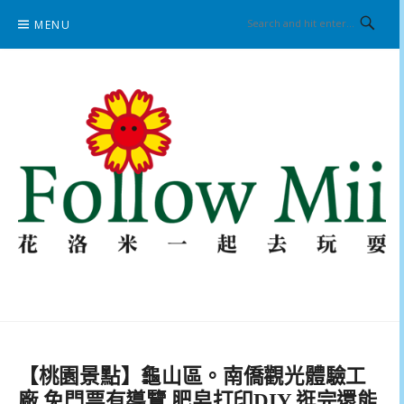
Skip
MENU
to
content
花洛米一起去玩耍
【桃園景點】龜山區。南僑觀光體驗工
廠 免門票有導覽 肥皂打印DIY 逛完還能