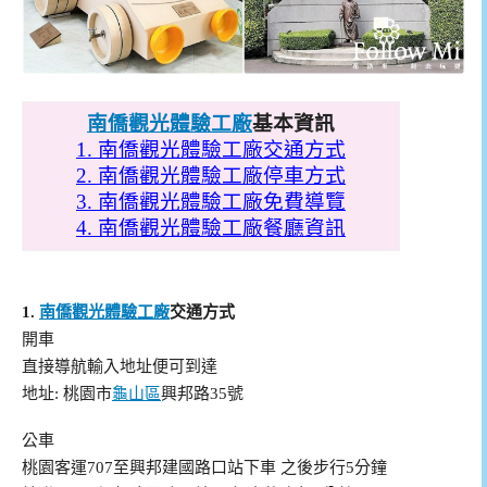
南僑觀光體驗工廠
基本資訊
1.
南僑觀光體驗工廠交通方式
2.
南僑觀光體驗工廠停車方式
3.
南僑觀光體驗工廠免費導覽
4.
南僑觀光體驗工廠餐廳資訊
1.
南僑觀光體驗工廠
交通方式
開車
直接導航輸入地址便可到達
地址: 桃園市
龜山區
興邦路35號
公車
桃園客運707至興邦建國路口站下車 之後步行5分鐘