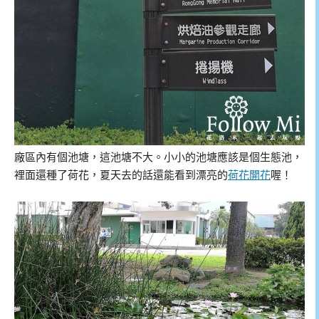
廠區內有個池塘，這池塘不大。小小的池塘應該是個生態池，
裡面還種了荷花，夏天去的話還能看到漂亮的
荷花開花
喔！