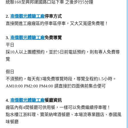
統聯168至興邦建國路口站下車 之後步行5分鐘
2.
南僑觀光體驗工廠
停車方式
直接開進工廠廠區的停車區停車，又大又寬還免費喔！
3.
南僑觀光體驗工廠
免費導覽
平日
採10人以上團體預約，並於5日前電話預約，則有專人免費導
覽
假日
不須預約，每天有3場免費導覽時段，導覽全程約1.5小時。
AM10:00 PM2:00 PM4:00 請直接於四面佛前集合便可
4.
南僑觀光體驗工廠
餐廳資訊
廠區內有4間餐廳可供用餐，一樣可以免費繼續停車喔！
點水樓江浙料理、寶萊納啤酒餐廳、本場流專業麵店、泰國風
味餐廳