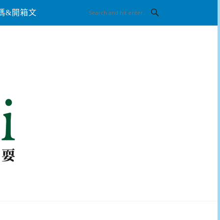
碼&開箱文