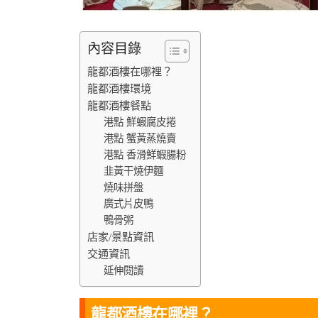
內容目錄
龍都酒樓在哪裡？
龍都酒樓環境
龍都酒樓餐點
港點 鮮蝦腐皮捲
港點 蟹黃蒸燒賣
港點 香滑鮮蝦腸粉
韭黃干燒伊麵
燒味拼盤
廣式片皮鴨
鴨骨粥
店家/景點資訊
交通資訊
延伸閱讀
龍都酒樓在哪裡？