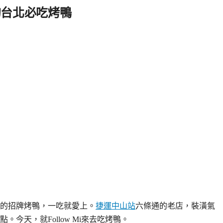
的台北必吃烤鴨
店的招牌烤鴨，一吃就愛上。
捷運中山站
六條通的老店，裝潢氣
今天，就Follow Mi來去吃烤鴨。