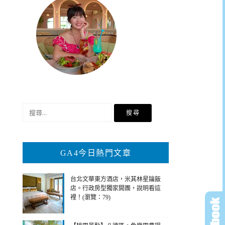
搜
尋
關
鍵
GA4今日熱門文章
字:
台北文華東方酒店，米其林星鑰飯
店。行政房型獨家開團，說明看這
裡！(瀏覽：79)