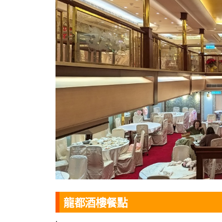
龍都酒樓餐點
.