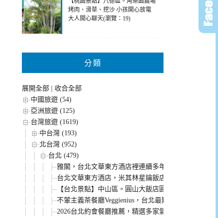
【桃園景點】八德區。角樂園農場
烤肉、滑草、挖沙 小孩開心放電
大人開心聊天(瀏覽：19)
分類
展開全部
|
收合全部
中國旅遊 (54)
亞洲旅遊 (125)
台灣旅遊 (1619)
中台灣 (193)
北台灣 (952)
台北 (479)
雅閣，台北文華東方酒店裡連續多年米其林一星餐廳
台北文華東方酒店，米其林星鑰飯店。行政房型獨家
【台北景點】中山區。圓山大飯店圓山密道 溜滑梯好
不葷主義茶餐廳Veggienius，台北最難訂的蔬食餐
2026台北約會餐廳推薦，精選多家氣氛浪漫餐點好