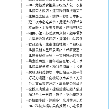
2026北投美食推薦必吃懶人包一次整理給你
北投亞太飯店，這回我們直接送第三人免費入住含早
北投亞太飯店，讓你一秒到日本的五星溫泉飯店！
延三夜市必吃美食，捷運大橋頭站美食懶人包
桂華軒，北投美食推薦，烤鴨三吃CP值超高，而且停
湘民小館，必點旗魚米粉，超平價美味的餐廳
六福居公寓式酒店，捷運中山站超便利可以停車的住
君品酒店，北車住宿推薦，早餐吃到12點，還有台北
北投最新五星溫泉酒店！超狂優惠，第三、四人真的
北投景點這麼多，一次把好玩的都整理給你喔！
柴寮鯊魚煙，百年老店在地小吃，大龍峒市場必吃美
北投晶泉丰旅，2024年開幕，北投最新五星溫泉飯店
螺絲瑪莉義麵坊，中山站超人氣平價義大利麵，點餐
好記刀削麵，南機場夜市美食，刀削麵、炒餅、小菜都推
台北文華東方酒店，屢獲殊榮奢華酒店！
企鵝文肉羹店，捷運雙連站超人氣店家，30多年老店
2025台北一日遊，親子、室內景點通通有，搭捷運就
醉楓園小館，連續多年米其林必比登推介。必點菜單
2025科技大樓站美食推薦，小吃餐廳都有