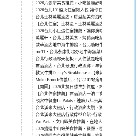
2026六張犁美食推薦，小吃餐廳必吃美食整理給你！
2026台北101煙火住宿懶人包 讓你在飯店欣賞跨年煙
台北士林萬麗酒店，房型超美有浴缸。還有無邊際山景泳
【台北住宿】士林區。士林萬麗酒店Renaissance Taipei
2026台北小巨蛋住宿推薦，讓你演唱會結束輕鬆回飯
萬麗軒，台北士林美食，烤鴨兩吃超推薦！
歐華酒店地中海牛排館，台北肋眼牛排天花板，老饕
rooTi，台北永康街超夯地中海無菜單料理餐廳，健
台北行政酒廊天花板，入住就是吃吃喝喝到退房~ 推
君品酒店，台北最強行政酒廊，早餐無限次吃到12點
教父牛排Danny’s Steakhouse，【米其林一
Muko Brunch信義店，台北101站旁早午餐，餐點評
【開團】2026北投日勝生加賀屋，評價超高，住宿、
【台北住宿推薦】君品酒店一泊二食：保證訂位米其
頤宮中餐廳Le Palais，連續八年米其林三星餐廳
台北漢來大飯店，行政酒廊太讚，獨家優惠專案太狂！
台北漢來大飯店行政房型介紹~行政酒廊貴賓軒太讚
Wu Pasta，文山區美食推薦，在地人都愛這一家。
2026捷運中山站美食推薦，餐廳、咖啡廳、小吃懶人
2026捷運南京復興站美食餐廳，推薦必吃懶人包