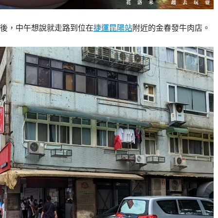
後，中午想說就走路到位在
捷運昆陽站
附近的金春發牛肉店。