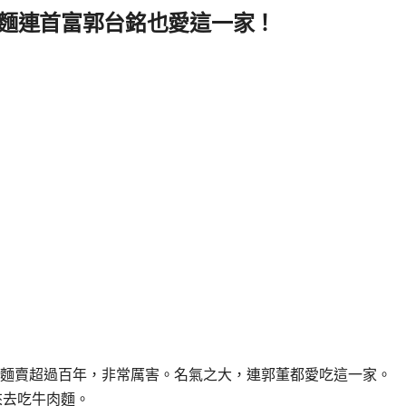
麵連首富郭台銘也愛這一家！
麵賣超過百年，非常厲害。名氣之大，連郭董都愛吃這一家。
i來去吃牛肉麵。