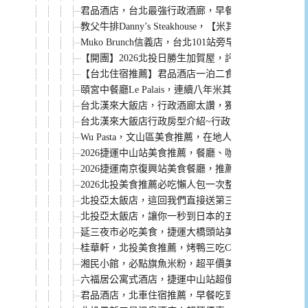
君品酒店，台北最強行政酒廊，早餐無限次吃到12點
教父牛排Danny’s Steakhouse，【米其林一
Muko Brunch信義店，台北101站旁早午餐，餐點評
【開團】2026北投日勝生加賀屋，評價超高，住宿、
【台北住宿推薦】君品酒店一泊二食：保證訂位米其
頤宮中餐廳Le Palais，連續八年米其林三星餐廳
台北漢來大飯店，行政酒廊太讚，獨家優惠專案太狂！
台北漢來大飯店行政房型介紹~行政酒廊貴賓軒太讚
Wu Pasta，文山區美食推薦，在地人都愛這一家。
2026捷運中山站美食推薦，餐廳、咖啡廳、小吃懶人
2026捷運南京復興站美食餐廳，推薦必吃懶人包
2026北投美食推薦必吃懶人包一次整理給你
北投亞太飯店，這回我們直接送第三人免費入住含早
北投亞太飯店，讓你一秒到日本的五星溫泉飯店！
延三夜市必吃美食，捷運大橋頭站美食懶人包
桂華軒，北投美食推薦，烤鴨三吃CP值超高，而且停
湘民小館，必點旗魚米粉，超平價美味的餐廳
六福居公寓式酒店，捷運中山站超便利可以停車的住
君品酒店，北車住宿推薦，早餐吃到12點，還有台北