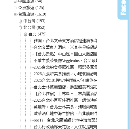
中國旅遊 (54)
亞洲旅遊 (125)
台灣旅遊 (1619)
中台灣 (193)
北台灣 (952)
台北 (479)
雅閣，台北文華東方酒店裡連續多年米其林一星餐廳
台北文華東方酒店，米其林星鑰飯店。行政房型獨家
【台北景點】中山區。圓山大飯店圓山密道 溜滑梯好
不葷主義茶餐廳Veggienius，台北最難訂的蔬食餐
2026台北約會餐廳推薦，精選多家氣氛浪漫餐點好
2026六張犁美食推薦，小吃餐廳必吃美食整理給你！
2026台北101煙火住宿懶人包 讓你在飯店欣賞跨年煙
台北士林萬麗酒店，房型超美有浴缸。還有無邊際山景泳
【台北住宿】士林區。士林萬麗酒店Renaissance Taipei
2026台北小巨蛋住宿推薦，讓你演唱會結束輕鬆回飯
萬麗軒，台北士林美食，烤鴨兩吃超推薦！
歐華酒店地中海牛排館，台北肋眼牛排天花板，老饕
rooTi，台北永康街超夯地中海無菜單料理餐廳，健
台北行政酒廊天花板，入住就是吃吃喝喝到退房~ 推