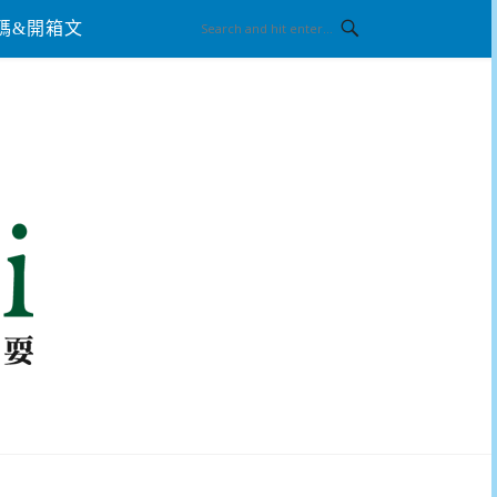
碼&開箱文