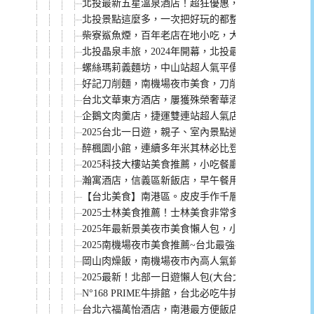
北投最新五星溫泉酒店！超狂優惠，第三、四人真的
北投景點這麼多，一次把好玩的都整理給你喔！
柴寮鯊魚煙，百年老店在地小吃，大龍峒市場必吃美
北投晶泉丰旅，2024年開幕，北投最新五星溫泉飯店
螺絲瑪莉義麵坊，中山站超人氣平價義大利麵，點餐
好記刀削麵，南機場夜市美食，刀削麵、炒餅、小菜都推
台北文華東方酒店，屢獲殊榮奢華酒店！
企鵝文肉羹店，捷運雙連站超人氣店家，30多年老店
2025台北一日遊，親子、室內景點通通有，搭捷運就
醉楓園小館，連續多年米其林必比登推介。必點菜單
2025科技大樓站美食推薦，小吃餐廳都有
瀚寓酒店，信義區新飯店，早午餐用餐空間美，買一
【台北美食】南港區。皮皮手作千層蛋糕 後山埤站宅配高
2025士林美食推薦！士林美食非常多，搭捷運到士
2025年最新景美夜市美食懶人包，小吃、餐廳都有
2025南機場夜市美食推薦~台北最強夜市，得吃好幾
岡山肉燥飯，南機場夜市內高人氣銅板美食，只有白天
2025最新！北部一日遊懶人包(大台北、桃園、新竹、
N°168 PRIME牛排館，台北必吃牛排之一，捷運忠
台北六福萬怡酒店，南港最方便飯店。捷運高鐵就能