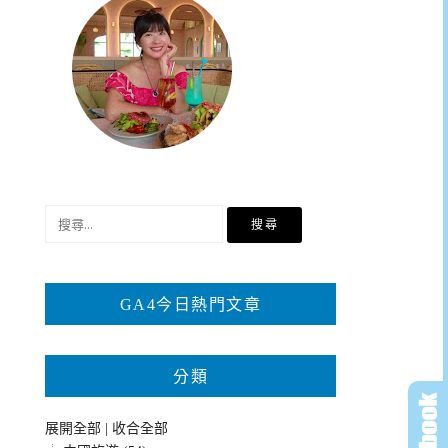
搜
尋
關
鍵
GA4今日熱門文章
字:
分類
展開全部
|
收合全部