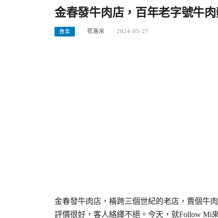
金春發牛肉店，百年老字號牛肉
花洛米
2024-05-27
台北
金春發牛肉店，橫跨三個世紀的老店，賣個牛肉
評價很好，客人絡繹不絕。今天，就Follow M