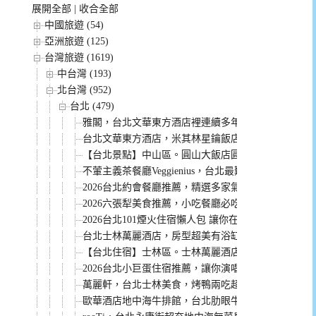
展開全部
|
收合全部
中國旅遊 (54)
亞洲旅遊 (125)
台灣旅遊 (1619)
中台灣 (193)
北台灣 (952)
台北 (479)
雅閣，台北文華東方酒店裡連續多年米其林一星餐廳
台北文華東方酒店，米其林星鑰飯店。行政房型獨家
【台北景點】中山區。圓山大飯店圓山密道 溜滑梯好
不葷主義茶餐廳Veggienius，台北最難訂的蔬食餐
2026台北約會餐廳推薦，精選多家氣氛浪漫餐點好
2026六張犁美食推薦，小吃餐廳必吃美食整理給你！
2026台北101煙火住宿懶人包 讓你在飯店欣賞跨年煙
台北士林萬麗酒店，房型超美有浴缸。還有無邊際山景泳
【台北住宿】士林區。士林萬麗酒店Renaissance Taipei
2026台北小巨蛋住宿推薦，讓你演唱會結束輕鬆回飯
萬麗軒，台北士林美食，烤鴨兩吃超推薦！
歐華酒店地中海牛排館，台北肋眼牛排天花板，老饕