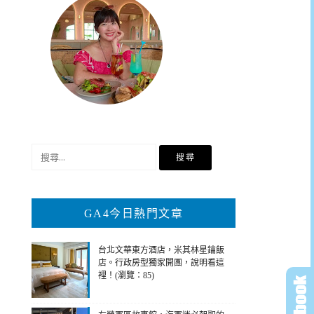
搜
尋
關
鍵
GA4今日熱門文章
字:
台北文華東方酒店，米其林星鑰飯
店。行政房型獨家開團，說明看這
裡！(瀏覽：85)