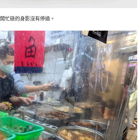
闆忙碌的身影沒有停過。