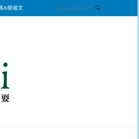
碼&開箱文