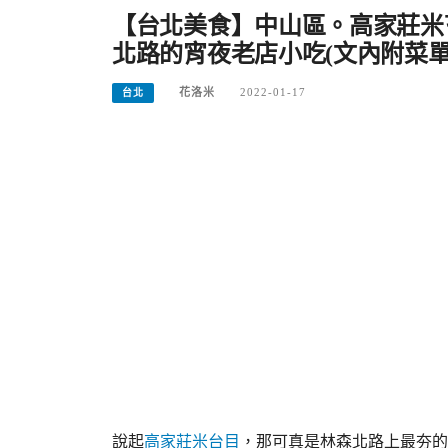
【台北美食】中山區。高家莊米
北路的宵夜老店小吃(文內附菜單
花洛米
2022-01-17
台北
說起
高家莊米台目
，那可真是林森北路上最夯的