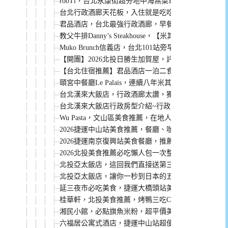
rooTi，台北永康街超夯地中海無菜單料理餐廳，健
台北行政酒廊天花板，入住就是吃吃喝喝到退房~ 推
君品酒店，台北最強行政酒廊，早餐無限次吃到12點
教父牛排Danny’s Steakhouse，【米其林一
Muko Brunch信義店，台北101站旁早午餐，餐點評
【開團】2026北投日勝生加賀屋，評價超高，住宿、
【台北住宿推薦】君品酒店一泊二食：保證訂位米其
頤宮中餐廳Le Palais，連續八年米其林三星餐廳
台北漢來大飯店，行政酒廊太讚，獨家優惠專案太狂！
台北漢來大飯店行政房型介紹~行政酒廊貴賓軒太讚
Wu Pasta，文山區美食推薦，在地人都愛這一家。
2026捷運中山站美食推薦，餐廳、咖啡廳、小吃懶人
2026捷運南京復興站美食餐廳，推薦必吃懶人包
2026北投美食推薦必吃懶人包一次整理給你
北投亞太飯店，這回我們直接送第三人免費入住含早
北投亞太飯店，讓你一秒到日本的五星溫泉飯店！
延三夜市必吃美食，捷運大橋頭站美食懶人包
桂華軒，北投美食推薦，烤鴨三吃CP值超高，而且停
湘民小館，必點旗魚米粉，超平價美味的餐廳
六福居公寓式酒店，捷運中山站超便利可以停車的住