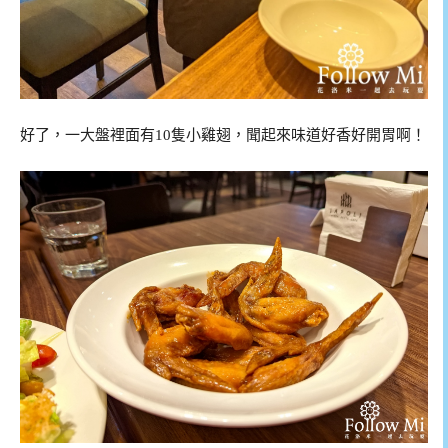
好了，一大盤裡面有10隻小雞翅，聞起來味道好香好開胃啊！