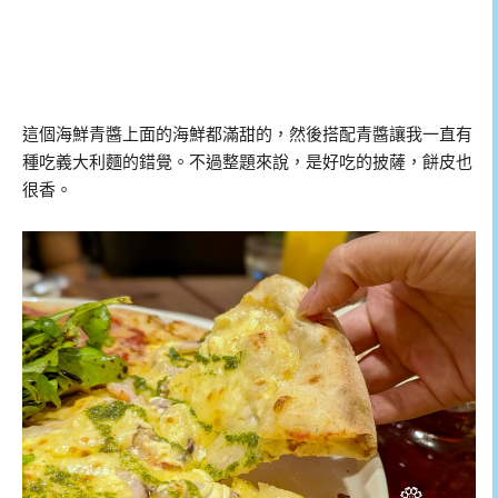
這個海鮮青醬上面的海鮮都滿甜的，然後搭配青醬讓我一直有
種吃義大利麵的錯覺。不過整題來說，是好吃的披薩，餅皮也
很香。