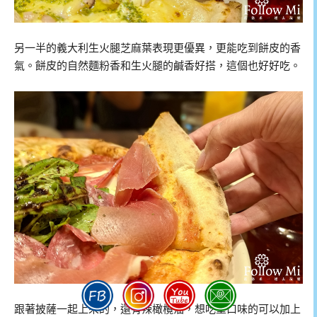
另一半的義大利生火腿芝麻葉表現更優異，更能吃到餅皮的香
氣。餅皮的自然麵粉香和生火腿的鹹香好搭，這個也好好吃。
跟著披薩一起上來的，還有辣橄欖油，想吃重口味的可以加上