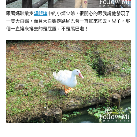
跟著媽咪散步
望龍埤
中的小燦少爺，很開心的跟我說他發現了
一隻大白鵝，而且大白鵝走路尾巴會一直搖來搖去。兒子，那
個一直搖來搖去的是屁股，不是尾巴啦！