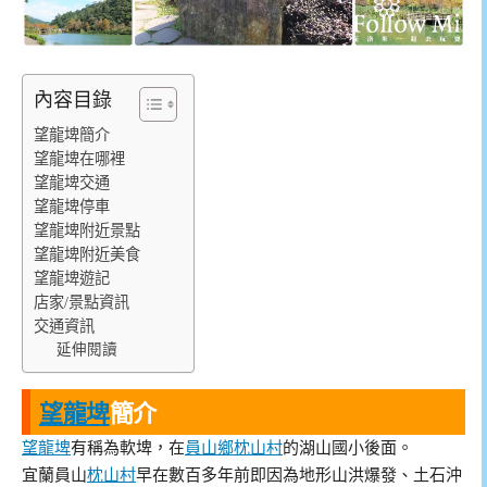
內容目錄
望龍埤簡介
望龍埤在哪裡
望龍埤交通
望龍埤停車
望龍埤附近景點
望龍埤附近美食
望龍埤遊記
店家/景點資訊
交通資訊
延伸閱讀
望龍埤
簡介
望龍埤
有稱為軟埤，在
員山鄉
枕山村
的湖山國小後面。
宜蘭員山
枕山村
早在數百多年前即因為地形山洪爆發、土石沖