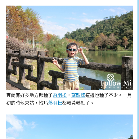
宜蘭有好多地方都種了
落羽松
，
望龍埤
這邊也種了不少。一月
初的時候來訪，恰巧
落羽松
都轉黃轉紅了。