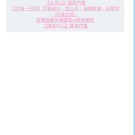
【太平山】優惠門票
【花東一日遊】花東縱谷、雲山水、瑞穗牧場、石梯坪
（花蓮出發）
宜蘭綺麗休閒園區&餵鹿體驗
【傳藝中心】優惠門票