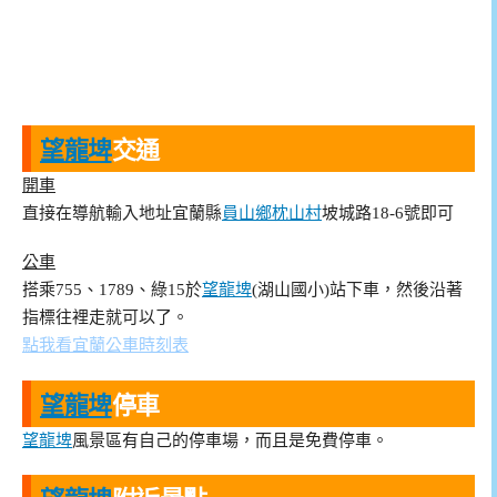
望龍埤
交通
開車
直接在導航輸入地址宜蘭縣
員山鄉
枕山村
坡城路18-6號即可
公車
搭乘755、1789、綠15於
望龍埤
(湖山國小)站下車，然後沿著
指標往裡走就可以了。
點我看宜蘭公車時刻表
望龍埤
停車
望龍埤
風景區有自己的停車場，而且是免費停車。