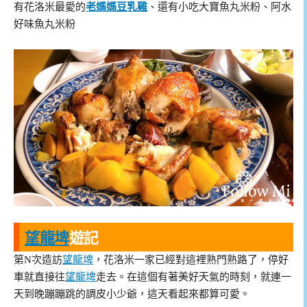
有花洛米最愛的
老媽媽豆乳雞
、還有小吃大寶魚丸米粉、阿水
好味魚丸米粉
望龍埤
遊記
第N次造訪
望龍埤
，花洛米一家已經對這裡熟門熟路了，停好
車就直接往
望龍埤
走去。在這個有著美好天氣的時刻，就連一
天到晚蹦蹦跳的調皮小少爺，這天看起來都算可愛。