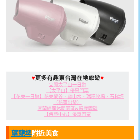
♥
更多有趣東台灣在地旅遊
♥
宜蘭太平山一日遊
【太平山】優惠門票
【花東一日遊】花東縱谷、雲山水、瑞穗牧場、石梯坪
（花蓮出發）
宜蘭綺麗休閒園區&餵鹿體驗
【傳藝中心】優惠門票
望龍埤
附近美食