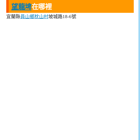
望龍埤
在哪裡
宜蘭縣
員山鄉
枕山村
坡城路18-6號