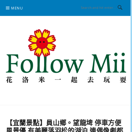
Skip
MENU
to
content
花洛米一起去玩耍
【宜蘭景點】員山鄉。望龍埤 停車方便
風景優 有美麗落羽松的湖泊 連偶像劇都