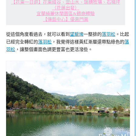
【花東一日遊】花東縱谷、雲山水、瑞穗牧場、石梯坪
（花蓮出發）
宜蘭綺麗休閒園區&餵鹿體驗
【傳藝中心】優惠門票
從這個角度看過去，就可以看到
望龍埤
一整排的
落羽松
。比起
已經完全轉紅的
落羽松
，我覺得這樣黃紅漸層還帶點綠色的
落
羽松
，讓整個畫面色調更豐富也更活潑些。