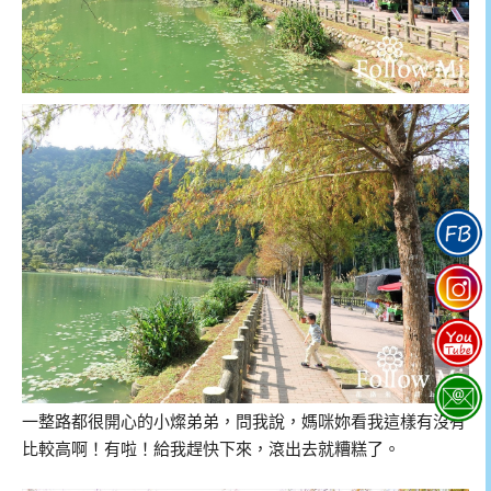
一整路都很開心的小燦弟弟，問我說，媽咪妳看我這樣有沒有
比較高啊！有啦！給我趕快下來，滾出去就糟糕了。