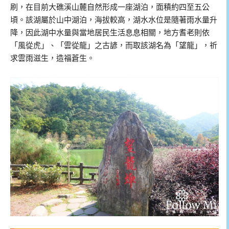
刷，在目前大礁溪山麓自然形成一座湖泊，面積約四至五公
頃。該湖屬於山中湖泊，海拔較高，湖水水位是隨著雨水量升
降，因此湖中水量與當地居民生活息息相關，地方耆老則依
「風從虎」、「雲從龍」之古諺，而取該湖名為「望龍」，祈
求雲雨滋生，造福蒼生。