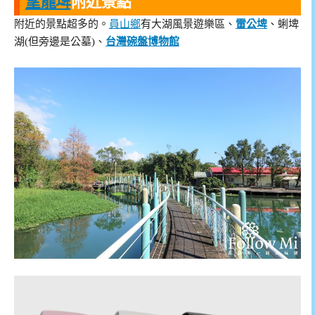
望龍埤
附近景點
附近的景點超多的。
員山鄉
有大湖風景遊樂區、
雷公埤
、蜊埤
湖(但旁邊是公墓)、
台灣碗盤博物館