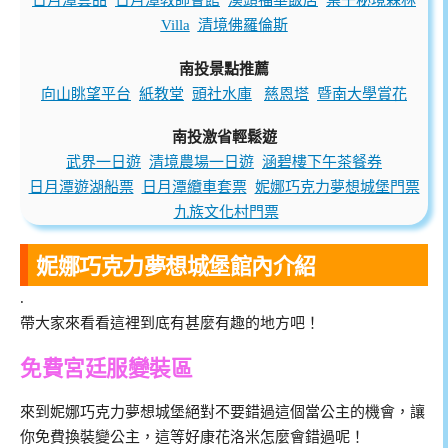
Villa
清境佛羅倫斯
南投景點推薦
向山眺望平台
紙教堂
頭社水庫
慈恩塔
暨南大學賞花
南投激省輕鬆遊
武界一日遊
清境農場一日遊
涵碧樓下午茶餐券
日月潭遊湖船票
日月潭纜車套票
妮娜巧克力夢想城堡門票
九族文化村門票
妮娜巧克力夢想城堡館內介紹
.
帶大家來看看這裡到底有甚麼有趣的地方吧！
免費宮廷服變裝區
來到妮娜巧克力夢想城堡絕對不要錯過這個當公主的機會，讓
你免費換裝變公主，這等好康花洛米怎麼會錯過呢！