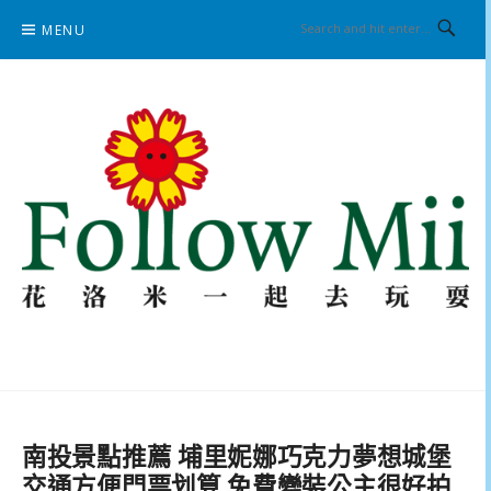
Skip
MENU
to
content
花洛米一起去玩耍
南投景點推薦 埔里妮娜巧克力夢想城堡
交通方便門票划算 免費變裝公主很好拍