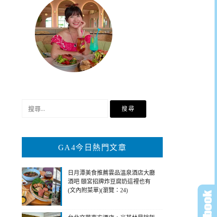
搜
尋
關
鍵
GA4今日熱門文章
字:
日月潭美食推薦雲品溫泉酒店大廳
酒吧 頤宮招牌炸豆腐奶這裡也有
(文內附菜單)(瀏覽：24)