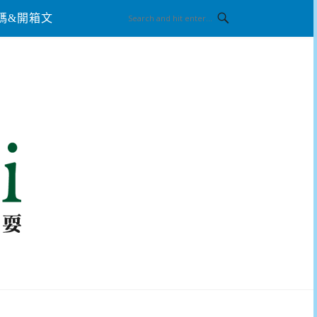
碼&開箱文