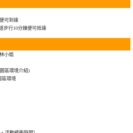
鐘便可到達
道步行10分鐘便可抵達
2 林小姐
園區環境介紹)
園區環境
鐘 + 活動緩衝時間）