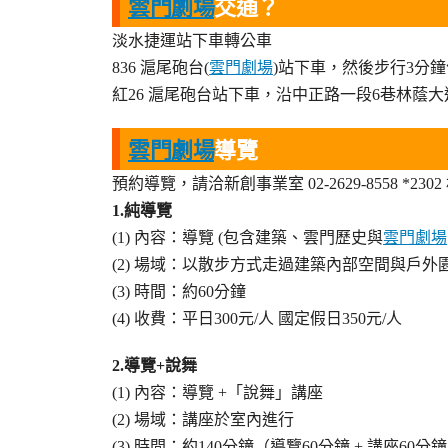
雲門劇場
交通？
淡水捷運站下車轉公車
836 滬尾砲台(
雲門劇場
)站下車，然後步行3分
紅26 滬尾砲台站下車，沿中正路一段6巷林蔭大
雲門劇場
導覽
預約導覽，請洽新創事業室 02-2629-8558 *230
1.純導覽
(1) 內容：導覽 (包含建築、雲門歷史與
雲門劇場
(2) 場域：以散步方式走過建築內部空間與戶外
(3) 時間：約60分鐘
(4) 收費：平日300元/人 國定假日350元/人
2.導覽+說舞
(1) 內容：導覽 +「說舞」講座
(2) 場域：講座於室內進行
(3) 時間：約140分鐘（導覽60分鐘 + 講座60分