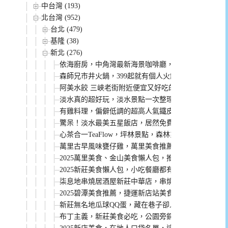
中台灣 (193)
北台灣 (952)
台北 (479)
基隆 (38)
新北 (276)
依海廚房，中角灣最新海景咖啡廳，飲料好喝景觀超
森師兄市井火鍋，399起就有個人火鍋自助吧吃到飽
阿美水餃 三峽老街附近便宜又好吃的水餃(菜單)
淡水真的超好玩，淡水景點一次整理給你！
有雞料理，偏僻低調的超高人氣鐵皮屋土雞城，沒有
驚呆！淡水最美五星飯店，居然免費招待小孩入住，
心茶合一TeaFlow，坪林景點，森林系咖啡廳，來個
萬里古早風味甕仔雞，萬里美食推薦，桌菜菜單CP值
2025萬里美食、金山美食懶人包，推薦必吃的都在
2025新莊美食懶人包，小吃餐廳都有，看這篇讓你吃
柒息地串燒居酒屋新莊中華店，串燒19元起就有，破千則
2025碧潭美食推薦，捷運新店站美食懶人包！
新莊無名地瓜球QQ蛋，藏在巷子卻人氣評價都高的小吃
布丁主義，新莊美食必吃，公園旁銅板價格在地人都