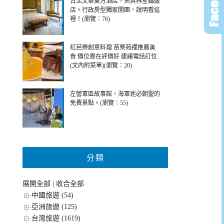
台北文華東方酒店，米其林星鑰飯
店。行政房型獨家開團，說明看這
裡！(瀏覽：76)
紅芭樂創意料理 苗栗苑裡推薦美
食 價位實在評價好 建議電話訂位
(文內附菜單)(瀏覽：20)
左營軍區故事館，海軍迷必朝聖的
免費景點。(瀏覽：55)
分類
展開全部
|
收合全部
中國旅遊 (54)
亞洲旅遊 (125)
台灣旅遊 (1619)