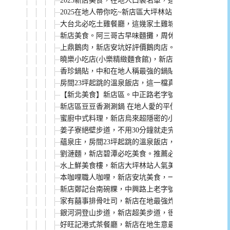
2025新店美食，在地人口袋名單，這10家新店必吃美
2025在地人帶你吃~新店區大坪林站美食懶人包，小
大台北必吃土雞餐廳，這幾家土雞城吃過就會愛上。
新店美食。阿三哥古早味麵攤，周休三天的在地人口袋
上鼎鵝肉，新店安坑好評價鵝肉店。鵝肉好吃，老闆
曉樂小吃店(小樂精緻麵食館)，新店在地人氣餐廳，
香珍鍋貼，中和在地人稱最強的鍋貼，一個只要8元的
房間23坪起跳的溫泉飯店，這一檔真的讓你加一個大
【新北美食】新店區。中正路老字號麵館 南川麵館 
新店區豆豆香涮涮鍋 在地人愛的平價火鍋 服務親切
蜜廚中式料理，新店烏來超隱密的小店，但料理超強
姜子寮絕壁步道，不用30分鐘就走完，親子也適合一
蘊泉庄，房間23坪起跳的溫泉飯店，早餐還是專人送
劉漣麵，新店碧潭必吃美食。推薦必點塔香辣肉醬皮
水上鮮美食樓，新店大坪林站人氣美食，百元熱炒根
本咖哩職人咖哩，新店安坑美食，一開店就客滿的人
新店鄭記台南碗粿，中興路上老字號，在地人都是好
家有囍事排骨吐司，新店在地最強炸排骨，搬家到寶
銀河洞登山步道，新店超美步道，很夯的ig打卡熱點
好旺記港式茶餐廳，新店在地生意最好的茶餐廳！