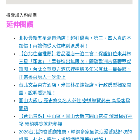
按讚加入粉絲團
延伸閱讀
北投最新五星溫泉酒店！超狂優惠，第三、四人真的不
加價！再讓你從入住吃到退房啊！
【台北住宿推薦】君品酒店一泊二食：保證訂位米其林
三星「頤宮」！早餐進出無限次，體驗歐洲古堡奢華感
雅閣，台北文華東方酒店裡連續多年米其林一星餐廳，
正宗粵菜讓人一吃愛上
台北文華東方酒店，米其林星鑰飯店。行政房型獨家開
團，說明看這裡！
圓山大飯店 歷史悠久名人必住 密道導覽必去 高級客房
開箱
【台北景點】中山區。圓山大飯店圓山密道 溜滑梯好神
祕 預約導覽就能參觀
2026台北約會餐廳推薦，精選多家氣氛浪漫餐點好吃的
餐廳。七夕、慶生、求婚通通跟著訂就好！