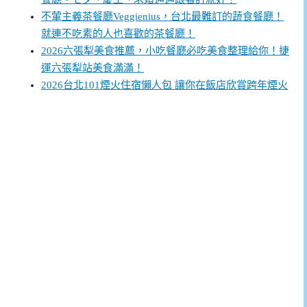
不葷主義茶餐廳Veggienius，台北最難訂的蔬食餐廳！
就連不吃素的人也喜歡的茶餐廳！
2026六張犁美食推薦，小吃餐廳必吃美食整理給你！捷
運六張犁站美食滿滿！
2026台北101煙火住宿懶人包 讓你在飯店欣賞跨年煙火