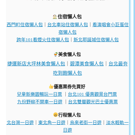
住宿懶人包
西門町住宿懶人包
｜
台北車站住宿懶人包
｜
看演唱會小巨蛋住
宿懶人包
跨年101看煙火住宿懶人包
｜
新北耶誕城住宿懶人包
美食懶人包
捷運新店大坪林美食懶人包
｜
碧潭美食懶人包
｜
台北最夯
吃到飽懶人包
優惠票券先買好
兒童新樂園暢玩一日票
｜
台北101 優惠觀景台門票
九份野柳不開車一日遊
｜
台北雙層觀光巴士優惠票
行程懶人包
北台灣一日遊
｜
東北角一日遊
｜
烏來老街一日遊
｜
淡水輕軌一
日遊