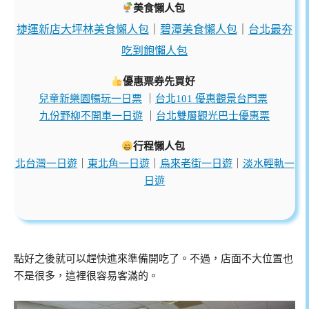
美食懶人包
捷運新店大坪林美食懶人包
｜
碧潭美食懶人包
｜
台北最夯
吃到飽懶人包
優惠票券先買好
兒童新樂園暢玩一日票
｜
台北101 優惠觀景台門票
九份野柳不開車一日遊
｜
台北雙層觀光巴士優惠票
行程懶人包
北台灣一日遊
｜
東北角一日遊
｜
烏來老街一日遊
｜
淡水輕軌一
日遊
點好之後就可以趕快進來準備開吃了。不過，店面不大位置也
不是很多，這裡很容易客滿的。