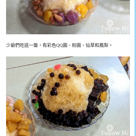
少爺們吃這一盤，有彩色QQ圓、粉圓、仙草和鳳梨。