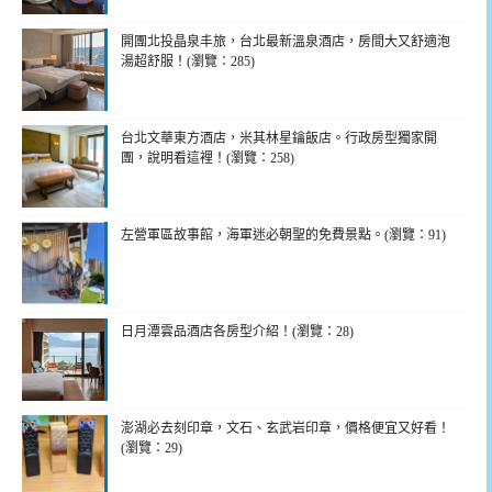
開團北投晶泉丰旅，台北最新溫泉酒店，房間大又舒適泡
湯超舒服！(瀏覽：285)
台北文華東方酒店，米其林星鑰飯店。行政房型獨家開
團，說明看這裡！(瀏覽：258)
左營軍區故事館，海軍迷必朝聖的免費景點。(瀏覽：91)
日月潭雲品酒店各房型介紹！(瀏覽：28)
澎湖必去刻印章，文石、玄武岩印章，價格便宜又好看！
(瀏覽：29)