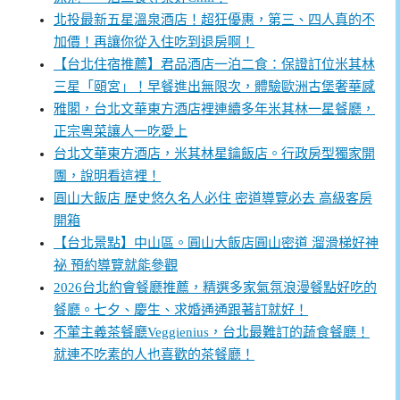
北投最新五星溫泉酒店！超狂優惠，第三、四人真的不
加價！再讓你從入住吃到退房啊！
【台北住宿推薦】君品酒店一泊二食：保證訂位米其林
三星「頤宮」！早餐進出無限次，體驗歐洲古堡奢華感
雅閣，台北文華東方酒店裡連續多年米其林一星餐廳，
正宗粵菜讓人一吃愛上
台北文華東方酒店，米其林星鑰飯店。行政房型獨家開
團，說明看這裡！
圓山大飯店 歷史悠久名人必住 密道導覽必去 高級客房
開箱
【台北景點】中山區。圓山大飯店圓山密道 溜滑梯好神
祕 預約導覽就能參觀
2026台北約會餐廳推薦，精選多家氣氛浪漫餐點好吃的
餐廳。七夕、慶生、求婚通通跟著訂就好！
不葷主義茶餐廳Veggienius，台北最難訂的蔬食餐廳！
就連不吃素的人也喜歡的茶餐廳！