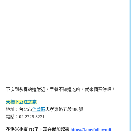
下次到永春站這附近，早餐不知道吃啥，就來個蛋餅吧！
天橋下豆江之家
地址：台北市
信義區
忠孝東路五段480號
電話：02 2725 3221
花洛米也有TG了，現在就加起來
https://t.me/followmii