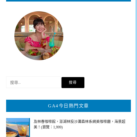
搜
尋
關
鍵
GA4今日熱門文章
字:
及林春咖啡館，澎湖林投沙灘森林系網美咖啡廳，海景超
美！(瀏覽：1,999)