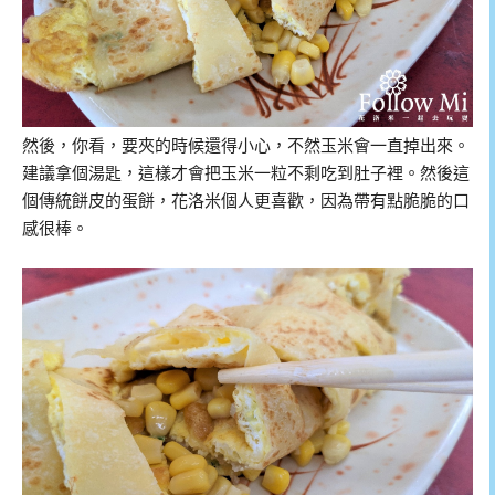
然後，你看，要夾的時候還得小心，不然玉米會一直掉出來。
建議拿個湯匙，這樣才會把玉米一粒不剩吃到肚子裡。然後這
個傳統餅皮的蛋餅，花洛米個人更喜歡，因為帶有點脆脆的口
感很棒。