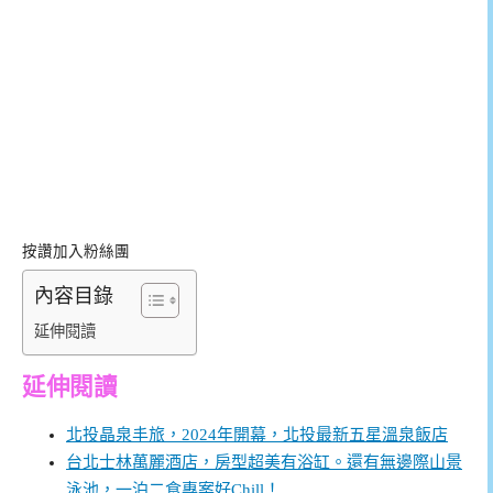
按讚加入粉絲團
內容目錄
延伸閱讀
延伸閱讀
北投晶泉丰旅，2024年開幕，北投最新五星溫泉飯店
台北士林萬麗酒店，房型超美有浴缸。還有無邊際山景
泳池，一泊二食專案好Chill！