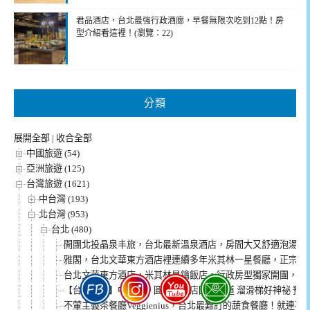
君品酒店，台北最強行政酒廊，早餐無限次吃到12點！房
型介紹看這裡！(瀏覽：22)
分類
展開全部
|
收合全部
中國旅遊 (54)
亞洲旅遊 (125)
台灣旅遊 (1621)
中台灣 (193)
北台灣 (953)
台北 (480)
開團北投晶泉丰旅，台北最新溫泉酒店，房間大又舒適泡湯超
雅閣，台北文華東方酒店裡連續多年米其林一星餐廳，正宗粵
台北文華東方酒店，米其林星鑰飯店。行政房型獨家開團，說
【台北景點】中山區。圓山大飯店圓山密道 溜滑梯好神祕 預
不葷主義茶餐廳Veggienius，台北最難訂的蔬食餐廳！就連