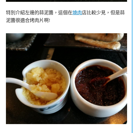
特別介紹左邊的蒜泥醬，這個在
燒肉
店比較少見，但是蒜
泥醬很適合烤肉片啊!