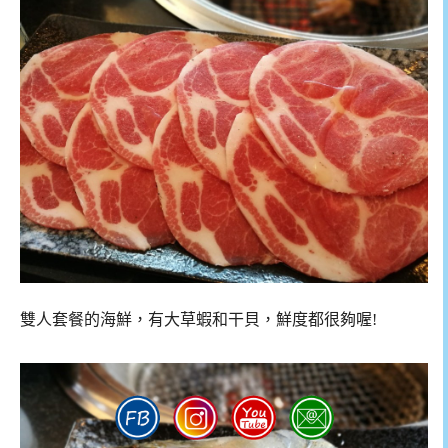
雙人套餐的海鮮，有大草蝦和干貝，鮮度都很夠喔!