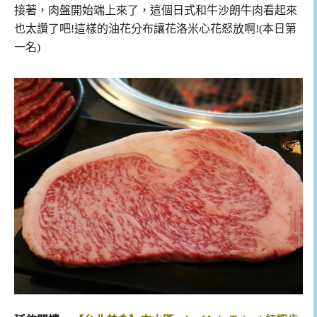
接著，肉盤開始端上來了，這個日式和牛沙朗牛肉看起來
也太讚了吧!這樣的油花分布讓花洛米心花怒放啊!(本日第
一名)