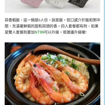
蒜香蝦飯，這一鍋是6人份。說是飯，但口感介於飯和粥中
間，充滿著鮮蝦的甜和蒜頭的香。四人套餐都有附，如果
是雙人套餐則要加
NT99
可以升級。很建議升級喔!